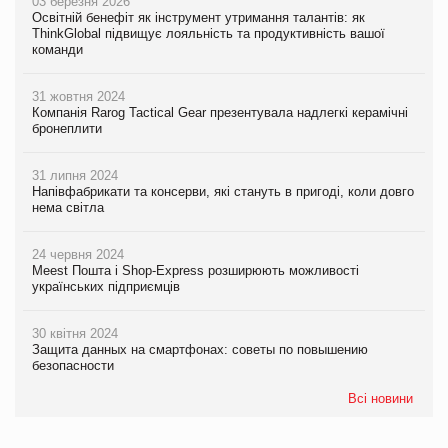
03 березня 2026
Освітній бенефіт як інструмент утримання талантів: як
ThinkGlobal підвищує лояльність та продуктивність вашої
команди
31 жовтня 2024
Компанія Rarog Tactical Gear презентувала надлегкі керамічні
бронеплити
31 липня 2024
Напівфабрикати та консерви, які стануть в пригоді, коли довго
нема світла
24 червня 2024
Meest Пошта і Shop-Express розширюють можливості
українських підприємців
30 квітня 2024
Защита данных на смартфонах: советы по повышению
безопасности
Всі новини