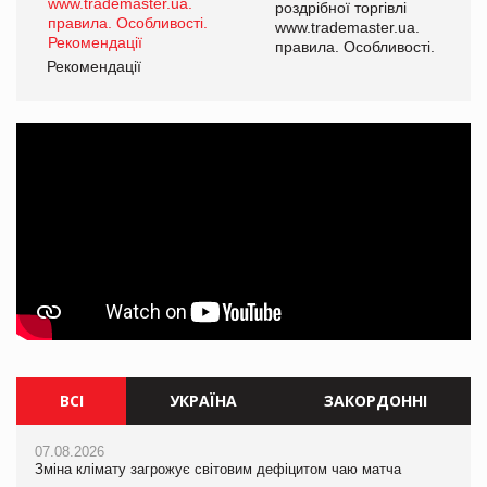
роздрібної торгівлі
www.trademaster.ua.
і.
правила. Особливості.
Рекомендації
Ре
ВСІ
УКРАЇНА
ЗАКОРДОННІ
07.08.2026
07.08.2026
07.08.2026
Зміна клімату загрожує світовим дефіцитом чаю матча
Зміна клімату загрожує світовим дефіцитом чаю матча
Зміна клімату загрожує світовим дефіцитом чаю матча