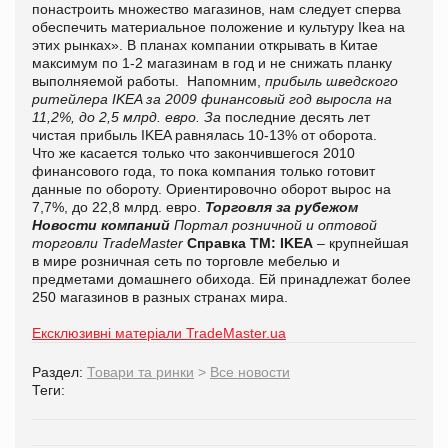
понастроить множество магазинов, нам следует сперва
обеспечить материальное положение и культуру Ikea на
этих рынках». В планах компании открывать в Китае
максимум по 1-2 магазинам в год и не снижать планку
выполняемой работы. Напомним,
прибыль шведского
ритейлера IKEA за 2009 финансовый год выросла на
11,2%, до 2,5 млрд. евро. За
последние десять лет
чистая прибыль IKEA равнялась 10-13% от оборота.
Что же касается только что закончившегося 2010
финансового года, то пока компания только готовит
данные по обороту. Ориентировочно оборот вырос на
7,7%, до 22,8 млрд. евро.
Торговля за рубежом
Новости компаний
Портал розничной и оптовой
торговли TradeMaster
Справка ТМ:
IKEA
– крупнейшая
в мире розничная сеть по торговле мебелью и
предметами домашнего обихода. Ей принадлежат более
250 магазинов в разных странах мира.
Ексклюзивні матеріали TradeMaster.ua
Раздел:
Товари та ринки
>
Все новости
Теги: