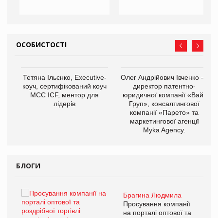
ОСОБИСТОСТІ
,
Тетяна Ільєнко, Executive-
Олег Андрійович Івченко —
ОВ
коуч, сертифікований коуч
директор патентно-
МСС ICF, ментор для
юридичної компанії «Вайз
лідерів
Груп», консалтингової
компанії «Парето» та
маркетингової агенції
Myka Agency.
БЛОГИ
Брагина Людмила
ї
Просування компанії
а
на порталі оптової та