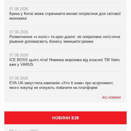
07.08.2026
07.08.2026
07.08.2026
Криза у Китаї може спричинити великі потрясіння для світової
Криза у Китаї може спричинити великі потрясіння для світової
Криза у Китаї може спричинити великі потрясіння для світової
економіки
економіки
економіки
07.08.2026
07.08.2026
07.08.2026
Розмитнення «з коліс» та крос-докінг: як оперативні логістичні
Розмитнення «з коліс» та крос-докінг: як оперативні логістичні
Kraft Heinz скоротила збиток у першому півріччі
рішення допомагають бізнесу зменшити ризики
рішення допомагають бізнесу зменшити ризики
07.08.2026
07.08.2026
07.08.2026
Продажі Hugo Boss впали на 9%
ICE BOSS цього літа! Новинка морозива від власної ТМ Varto
ICE BOSS цього літа! Новинка морозива від власної ТМ Varto
вже у VARUS
вже у VARUS
07.08.2026
Франція заборонила рекламні дзвінки без згоди клієнтів
07.08.2026
07.08.2026
EVA.UA запустила кампанію «Хто б знав» про асортимент,
EVA.UA запустила кампанію «Хто б знав» про асортимент,
якого покупці не очікують побачити на платформі
якого покупці не очікують побачити на платформі
всі новини
НОВИНИ B2B