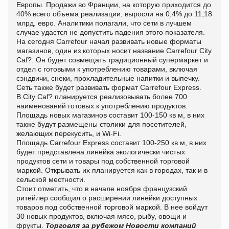
Европы. Продажи во Франции, на которую приходится до
40% всего объема реализации, выросли на 0,4% до 11,18
млрд. евро. Аналитики полагали, что сети в лучшем
случае удастся не допустить падения этого показателя.
На сегодня Сarrefour начал развивать новые форматы
магазинов, один из которых носит название Carrefour City
Caf?. Он будет совмещать традиционный супермаркет и
отдел с готовыми к употреблению товарами, включая
сэндвичи, снеки, прохладительные напитки и выпечку.
Сеть также будет развивать формат Carrefour Express.
В City Caf? планируется реализовывать более 700
наименований готовых к употреблению продуктов.
Площадь новых магазинов составит 100-150 кв м, в них
также будут размещены столики для посетителей,
желающих перекусить, и Wi-Fi.
Площадь Carrefour Express составит 100-250 кв м, в них
будет представлена линейка экологически чистых
продуктов сети и товары под собственной торговой
маркой. Открывать их планируется как в городах, так и в
сельской местности.
Стоит отметить, что в начале ноября французский
ритейлер сообщил о расширении линейки доступных
товаров под собственной торговой маркой. В нее войдут
30 новых продуктов, включая мясо, рыбу, овощи и
фрукты.
Торговля за рубежом
Новости компаний