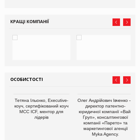
КРАЩІ КОМПАНІЇ
ОСОБИСТОСТІ
,
Тетяна Ільєнко, Executive-
Олег Андрійович Івченко —
ОВ
коуч, сертифікований коуч
директор патентно-
МСС ICF, ментор для
юридичної компанії «Вайз
лідерів
Груп», консалтингової
компанії «Парето» та
маркетингової агенції
Myka Agency.