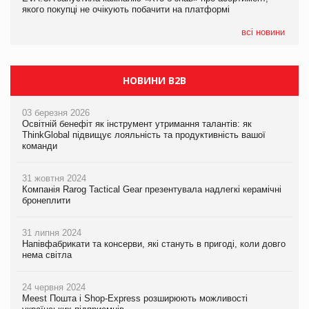
якого покупці не очікують побачити на платформі
якого покупці не очікують побачити на платформі
всі новини
НОВИНИ B2B
03 березня 2026
Освітній бенефіт як інструмент утримання талантів: як
ThinkGlobal підвищує лояльність та продуктивність вашої
команди
31 жовтня 2024
Компанія Rarog Tactical Gear презентувала надлегкі керамічні
бронеплити
31 липня 2024
Напівфабрикати та консерви, які стануть в пригоді, коли довго
нема світла
24 червня 2024
Meest Пошта і Shop-Express розширюють можливості