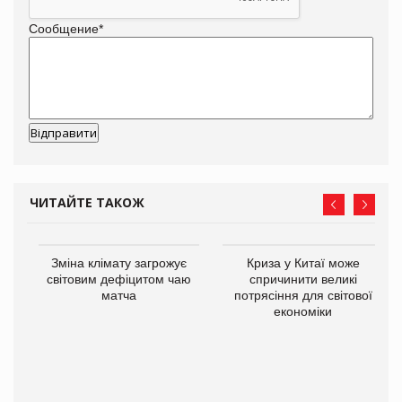
Сообщение
*
ЧИТАЙТЕ ТАКОЖ
Зміна клімату загрожує
Криза у Китаї може
ne
світовим дефіцитом чаю
спричинити великі
матча
потрясіння для світової
економіки