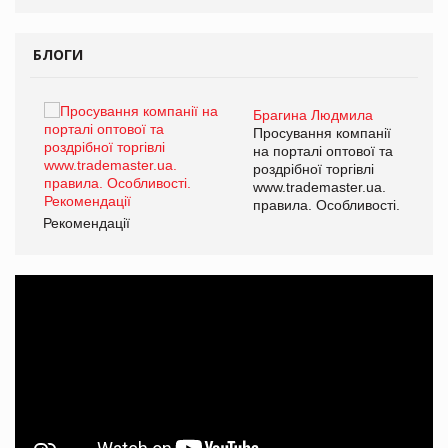
БЛОГИ
Брагина Людмила
ї
Просування компанії
а
на порталі оптової та
роздрібної торгівлі
www.trademaster.ua.
і.
правила. Особливості.
Рекомендації
Ре