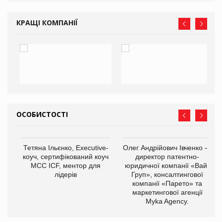
КРАЩІ КОМПАНІЇ
ОСОБИСТОСТІ
,
Тетяна Ільєнко, Executive-
Олег Андрійович Івченко —
ОВ
коуч, сертифікований коуч
директор патентно-
МСС ICF, ментор для
юридичної компанії «Вайз
лідерів
Груп», консалтингової
компанії «Парето» та
маркетингової агенції
Myka Agency.