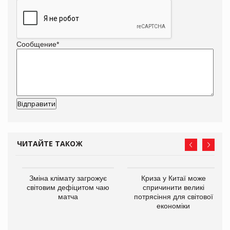
Сообщение
*
ЧИТАЙТЕ ТАКОЖ
Зміна клімату загрожує
Криза у Китаї може
ne
світовим дефіцитом чаю
спричинити великі
матча
потрясіння для світової
економіки