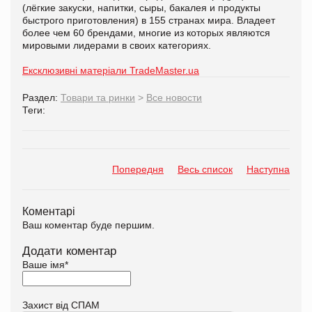
(лёгкие закуски, напитки, сыры, бакалея и продукты
быстрого приготовления) в 155 странах мира. Владеет
более чем 60 брендами, многие из которых являются
мировыми лидерами в своих категориях.
Ексклюзивні матеріали TradeMaster.ua
Раздел:
Товари та ринки
>
Все новости
Теги:
Попередня
Весь список
Наступна
Коментарі
Ваш коментар буде першим.
Додати коментар
Ваше імя
*
Захист від СПАМ