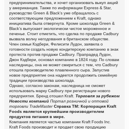
предпринимательства, и хочет организовать выкуп акций
у американцев. Также по информации
Express & Star,
руководство Green & Black’s уже обращалось с
соответствующим предложением к Kraft, однако
инициатива была отвергнута. Кроме шоколада Green &
Black’s выпускает экологически чистое мороженное и
печенье. Стоит отметить, что сделка по продаже Cadbury
вызвала волну негодования в британском обществе.
Член семьи Кэдбери, Фелисити Лудон, заявила о
готовности создать новую кондитерскую компанию в знак
протеста против продажи Cadbury. Прапрадед Лудон,
Джон Кэдбери, основал компанию в 1824 году. По словам
наследницы, она не может смириться с тем, что Cadbury
отошла производителю плавленного сыра. Запустив
новое предприятие она надеется продолжить семейную
традиции производства шоколада.
Однако, согласно законам, наследница не сможет
использовать марку Cadbury при регистрации нового
предприятия. Бренд отошел Kraft.
Торговля за рубежом
Новости компаний
Портал розничной и оптовой
торговли TradeMaster
Справка ТМ:
Корпорация Kraft
Foods является крупнейшим производителем
продуктов питания в мире.
Компания является частью компании Kraft Foods Inc.
Kraft Foods производит и продает свою продукцию