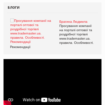
БЛОГИ
Брагина Людмила
ї
Просування компанії
а
на порталі оптової та
роздрібної торгівлі
www.trademaster.ua.
і.
правила. Особливості.
Рекомендації
Ре