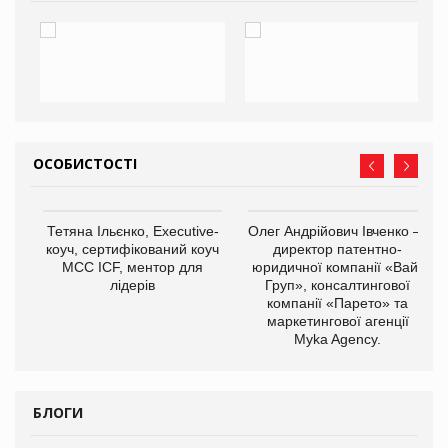
ОСОБИСТОСТІ
,
Тетяна Ільєнко, Executive-
Олег Андрійович Івченко —
ОВ
коуч, сертифікований коуч
директор патентно-
МСС ICF, ментор для
юридичної компанії «Вайз
лідерів
Груп», консалтингової
компанії «Парето» та
маркетингової агенції
Myka Agency.
БЛОГИ