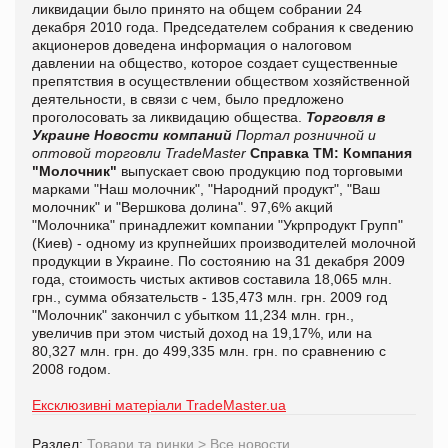
ликвидации было принято на общем собрании 24
декабря 2010 года. Председателем собрания к сведению
акционеров доведена информация о налоговом
давлении на общество, которое создает существенные
препятствия в осуществлении обществом хозяйственной
деятельности, в связи с чем, было предложено
проголосовать за ликвидацию общества.
Торговля в
Украине
Новости компаний
Портал розничной и
оптовой торговли TradeMaster
Справка ТМ:
Компания
"Молочник"
выпускает свою продукцию под торговыми
марками "Наш молочник", "Народний продукт", "Ваш
молочник" и "Вершкова долина". 97,6% акций
"Молочника" принадлежит компании "Укрпродукт Групп"
(Киев) - одному из крупнейших производителей молочной
продукции в Украине. По состоянию на 31 декабря 2009
года, стоимость чистых активов составила 18,065 млн.
грн., сумма обязательств - 135,473 млн. грн. 2009 год
"Молочник" закончил с убытком 11,234 млн. грн.,
увеличив при этом чистый доход на 19,17%, или на
80,327 млн. грн. до 499,335 млн. грн. по сравнению с
2008 годом.
Ексклюзивні матеріали TradeMaster.ua
Раздел:
Товари та ринки
>
Все новости