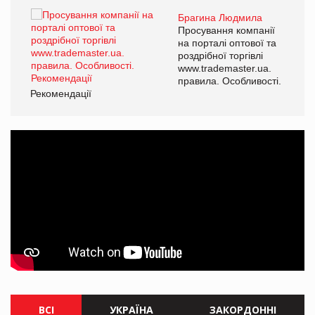
Брагина Людмила
ї
Просування компанії
а
на порталі оптової та
роздрібної торгівлі
www.trademaster.ua.
і.
правила. Особливості.
Рекомендації
Ре
ВСІ
УКРАЇНА
ЗАКОРДОННІ