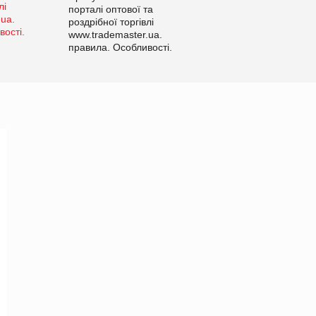
порталі оптової та
роздрібної торгівлі
www.trademaster.ua.
правила. Особливості.
Рекомендації