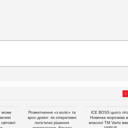
ї може
Розмитнення «з коліс» та
ICE BOSS цього літ
великі
крос-докінг: як оперативні
Новинка морозива в
світової
логістичні рішення
власної ТМ Varto вж
ки
допомагають бізнесу
VARUS