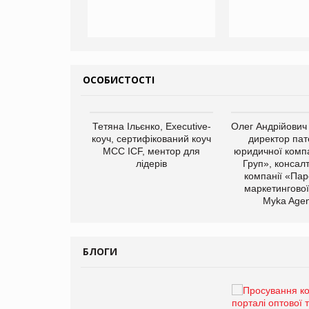
ОСОБИСТОСТІ
арас Ігорович,
Тетяна Ільєнко, Executive-
Олег Андрійович
иробництва ТОВ
коуч, сертифікований коуч
директор пат
Герчак"
МСС ICF, ментор для
юридичної компа
лідерів
Груп», консал
компанії «Пар
маркетингової
Myka Agen
БЛОГИ
Брагина Людмила
Просування компанії на