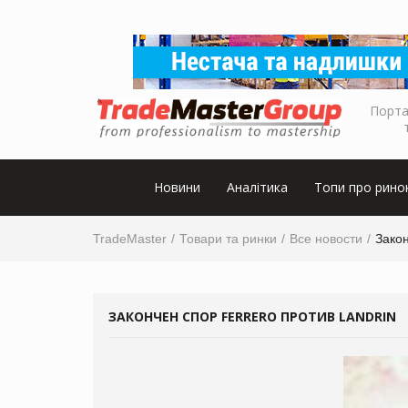
Порта
Новини
Аналітика
Топи про рино
TradeMaster
Товари та ринки
Все новости
Закон
ЗАКОНЧЕН СПОР FERRERO ПРОТИВ LANDRIN