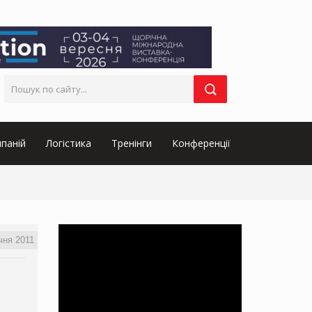
паній
Логістика
Тренінги
Конференції
чня 2011