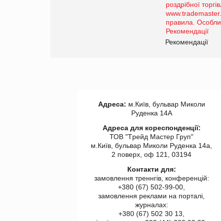
порталі оптової та
роздрібної торгівлі
www.trademaster.ua.
правила. Особливості.
ії
Рекомендації
Адреса:
м.Київ, бульвар Миколи
Руденка 14А
Адреса для кореспонденції:
ТОВ "Tрейд Мастер Груп"
м.Київ, бульвар Миколи Руденка 14а,
2 поверх, оф 121, 03194
Контакти для:
замовлення треннгів, конференцій:
+380 (67) 502-99-00,
замовлення реклами на порталі,
журналах:
+380 (67) 502 30 13,