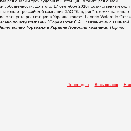
ыми решениями трех судебных инстанций, а также решением
собственности. До этого, 17 сентября 2010г. хозяйственный суд г.
ины конфет российской компании ЗАО "Ландрин", схожих на конфе
е о запрете реализации в Украине конфет Landrin Waferatto Classi
есено по иску компании "Соремартек С.А.", связанному с защитой
дательство
Торговля в Украине
Новости компаний
Портал
Попередня
Весь список
Нас