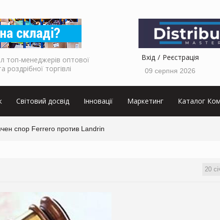
Вхід
Реєстрація
л топ-менеджерів оптової
та роздрібної торгівлі
09 серпня 2026
к
Світовий досвід
Інновації
Маркетинг
Каталог Ком
чен спор Ferrero против Landrin
20 сі