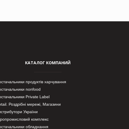
КАТАЛОГ КОМПАНИЙ
остачальники продуктів харчування
остачальники nonfood
стачальники Private Label
tail. Роздрібні мережі, Магазини
истрибутори України
гропромисловий комплекс
остачальники обладнання