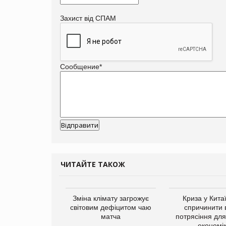
Захист від СПАМ
Сообщение
*
ЧИТАЙТЕ ТАКОЖ
ує виробника
Зміна клімату загрожує
Криза у Кита
добавок Thorne
світовим дефіцитом чаю
спричинити 
матча
потрясіння для 
економі