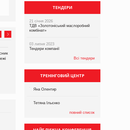
ТЕНДЕРИ
21 січня 2026
ТДВ «Золотоніський маслоробний
комбінат»
03 липня 2023
Тендери компанії
сник
Олексій Логачов-Михайлов
Яна Сараніна, директор
ежі
Файно маркет Директор
Всі тендери
компанії «УкраМарин»
департаменту з
виробництва
ТРЕНІНГОВИЙ ЦЕНТР
Яна Олентир
Тетяна Ільєнко
повний список
Брагина Людмила
Просування компанії на
НАЙБЛИЖЧА КОНФЕРЕНЦІЯ