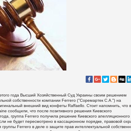
я этого года Высший Хозяйственный Суд Украины своим решением
ьной собственности компании Ferrero ("Соремартек С.А.") на
гинальный внешний вид конфеты Raffaello. Стоит напомнить, что 
aine сообщили, что после позитивного решения Киевского
о года, группа Ferrero получила решение Киевского апелляционного
если не будет пересмотрено в кассационном порядке, правовой ох
 группы Ferrero в деле о защите прав интеллектуальной собственн