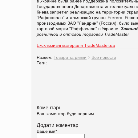
в Украине была ранее поддержана положительн
Государственного Департамента интеллектуальной 
Киева запретил реализацию на территории Укра
"Раффаэлло" итальянской группы Ferrero. Решени
производимых ЗАО "Ландрин" (Россия), было вын
торговой марки "Раффаэлло" в Украине.
Законо
розничной и оптовой торговли TradeMaster
Ексклюзивні матеріали TradeMaster.ua
Раздел:
Товари та ринки
>
Все новости
Теги:
Коментарі
Ваш коментар буде першим.
Додати коментар
Ваше імя
*