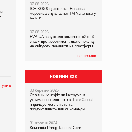
07.08.2026
07.08.2026
ICE BOSS цього літа! Новинка
ICE BOSS цього літа! Новинка
ты
07.08.2026
морозива від власної ТМ Varto вже у
морозива від власної ТМ Varto вже у
c,
Франція заборонила рекламні дзвінки
VARUS
VARUS
без згоди клієнтів
07.08.2026
07.08.2026
EVA.UA запустила кампанію «Хто б
EVA.UA запустила кампанію «Хто б
знав» про асортимент, якого покупці
знав» про асортимент, якого покупці
не очікують побачити на платформі
не очікують побачити на платформі
всі новини
НОВИНИ B2B
тупна
03 березня 2026
Освітній бенефіт як інструмент
утримання талантів: як ThinkGlobal
підвищує лояльність та
продуктивність вашої команди
31 жовтня 2024
Компанія Rarog Tactical Gear