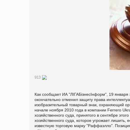
913
Как сообщает ИА "ЛІГАБізнесІнформ", 19 январ
окончательно отменил защиту права интеллектуал
изобразительный товарный знак, охраняющий ори
начале ноября 2010 года в компании Ferrero Ukr
хозяйственного суда, принятого в сентябре этог
хозяйственного суда, которое угрожает лишить, 
известную торговую марку "Раффаэлло". Позиция