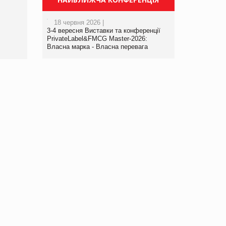
порталі оптової та
роздрібної торгівлі
18 червня 2026 |
www.trademaster.ua.
3-4 вересня Виставки та конференції
правила. Особливості.
PrivateLabel&FMCG Master-2026:
Власна марка - Власна перевага