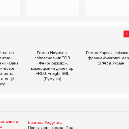
 Івченко —
Роман Наумчев,
Роман Корсак, співвла
ентно-
співзасновник ТОВ
франчайзингової мер
нії «Вайз
«ФейрЛоджикс»,
SPAR в Україні
тингової
комерційний директор
ето» та
FRLG Freight SRL
 агенції
(Румунія)
cy.
Брагина Людмила
Просування компанії на