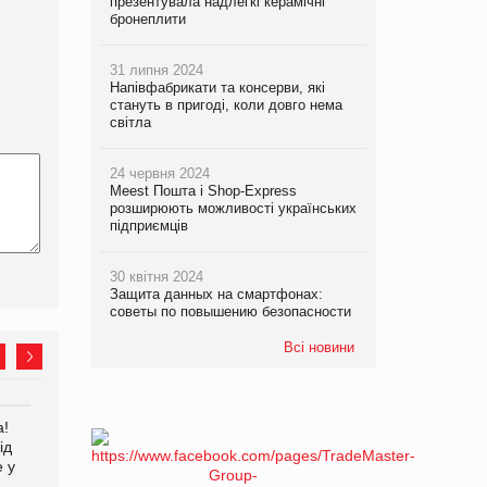
презентувала надлегкі керамічні
бронеплити
31 липня 2024
Напівфабрикати та консерви, які
стануть в пригоді, коли довго нема
світла
24 червня 2024
Meest Пошта і Shop-Express
розширюють можливості українських
підприємців
30 квітня 2024
Защита данных на смартфонах:
советы по повышению безопасности
Всі новини
а!
EVA.UA запустила
Kraft Heinz скоротила
ід
кампанію «Хто б знав» про
збиток у першому півріччі
е у
асортимент, якого покупці
не очікують побачити на