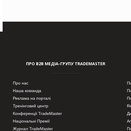
ПРО В2В МЕДІА-ГРУПУ TRADEMASTER
Про нас
П
Наша команда
П
Реклама на порталі
По
Тренінговий центр
Re
Конференції TradeMaster
Д
Національні Премії
А
Журнал TradeMaster
П