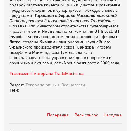
подарок карточка клиента
NOVUS
и участие в розыгрыше
продуктовых корзинок и суперпризов – холодильников с
продуктами.
Торговля в Украине
Новости компаний
Портал розничной и оптовой торговли TradeMaster
Справка ТМ:
Инвестором строительства супермаркетов
и развития
сети Novus
является компания BT-Invest.
BT-
Invest
— управляющая компания с головным офисом в
Литве, создана бывшими акционерами крупнейшего
украинского производителя соков "Сандора" Игорем
Беззубом и Раймондасом Туменасом. Она
специализируется на управлении девелоперскими и
розничными активами, сеть Novus развивает с 2009 года.
Ексклюзивні матеріали TradeMaster.ua
Раздел:
Товари та ринки
>
Все новости
Теги:
Попередня
Весь список
Наступна