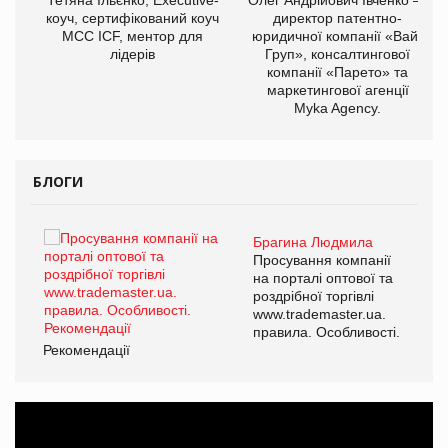
ОВ
коуч, сертифікований коуч
директор патентно-
МСС ICF, ментор для
юридичної компанії «Вайз
лідерів
Груп», консалтингової
компанії «Парето» та
маркетингової агенції
Myka Agency.
БЛОГИ
Брагина Людмила
ї
Просування компанії
а
на порталі оптової та
роздрібної торгівлі
www.trademaster.ua.
і.
правила. Особливості.
Рекомендації
Ре