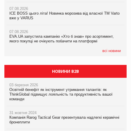
07.08.2026
07.08.2026
07.08.2026
Продажі Hugo Boss впали на 9%
ICE BOSS цього літа! Новинка морозива від власної ТМ Varto
ICE BOSS цього літа! Новинка морозива від власної ТМ Varto
вже у VARUS
вже у VARUS
07.08.2026
Франція заборонила рекламні дзвінки без згоди клієнтів
07.08.2026
07.08.2026
EVA.UA запустила кампанію «Хто б знав» про асортимент,
EVA.UA запустила кампанію «Хто б знав» про асортимент,
якого покупці не очікують побачити на платформі
якого покупці не очікують побачити на платформі
всі новини
НОВИНИ B2B
03 березня 2026
Освітній бенефіт як інструмент утримання талантів: як
ThinkGlobal підвищує лояльність та продуктивність вашої
команди
31 жовтня 2024
Компанія Rarog Tactical Gear презентувала надлегкі керамічні
бронеплити