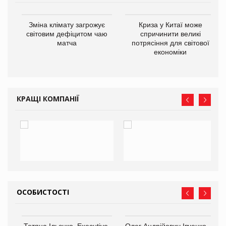
Зміна клімату загрожує
Криза у Китаї може
ne
світовим дефіцитом чаю
спричинити великі
матча
потрясіння для світової
економіки
КРАЩІ КОМПАНІЇ
ОСОБИСТОСТІ
,
Тетяна Ільєнко, Executive-
Олег Андрійович Івченко —