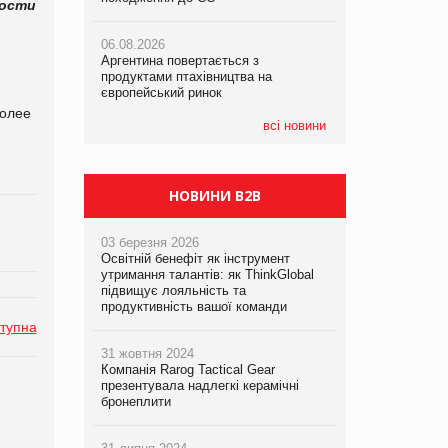
ости
06.08.2026
06.08.2026
06.08.2026
Аргентина повертається з
Аргентина повертається з
Аргентина повертається з
продуктами птахівництва на
продуктами птахівництва на
продуктами птахівництва на
європейський ринок
європейський ринок
європейський ринок
более
всі новини
НОВИНИ B2B
03 березня 2026
Освітній бенефіт як інструмент
утримання талантів: як ThinkGlobal
підвищує лояльність та
продуктивність вашої команди
тупна
31 жовтня 2024
Компанія Rarog Tactical Gear
презентувала надлегкі керамічні
бронеплити