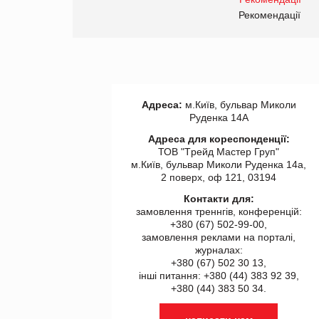
правила. Особливості.
ії
Рекомендації
Адреса:
м.Київ, бульвар Миколи
Руденка 14А
Адреса для кореспонденції:
ТОВ "Tрейд Мастер Груп"
м.Київ, бульвар Миколи Руденка 14а,
2 поверх, оф 121, 03194
Контакти для:
замовлення треннгів, конференцій:
+380 (67) 502-99-00,
замовлення реклами на порталі,
журналах:
+380 (67) 502 30 13,
інші питання: +380 (44) 383 92 39,
+380 (44) 383 50 34.