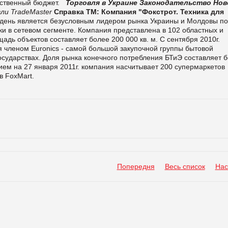
рственный бюджет.
Торговля в Украине
Законодательство
Нов
ли TradeMaster
Справка ТМ:
Компания "Фокстрот. Техника для
й день является безусловным лидером рынка Украины и Молдовы по
ки в сетевом сегменте. Компания представлена в 102 областных и
дь объектов составляет более 200 000 кв. м. С сентября 2010г.
ся членом
Euronics
- самой большой закупочной группы бытовой
осударствах. Доля рынка конечного потребления БТиЭ составляет 
ем на 27 января 2011г. компания насчитывает 200 супермаркетов
ов
FoxMart
.
Попередня
Весь список
Нас