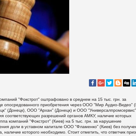
омпаний "Фокстрот" оштрафовано в среднем на 15 тыс. грн. за
де опосредованного приобретения через ООО "Мир Аудио-Видео" (
цк" (Донецк), ООО "Архан" (Донецк) и ООО "Универсалпромсервис
ения соответствующих разрешений органов АМКУ, наличие которых
 компаний "Фокстрот" (Киев) на 5 тыс. грн. за нарушение
тения доли в уставном капитале ООО "Фламенко" (Киев) без получе
 наличие которого необходимо. Стоит отметить, что ответчик при