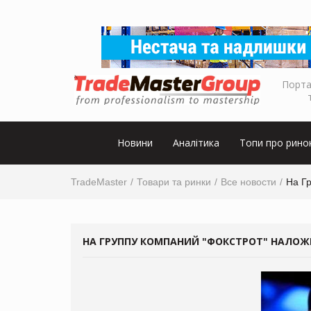
Порта
Новини
Аналітика
Топи про рино
TradeMaster
Товари та ринки
Все новости
На Гр
НА ГРУППУ КОМПАНИЙ "ФОКСТРОТ" НАЛОЖЕН