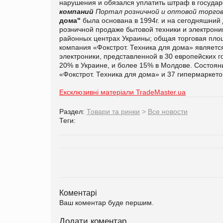
нарушения и обязался уплатить штраф в госуда
компаний
Портал розничной и оптовой торгов
дома"
была основана в 1994г. и на сегодняшни
розничной продаже бытовой техники и электрони
районных центрах Украины; общая торговая площа
компания «Фокстрот. Техника для дома» являет
электроники, представленной в 30 европейских г
20% в Украине, и более 15% в Молдове.
Состояни
«Фокстрот. Техника для дома» и 37 гипермаркет
Ексклюзивні матеріали TradeMaster.ua
Раздел:
Товари та ринки
>
Все новости
Теги:
Коментарі
Ваш коментар буде першим.
Додати коментар