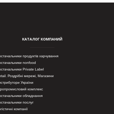
КАТАЛОГ КОМПАНИЙ
остачальники продуктів харчування
остачальники nonfood
стачальники Private Label
tail. Роздрібні мережі, Магазини
истрибутори України
гропромисловий комплекс
остачальники обладнання
остачальники послуг
гістичні компанії