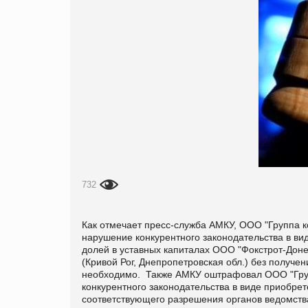
732
Как отмечает пресс-служба АМКУ, ООО "Группа к
нарушение конкурентного законодательства в ви
долей в уставных капиталах ООО "Фокстрот-Доне
(Кривой Рог, Днепропетровская обл.) без получ
необходимо. Также АМКУ оштрафовал ООО "Группа
конкурентного законодательства в виде приобре
соответствующего разрешения органов ведомства,