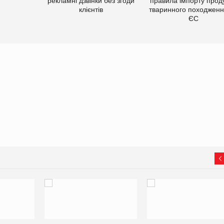
рекламні дзвінки без згоди
правила імпорту проду
клієнтів
тваринного походженн
ЄС