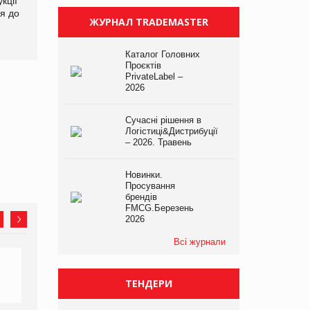
кції
продуктами птахівництва
світових цін на
я до
на європейський ринок
продовольство
ЖУРНАЛ TRADEMASTER
Каталог Головних
Проєктів
PrivateLabel –
2026
Сучасні рішення в
Логістиці&Дистрибуції
– 2026. Травень
Новинки.
Просування
брендів
FMCG.Березень
2026
Всі журнали
ТЕНДЕРИ