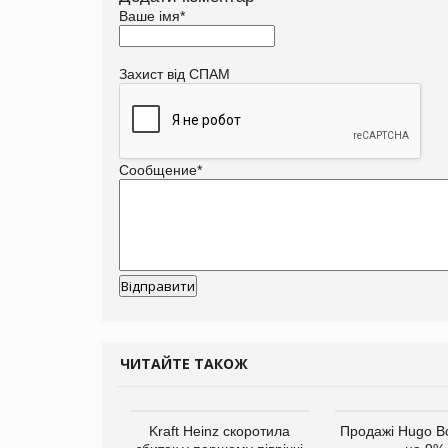
Ваше імя
*
Захист від СПАМ
Сообщение
*
ЧИТАЙТЕ ТАКОЖ
верне клієнтам
Kraft Heinz скоротила
Продажі Hugo B