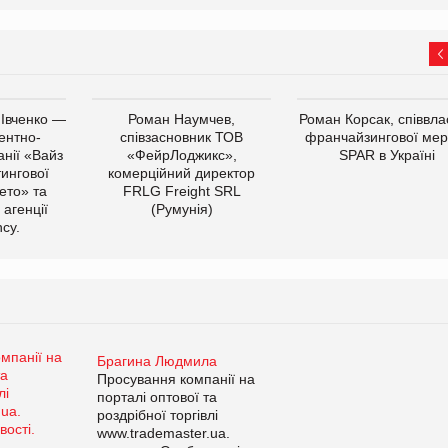
 Івченко —
Роман Наумчев,
Роман Корсак, співвла
ентно-
співзасновник ТОВ
франчайзингової мер
нії «Вайз
«ФейрЛоджикс»,
SPAR в Україні
тингової
комерційний директор
ето» та
FRLG Freight SRL
 агенції
(Румунія)
cy.
Брагина Людмила
Просування компанії на
порталі оптової та
роздрібної торгівлі
www.trademaster.ua.