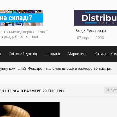
Вхід
Реєстрація
л топ-менеджерів оптової
та роздрібної торгівлі
07 серпня 2026
к
Світовий досвід
Інновації
Маркетинг
Каталог Ком
уппу компаний "Фокстрот" наложен штраф в размере 20 тыс.грн.
01 лют
 ШТРАФ В РАЗМЕРЕ 20 ТЫС.ГРН.