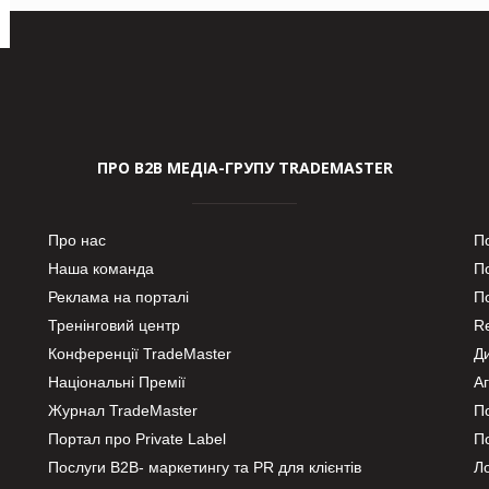
ПРО В2В МЕДІА-ГРУПУ TRADEMASTER
Про нас
П
Наша команда
П
Реклама на порталі
По
Тренінговий центр
Re
Конференції TradeMaster
Д
Національні Премії
А
Журнал TradeMaster
П
Портал про Private Label
П
Послуги В2В- маркетингу та PR для клієнтів
Ло