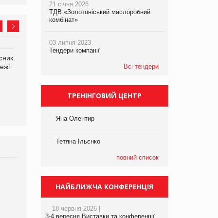
21 січня 2026
ТДВ «Золотоніський маслоробний
комбінат»
03 липня 2023
Тендери компанії
сник
Олексій Логачов-Михайлов
Яна Сараніна, директор
ежі
Файно маркет Директор
Всі тендери
компанії «УкраМарин»
департаменту з
виробництва
ТРЕНІНГОВИЙ ЦЕНТР
Яна Олентир
Тетяна Ільєнко
повний список
Брагина Людмила
Просування компанії на
НАЙБЛИЖЧА КОНФЕРЕНЦІЯ
порталі оптової та
роздрібної торгівлі
18 червня 2026 |
www.trademaster.ua.
3-4 вересня Виставки та конференції