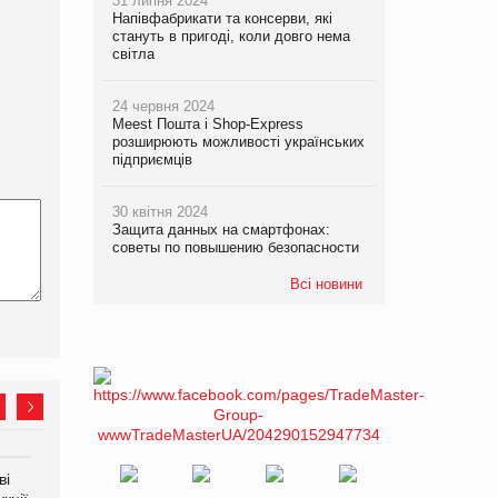
31 липня 2024
Напівфабрикати та консерви, які
стануть в пригоді, коли довго нема
світла
24 червня 2024
Meest Пошта і Shop-Express
розширюють можливості українських
підприємців
30 квітня 2024
Защита данных на смартфонах:
советы по повышению безопасности
Всі новини
ві
Аргентина повертається з
ФАО прогнозує зростання