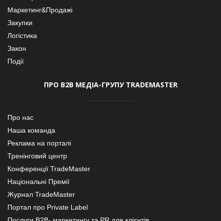
Маркетинг&Продажі
Закупки
Логістика
Закон
Події
ПРО В2В МЕДІА-ГРУПУ TRADEMASTER
Про нас
Наша команда
Реклама на порталі
Тренінговий центр
Конференції TradeMaster
Національні Премії
Журнал TradeMaster
Портал про Private Label
Послуги В2В- маркетингу та PR для клієнтів