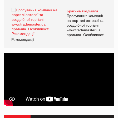
Брагина Людмила
Просування компанії
на порталі оптової та
роздрібної торгівлі
www.trademaster.ua.
правила. Особливості.
Рекомендації
Ре