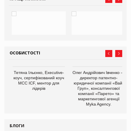
ОСОБИСТОСТІ
,
Тетяна Ільєнко, Executive-
Олег Андрійович Івченко —
ОВ
коуч, сертифікований коуч
директор патентно-
МСС ICF, ментор для
юридичної компанії «Вайз
лідерів
Груп», консалтингової
компанії «Парето» та
маркетингової агенції
Myka Agency.
БЛОГИ