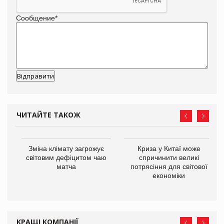
Сообщение
*
ЧИТАЙТЕ ТАКОЖ
Зміна клімату загрожує
Криза у Китаї може
ne
світовим дефіцитом чаю
спричинити великі
матча
потрясіння для світової
економіки
КРАЩІ КОМПАНІЇ