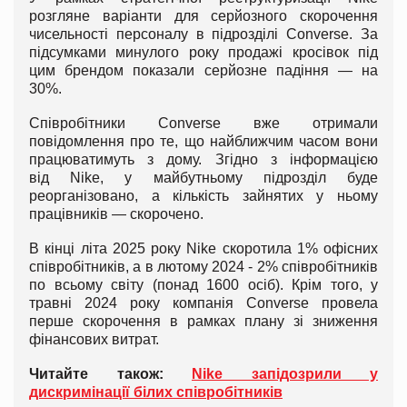
розгляне варіанти для серйозного скорочення
чисельності персоналу в підрозділі Converse. За
підсумками минулого року продажі кросівок під
цим брендом показали серйозне падіння — на
30%.
Співробітники Converse вже отримали
повідомлення про те, що найближчим часом вони
працюватимуть з дому. Згідно з інформацією
від Nike, у майбутньому підрозділ буде
реорганізовано, а кількість зайнятих у ньому
працівників — скорочено.
В кінці літа 2025 року Nike скоротила 1% офісних
співробітників, а в лютому 2024 - 2% співробітників
по всьому світу (понад 1600 осіб). Крім того, у
травні 2024 року компанія Converse провела
перше скорочення в рамках плану зі зниження
фінансових витрат.
Читайте також:
Nike запідозрили у
дискримінації білих співробітників