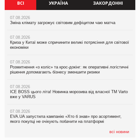
ВСІ
УКРАЇНА
ЗАКОРДОННІ
07.08.2026
07.08.2026
07.08.2026
Зміна клімату загрожує світовим дефіцитом чаю матча
Зміна клімату загрожує світовим дефіцитом чаю матча
Зміна клімату загрожує світовим дефіцитом чаю матча
07.08.2026
07.08.2026
07.08.2026
Криза у Китаї може спричинити великі потрясіння для світової
Криза у Китаї може спричинити великі потрясіння для світової
Криза у Китаї може спричинити великі потрясіння для світової
економіки
економіки
економіки
07.08.2026
07.08.2026
07.08.2026
Розмитнення «з коліс» та крос-докінг: як оперативні логістичні
Розмитнення «з коліс» та крос-докінг: як оперативні логістичні
Kraft Heinz скоротила збиток у першому півріччі
рішення допомагають бізнесу зменшити ризики
рішення допомагають бізнесу зменшити ризики
07.08.2026
07.08.2026
07.08.2026
Продажі Hugo Boss впали на 9%
ICE BOSS цього літа! Новинка морозива від власної ТМ Varto
ICE BOSS цього літа! Новинка морозива від власної ТМ Varto
вже у VARUS
вже у VARUS
07.08.2026
Франція заборонила рекламні дзвінки без згоди клієнтів
07.08.2026
07.08.2026
EVA.UA запустила кампанію «Хто б знав» про асортимент,
EVA.UA запустила кампанію «Хто б знав» про асортимент,
якого покупці не очікують побачити на платформі
якого покупці не очікують побачити на платформі
всі новини