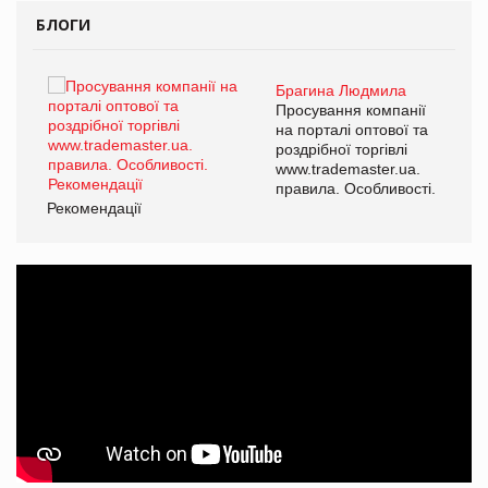
БЛОГИ
Брагина Людмила
ї
Просування компанії
а
на порталі оптової та
роздрібної торгівлі
www.trademaster.ua.
і.
правила. Особливості.
Рекомендації
Ре