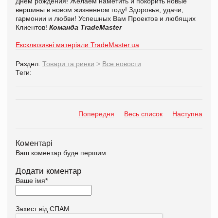
Днем рождения! Желаем наметить и покорить новые
вершины в новом жизненном году! Здоровья, удачи,
гармонии и любви! Успешных Вам Проектов и любящих
Клиентов!
Команда TradeMaster
Ексклюзивні матеріали TradeMaster.ua
Раздел:
Товари та ринки
>
Все новости
Теги:
Попередня
Весь список
Наступна
Коментарі
Ваш коментар буде першим.
Додати коментар
Ваше імя
*
Захист від СПАМ