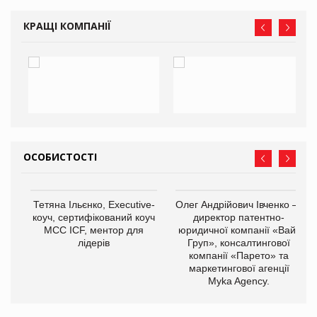
КРАЩІ КОМПАНІЇ
ОСОБИСТОСТІ
,
Тетяна Ільєнко, Executive-
Олег Андрійович Івченко —
ОВ
коуч, сертифікований коуч
директор патентно-
МСС ICF, ментор для
юридичної компанії «Вайз
лідерів
Груп», консалтингової
компанії «Парето» та
маркетингової агенції
Myka Agency.