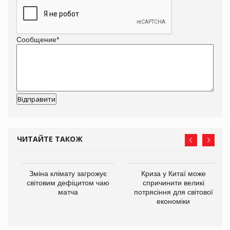
Сообщение
*
ЧИТАЙТЕ ТАКОЖ
Зміна клімату загрожує
Криза у Китаї може
ne
світовим дефіцитом чаю
спричинити великі
матча
потрясіння для світової
економіки