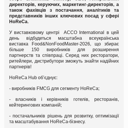
директорів, керуючих, маркетинг-директорів, а
також фахівців з постачання, аналітиків та
представників інших ключових посад у сфері
HoReCa.
У виставковому центрі ACCO International в цей
день відбудеться масштабна всеукраїнська
виставка Food&NonFoodMaster-2026, що збирає
більше 150 виробників для розширення
партнерств та співпраці. Серед них ресторатори,
ритейлери, дистрибутори зможуть знайти надійних
партнерів!
HoReCa Hub об’єднує:
- виробників FMCG для сегменту HoReCa;
- власників і керівників готелів, ресторанів,
кейтерингових компаній;
- постачальників рішень для розвитку, оптимізації
та масштабування HoReCa-бізнесу.