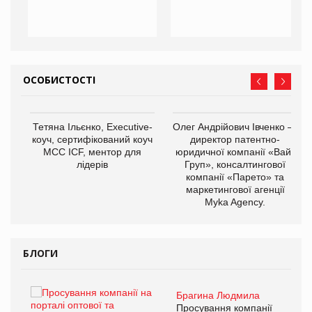
ОСОБИСТОСТІ
Тетяна Ільєнко, Executive-
Олег Андрійович Івченко —
коуч, сертифікований коуч
директор патентно-
МСС ICF, ментор для
юридичної компанії «Вайз
лідерів
Груп», консалтингової
компанії «Парето» та
маркетингової агенції
,
Myka Agency.
ОВ
БЛОГИ
Брагина Людмила
Просування компанії