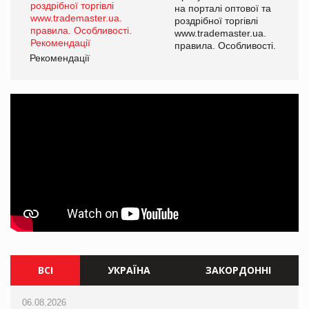
на порталі оптової та
роздрібної торгівлі
www.trademaster.ua.
правила. Особливості.
Рекомендації
Ре
ВСІ
УКРАЇНА
ЗАКОРДОННІ
06.08.2026
06.08.2026
06.08.2026