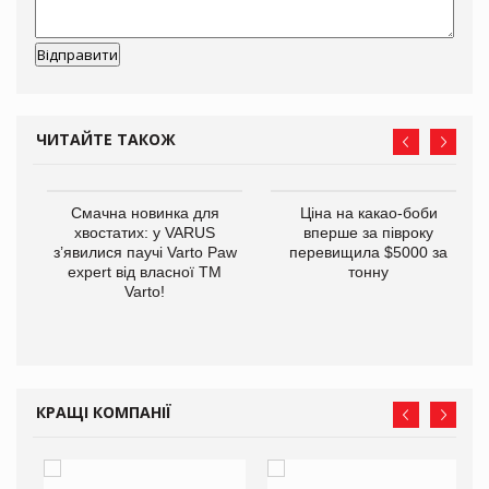
ЧИТАЙТЕ ТАКОЖ
у
Смачна новинка для
Ціна на какао-боби
хвостатих: у VARUS
вперше за півроку
з’явилися паучі Varto Paw
перевищила $5000 за
expert від власної ТМ
тонну
Varto!
КРАЩІ КОМПАНІЇ