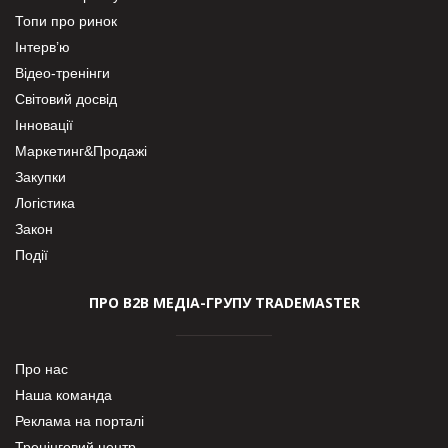
Топи про ринок
Інтерв’ю
Відео-тренінги
Світовий досвід
Інновації
Маркетинг&Продажі
Закупки
Логістика
Закон
Події
ПРО В2В МЕДІА-ГРУПУ TRADEMASTER
Про нас
Наша команда
Реклама на порталі
Тренінговий центр