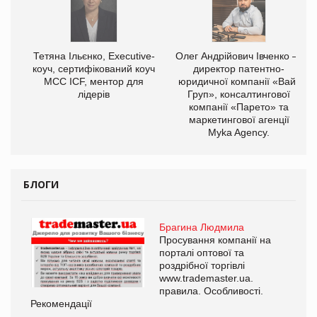
,
Тетяна Ільєнко, Executive-
Олег Андрійович Івченко —
ОВ
коуч, сертифікований коуч
директор патентно-
МСС ICF, ментор для
юридичної компанії «Вайз
лідерів
Груп», консалтингової
компанії «Парето» та
маркетингової агенції
Myka Agency.
БЛОГИ
Брагина Людмила
Просування компанії на
порталі оптової та
роздрібної торгівлі
www.trademaster.ua.
правила. Особливості.
Рекомендації
Ре