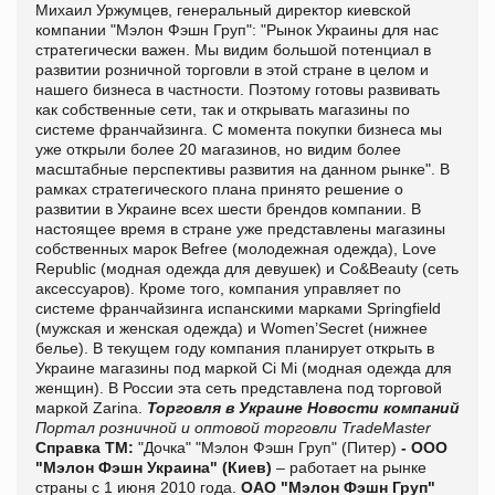
Михаил Уржумцев, генеральный директор киевской
компании "Мэлон Фэшн Груп": "Рынок Украины для нас
стратегически важен. Мы видим большой потенциал в
развитии розничной торговли в этой стране в целом и
нашего бизнеса в частности. Поэтому готовы развивать
как собственные сети, так и открывать магазины по
системе франчайзинга. С момента покупки бизнеса мы
уже открыли более 20 магазинов, но видим более
масштабные перспективы развития на данном рынке". В
рамках стратегического плана принято решение о
развитии в Украине всех шести брендов компании. В
настоящее время в стране уже представлены магазины
собственных марок Befree (молодежная одежда), Love
Republic (модная одежда для девушек) и Сo&Beauty (сеть
аксессуаров). Кроме того, компания управляет по
системе франчайзинга испанскими марками Springfield
(мужская и женская одежда) и Women’Secret (нижнее
белье). В текущем году компания планирует открыть в
Украине магазины под маркой Ci Mi (модная одежда для
женщин). В России эта сеть представлена под торговой
маркой Zarina.
Торговля в Украине
Новости компаний
Портал розничной и оптовой торговли TradeMaster
Справка ТМ:
"Дочка" "Мэлон Фэшн Груп" (Питер)
- ООО
"Мэлон Фэшн Украина" (Киев)
– работает на рынке
страны с 1 июня 2010 года.
ОАО "Мэлон Фэшн Груп"