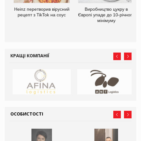
та
Heinz перетворив вірусний
Виробництво цукру в
ні
рецепт з TikTok на соус
Європі упаде до 10-річного
мінімуму
КРАЩІ КОМПАНІЇ
ОСОБИСТОСТІ