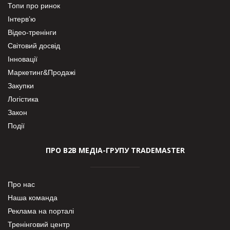
Топи про ринок
Інтерв’ю
Відео-тренінги
Світовий досвід
Інновації
Маркетинг&Продажі
Закупки
Логістика
Закон
Події
ПРО В2В МЕДІА-ГРУПУ TRADEMASTER
Про нас
Наша команда
Реклама на порталі
Тренінговий центр