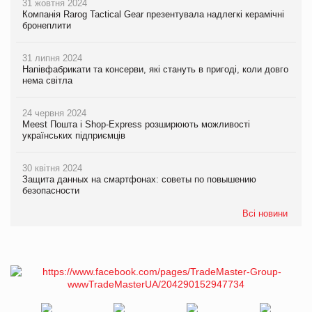
31 жовтня 2024
Компанія Rarog Tactical Gear презентувала надлегкі керамічні
бронеплити
31 липня 2024
Напівфабрикати та консерви, які стануть в пригоді, коли довго
нема світла
24 червня 2024
Meest Пошта і Shop-Express розширюють можливості
українських підприємців
30 квітня 2024
Защита данных на смартфонах: советы по повышению
безопасности
Всі новини