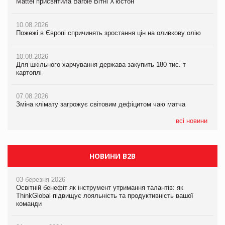
Mattel присвятила Barbie Вітні Х'юстон
Mattel присвятила Barbie Вітні Х'юстон
07.08.2026
10.08.2026
10.08.2026
Зміна клімату загрожує світовим дефіцитом чаю матча
Пожежі в Європі спричинять зростання цін на оливкову олію
Пожежі в Європі спричинять зростання цін на оливкову олію
07.08.2026
10.08.2026
10.08.2026
Криза у Китаї може спричинити великі потрясіння для світової
Для шкільного харчування держава закупить 180 тис. т
Для шкільного харчування держава закупить 180 тис. т
економіки
картоплі
картоплі
07.08.2026
07.08.2026
07.08.2026
Kraft Heinz скоротила збиток у першому півріччі
Зміна клімату загрожує світовим дефіцитом чаю матча
Зміна клімату загрожує світовим дефіцитом чаю матча
всі новини
НОВИНИ B2B
03 березня 2026
Освітній бенефіт як інструмент утримання талантів: як
ThinkGlobal підвищує лояльність та продуктивність вашої
команди