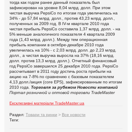
тогда как годом ранее данный показатель был
зафиксирован на уровне 8,04 млрд. долл. При этом
чистая выручка PepsiCo по итогам года увеличилась на
34% - до 57,84 млрд. долл., против 43,23 млрд. долл.,
полученных за 2009 год. В IV-м квартале 2010 года
чистая прибыль PepsiCo составила 1,37 млрд. долл. - на
5% меньше аналогичного показателя 4 квартала 2009
года (1,43 млрд. долл.). Между тем операционная
прибыль компании в октябре-декабре 2010 года
увеличилась на 10% - с 2,03 млрд. долл. до 2,23 млрд.
долл., а чистая выручка выросла на 37% (18,16 млрд.
долл. против 13,3 млрд. долл.). Отчетный финансовый
год PepsiCo завершился 25 декабря 2010 года. PepsiCo
рассчитывает в 2011 году достичь роста прибыли на
акцию на 7-8% по сравнению с базовым показателем
4,13 долл./акция (core EPS), зафиксированным по итогам
2010 года.
Торговля за рубежом
Новости компаний
Портал розничной и оптовой торговли TradeMaster
Ексклюзивні матеріали TradeMaster.ua
Раздел:
Товари та ринки
>
Все новости
Теги: