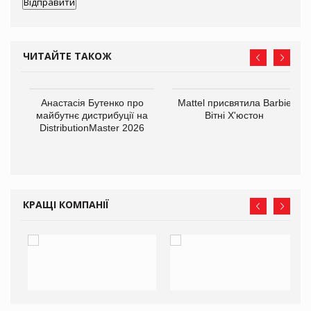
ЧИТАЙТЕ ТАКОЖ
Анастасія Бутенко про
Mattel присвятила Barbie
оди
майбутнє дистрибуції на
Вітні Х'юстон
DistributionMaster 2026
КРАЩІ КОМПАНІЇ