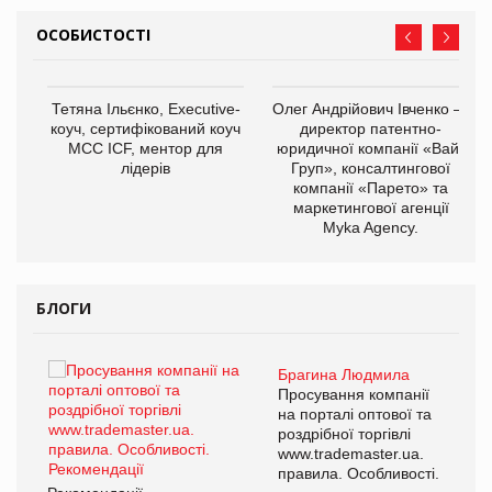
ОСОБИСТОСТІ
,
Тетяна Ільєнко, Executive-
Олег Андрійович Івченко —
ОВ
коуч, сертифікований коуч
директор патентно-
МСС ICF, ментор для
юридичної компанії «Вайз
лідерів
Груп», консалтингової
компанії «Парето» та
маркетингової агенції
Myka Agency.
БЛОГИ
Брагина Людмила
ї
Просування компанії
а
на порталі оптової та
роздрібної торгівлі
www.trademaster.ua.
і.
правила. Особливості.