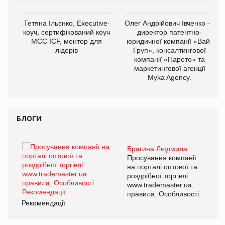
,
Тетяна Ільєнко, Executive-
Олег Андрійович Івченко —
ОВ
коуч, сертифікований коуч
директор патентно-
МСС ICF, ментор для
юридичної компанії «Вайз
лідерів
Груп», консалтингової
компанії «Парето» та
маркетингової агенції
Myka Agency.
БЛОГИ
Брагина Людмила
ї
Просування компанії
а
на порталі оптової та
роздрібної торгівлі
www.trademaster.ua.
і.
правила. Особливості.
Рекомендації
Ре