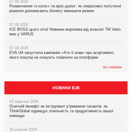
07.08.2026
07.08.2026
07.08.2026
Розмитнення «з коліс» та крос-докінг: як оперативні логістичні
Розмитнення «з коліс» та крос-докінг: як оперативні логістичні
Kraft Heinz скоротила збиток у першому півріччі
рішення допомагають бізнесу зменшити ризики
рішення допомагають бізнесу зменшити ризики
07.08.2026
07.08.2026
07.08.2026
Продажі Hugo Boss впали на 9%
ICE BOSS цього літа! Новинка морозива від власної ТМ Varto
ICE BOSS цього літа! Новинка морозива від власної ТМ Varto
вже у VARUS
вже у VARUS
07.08.2026
Франція заборонила рекламні дзвінки без згоди клієнтів
07.08.2026
07.08.2026
EVA.UA запустила кампанію «Хто б знав» про асортимент,
EVA.UA запустила кампанію «Хто б знав» про асортимент,
якого покупці не очікують побачити на платформі
якого покупці не очікують побачити на платформі
всі новини
НОВИНИ B2B
03 березня 2026
Освітній бенефіт як інструмент утримання талантів: як
ThinkGlobal підвищує лояльність та продуктивність вашої
команди
31 жовтня 2024