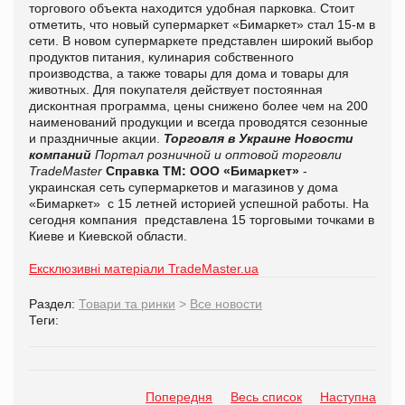
торгового объекта находится удобная парковка. Стоит
отметить, что новый супермаркет «Бимаркет» стал 15-м в
сети. В новом супермаркете представлен широкий выбор
продуктов питания, кулинария собственного
производства, а также товары для дома и товары для
животных. Для покупателя действует постоянная
дисконтная программа, цены снижено более чем на 200
наименований продукции и всегда проводятся сезонные
и праздничные акции.
Торговля в Украине
Новости
компаний
Портал розничной и оптовой торговли
TradeMaster
Справка ТМ:
ООО
«Бимаркет»
-
украинская
сеть
супермаркетов и магазинов у дома
«Б
и
маркет»
с 15 летней историей успешной работы.
На
сегодня компания представлена 15 торговыми точками в
Киеве и Киевской области.
Ексклюзивні матеріали TradeMaster.ua
Раздел:
Товари та ринки
>
Все новости
Теги:
Попередня
Весь список
Наступна