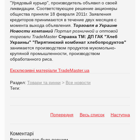
"Урядовый курьер", производитель объявил о своей
ликвидации. Соответствующее решение акционеры
общества приняли 18 февраля 2011г. Заявления
кредиторов принимаются в течение двух месяцев с
момента выхода объявления.
Торговля в Украине
Новости компаний
Портал розничной и оптовой
торговли TradeMaster
Справка ТМ:
ДП ГАК "Хлеб
Украины" "Пирятинский комбинат хлебопродуктов"
занимается производством продуктов мукомольно-
крупяной промышленности, производством
обработанного риса.
Ексклюзивні матеріали TradeMaster.ua
Раздел:
Товари та ринки
>
Все новости
Теги:
Попередня
Весь список
Наступна
Коментарі
Ваш коментар буде першим.