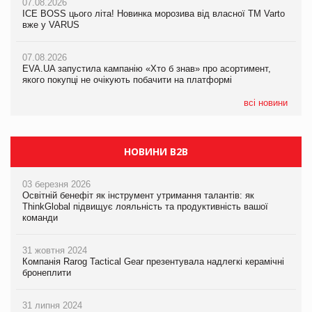
07.08.2026
07.08.2026
Продажі Hugo Boss впали на 9%
ICE BOSS цього літа! Новинка морозива від власної ТМ Varto
ICE BOSS цього літа! Новинка морозива від власної ТМ Varto
вже у VARUS
вже у VARUS
07.08.2026
Франція заборонила рекламні дзвінки без згоди клієнтів
07.08.2026
07.08.2026
EVA.UA запустила кампанію «Хто б знав» про асортимент,
EVA.UA запустила кампанію «Хто б знав» про асортимент,
якого покупці не очікують побачити на платформі
якого покупці не очікують побачити на платформі
всі новини
НОВИНИ B2B
03 березня 2026
Освітній бенефіт як інструмент утримання талантів: як
ThinkGlobal підвищує лояльність та продуктивність вашої
команди
31 жовтня 2024
Компанія Rarog Tactical Gear презентувала надлегкі керамічні
бронеплити
31 липня 2024