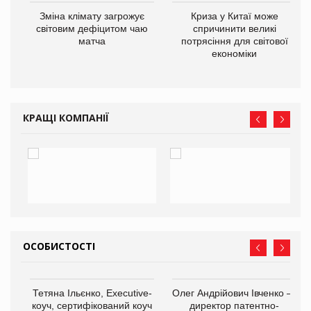
Зміна клімату загрожує
Криза у Китаї може
ne
світовим дефіцитом чаю
спричинити великі
матча
потрясіння для світової
економіки
КРАЩІ КОМПАНІЇ
ОСОБИСТОСТІ
,
Тетяна Ільєнко, Executive-
Олег Андрійович Івченко —
ОВ
коуч, сертифікований коуч
директор патентно-