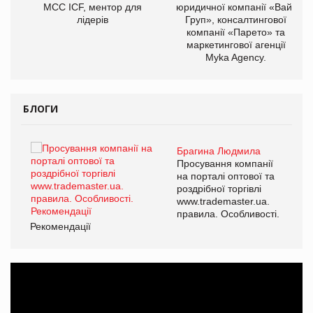
МСС ICF, ментор для
юридичної компанії «Вайз
лідерів
Груп», консалтингової
компанії «Парето» та
маркетингової агенції
Myka Agency.
БЛОГИ
Брагина Людмила
ї
Просування компанії
а
на порталі оптової та
роздрібної торгівлі
www.trademaster.ua.
і.
правила. Особливості.
Рекомендації
Ре