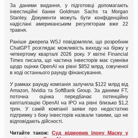
За даними видання, у підготовці допомагають
інвестиційні банки Goldman Sachs та Morgan
Stanley. Документи можуть бути конфіденційно
надіслані американським регуляторам вже 22
травня.
Раніше джерела WSJ повідомляли, що розробник
ChatGPT розглядає можливість виходу на біржу у
четвертому кварталі 2026 року. У квітні Financial
Times писала, що частина інвесторів має сумніви
щодо оцінки OpenAI на рівні $852 млрд, озвученої
в ході останнього раунду фінансування.
У рамках раунду компанія залучила $122 млрд від
Amazon, Nvidia та SoftBank Group. За даними FT,
поточна оцінка передбачає потенційну
капіталізацію OpenAI на IPO на рівні близько $1,2
трлн. У самій компанії заяви про недостатню
підтримку з боку інвесторів назвали такими, що не
відповідають дійсності.
Читайте також:
Суд відмовив Ілону Маску у