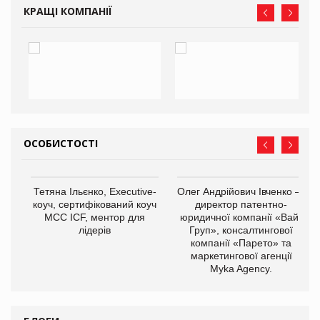
КРАЩІ КОМПАНІЇ
ОСОБИСТОСТІ
Тетяна Ільєнко, Executive-
Олег Андрійович Івченко —
коуч, сертифікований коуч
директор патентно-
МСС ICF, ментор для
юридичної компанії «Вайз
лідерів
Груп», консалтингової
компанії «Парето» та
маркетингової агенції
,
Myka Agency.
ОВ