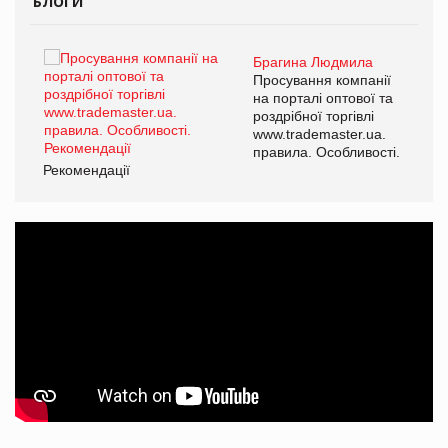
БЛОГИ
Брагина Людмила
Просування компанії
на порталі оптової та
роздрібної торгівлі
www.trademaster.ua.
правила. Особливості.
Рекомендації
Ре