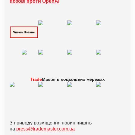
позові проти OpenAI
Trade
Master в
соціальних мережах
З приводу розміщення новин пишіть
на
press@trademaster.com.ua