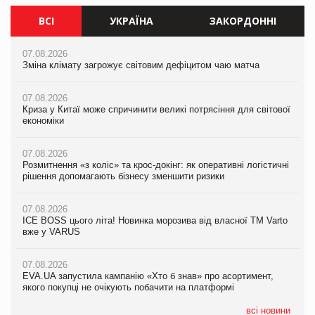
ВСІ
УКРАЇНА
ЗАКОРДОННІ
07.08.2026
07.08.2026
07.08.2026
Зміна клімату загрожує світовим дефіцитом чаю матча
Зміна клімату загрожує світовим дефіцитом чаю матча
Зміна клімату загрожує світовим дефіцитом чаю матча
07.08.2026
07.08.2026
07.08.2026
Криза у Китаї може спричинити великі потрясіння для світової
Криза у Китаї може спричинити великі потрясіння для світової
Криза у Китаї може спричинити великі потрясіння для світової
економіки
економіки
економіки
07.08.2026
07.08.2026
07.08.2026
Розмитнення «з коліс» та крос-докінг: як оперативні логістичні
Розмитнення «з коліс» та крос-докінг: як оперативні логістичні
Kraft Heinz скоротила збиток у першому півріччі
рішення допомагають бізнесу зменшити ризики
рішення допомагають бізнесу зменшити ризики
07.08.2026
07.08.2026
07.08.2026
Продажі Hugo Boss впали на 9%
ICE BOSS цього літа! Новинка морозива від власної ТМ Varto
ICE BOSS цього літа! Новинка морозива від власної ТМ Varto
вже у VARUS
вже у VARUS
07.08.2026
Франція заборонила рекламні дзвінки без згоди клієнтів
07.08.2026
07.08.2026
EVA.UA запустила кампанію «Хто б знав» про асортимент,
EVA.UA запустила кампанію «Хто б знав» про асортимент,
якого покупці не очікують побачити на платформі
якого покупці не очікують побачити на платформі
всі новини