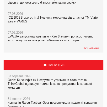
рішення допомагають бізнесу зменшити ризики
рішення допомагають бізнесу зменшити ризики
07.08.2026
07.08.2026
07.08.2026
Продажі Hugo Boss впали на 9%
ICE BOSS цього літа! Новинка морозива від власної ТМ Varto
ICE BOSS цього літа! Новинка морозива від власної ТМ Varto
вже у VARUS
вже у VARUS
07.08.2026
Франція заборонила рекламні дзвінки без згоди клієнтів
07.08.2026
07.08.2026
EVA.UA запустила кампанію «Хто б знав» про асортимент,
EVA.UA запустила кампанію «Хто б знав» про асортимент,
якого покупці не очікують побачити на платформі
якого покупці не очікують побачити на платформі
всі новини
НОВИНИ B2B
03 березня 2026
Освітній бенефіт як інструмент утримання талантів: як
ThinkGlobal підвищує лояльність та продуктивність вашої
команди
31 жовтня 2024
Компанія Rarog Tactical Gear презентувала надлегкі керамічні
бронеплити