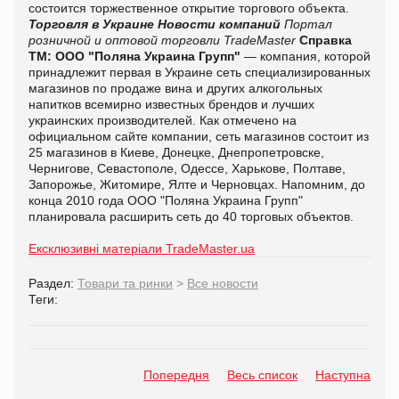
состоится торжественное открытие торгового объекта.
Торговля в Украине
Новости компаний
Портал
розничной и оптовой торговли TradeMaster
Справка
ТМ:
ООО "Поляна Украина Групп"
— компания, которой
принадлежит первая в Украине сеть специализированных
магазинов по продаже вина и других алкогольных
напитков всемирно известных брендов и лучших
украинских производителей. Как отмечено на
официальном сайте компании, сеть магазинов состоит из
25 магазинов в Киеве, Донецке, Днепропетровске,
Чернигове, Севастополе, Одессе, Харькове, Полтаве,
Запорожье, Житомире, Ялте и Черновцах. Напомним, до
конца 2010 года ООО "Поляна Украина Групп"
планировала расширить сеть до 40 торговых объектов.
Ексклюзивні матеріали TradeMaster.ua
Раздел:
Товари та ринки
>
Все новости
Теги:
Попередня
Весь список
Наступна