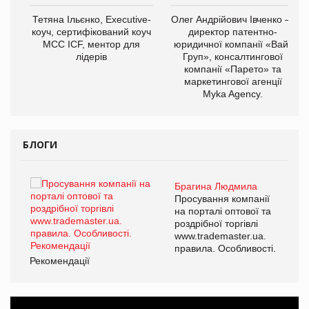
,
Тетяна Ільєнко, Executive-
Олег Андрійович Івченко —
ОВ
коуч, сертифікований коуч
директор патентно-
МСС ICF, ментор для
юридичної компанії «Вайз
лідерів
Груп», консалтингової
компанії «Парето» та
маркетингової агенції
Myka Agency.
БЛОГИ
Брагина Людмила
ї
Просування компанії
а
на порталі оптової та
роздрібної торгівлі
www.trademaster.ua.
і.
правила. Особливості.
Рекомендації
Ре