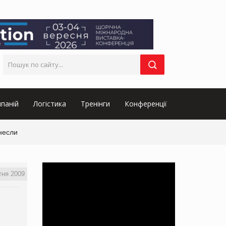
паній
Логістика
Тренінги
Конференції
несли
тня 2009