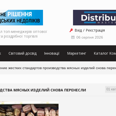
Вхід
Реєстрація
л топ-менеджерів оптової
та роздрібної торгівлі
06 серпня 2026
к
Світовий досвід
Інновації
Маркетинг
Каталог Ком
ение жестких стандартов производства мясных изделий снова пере
01 кві
ДСТВА МЯСНЫХ ИЗДЕЛИЙ СНОВА ПЕРЕНЕСЛИ