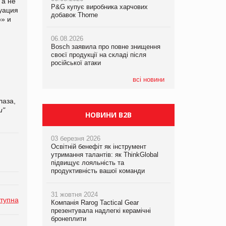
 а не
P&G купує виробника харчових
P&G купує виробника харчових
P&G купує виробника харчових
туация
добавок Thorne
добавок Thorne
добавок Thorne
ю» и
06.08.2026
06.08.2026
06.08.2026
Bosch заявила про повне знищення
Bosch заявила про повне знищення
Bosch заявила про повне знищення
своєї продукції на складі після
своєї продукції на складі після
своєї продукції на складі після
російської атаки
російської атаки
російської атаки
всі новини
лаза,
и"
НОВИНИ B2B
03 березня 2026
Освітній бенефіт як інструмент
утримання талантів: як ThinkGlobal
підвищує лояльність та
продуктивність вашої команди
31 жовтня 2024
тупна
Компанія Rarog Tactical Gear
презентувала надлегкі керамічні
бронеплити