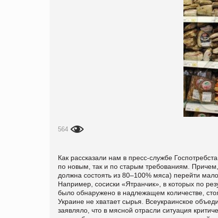
564
Как рассказали нам в пресс-службе Госпотребста
по новым, так и по старым требованиям. Причем,
должна состоять из 80–100% мяса) перейти мало 
Например, сосиски «Ятранчик», в которых по ре
было обнаружено в надлежащем количестве, стоят 
Украине не хватает сырья. Всеукраинское объед
заявляло, что в мясной отрасли ситуация критич