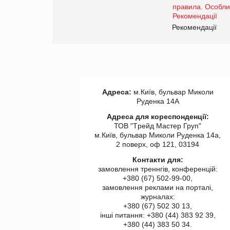
www.trademaster.ua.
правила. Особливості.
ії
Рекомендації
Адреса:
м.Київ, бульвар Миколи
Руденка 14А
Адреса для кореспонденції:
ТОВ "Tрейд Мастер Груп"
м.Київ, бульвар Миколи Руденка 14а,
2 поверх, оф 121, 03194
Контакти для:
замовлення треннгів, конференцій:
+380 (67) 502-99-00,
замовлення реклами на порталі,
журналах:
+380 (67) 502 30 13,
інші питання: +380 (44) 383 92 39,
+380 (44) 383 50 34.