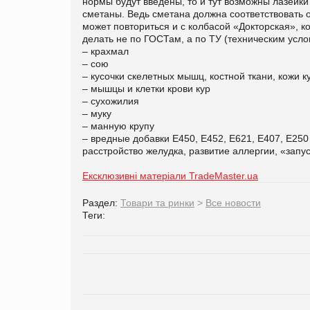
нормы будут введены, то и тут возможны лазейки
сметаны. Ведь сметана должна соответствовать о
может повториться и с колбасой «Докторская», к
делать не по ГОСТам, а по ТУ (техническим усло
– крахмал
– сою
– кусочки скелетных мышц, костной ткани, кожи к
– мышцы и клетки крови кур
– сухожилия
– муку
– манную крупу
– вредные добавки Е450, Е452, Е621, Е407, Е250 
расстройство желудка, развитие аллергии, «запу
Ексклюзивні матеріали TradeMaster.ua
Раздел:
Товари та ринки
>
Все новости
Теги: