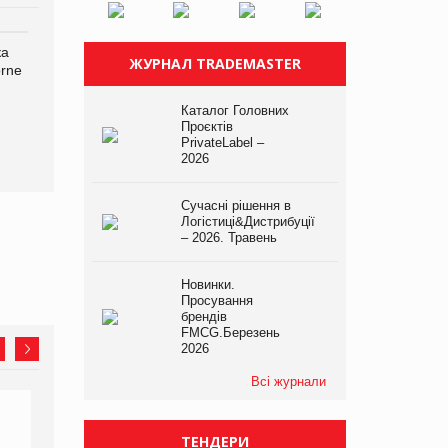
ка
Bosch заявила про повне
Смачна новинка для
ЖУРНАЛ TRADEMASTER
orne
знищення своєї продукції
хвостатих: у VARUS
на складі після російської
з’явилися паучі Varto Paw
атаки
expert від власної ТМ
Каталог Головних
Varto!
Проєктів
PrivateLabel –
2026
Сучасні рішення в
Логістиці&Дистрибуції
– 2026. Травень
Новинки.
Просування
брендів
FMCG.Березень
2026
Всі журнали
ТЕНДЕРИ