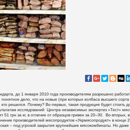
ндарта, до 1 января 2010 года производителям разрешено работат
 понятное дело, что на новые (при которых колбаса высшего сорта
кто решился. Почему? Во-первых, такая продукция будет стоить д
зультатам исследований Центра независимых экспертиз «Тест» мяс
51 грн за кг, в отличие от образцов гривен за 20–30. Во-вторых, в
инение производителей мясопродуктов «Укрмясопродукт» в конце 20
еская – под угрозой закрытия крупнейшие мясокомбинаты. Но даже