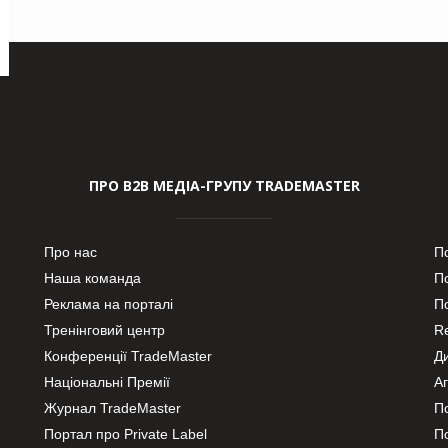
ПРО В2В МЕДІА-ГРУПУ TRADEMASTER
Про нас
П
Наша команда
П
Реклама на порталі
По
Тренінговий центр
Re
Конференції TradeMaster
Д
Національні Премії
А
Журнал TradeMaster
П
Портал про Private Label
П