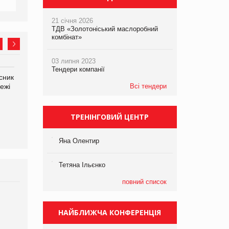
21 січня 2026
ТДВ «Золотоніський маслоробний
комбінат»
03 липня 2023
Тендери компанії
сник
Олексій Логачов-Михайлов
Яна Сараніна, директор
ежі
Файно маркет Директор
Всі тендери
компанії «УкраМарин»
департаменту з
виробництва
ТРЕНІНГОВИЙ ЦЕНТР
Яна Олентир
Тетяна Ільєнко
повний список
Брагина Людмила
Просування компанії на
НАЙБЛИЖЧА КОНФЕРЕНЦІЯ
порталі оптової та
роздрібної торгівлі