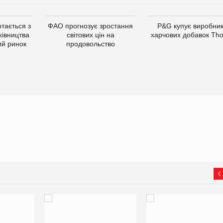
тається з
ФАО прогнозує зростання
P&G купує виробни
хівництва
світових цін на
харчових добавок Th
ий ринок
продовольство