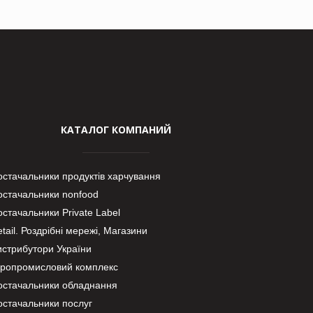
КАТАЛОГ КОМПАНИЙ
остачальники продуктів харчування
остачальники nonfood
стачальники Private Label
tail. Роздрібні мережі, Магазини
истрибутори України
гропромисловий комплекс
остачальники обладнання
остачальники послуг