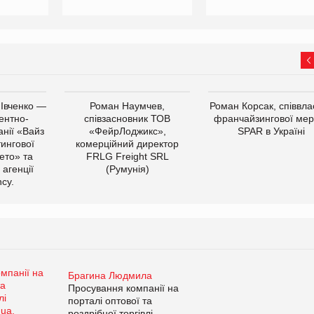
 Івченко —
Роман Наумчев,
Роман Корсак, співвла
ентно-
співзасновник ТОВ
франчайзингової мер
нії «Вайз
«ФейрЛоджикс»,
SPAR в Україні
тингової
комерційний директор
ето» та
FRLG Freight SRL
 агенції
(Румунія)
cy.
Брагина Людмила
Просування компанії на
порталі оптової та
роздрібної торгівлі