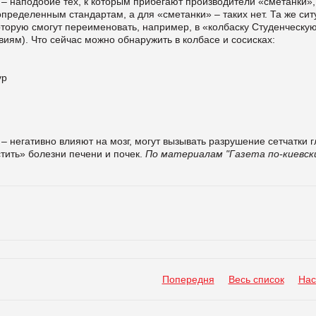
 – наподобие тех, к которым прибегают производители «сметанки»,
пределенным стандартам, а для «сметанки» – таких нет. Та же си
оторую смогут переименовать, например, в «колбаску Студенческу
виям). Что сейчас можно обнаружить в колбасе и сосисках:
ур
– негативно влияют на мозг, могут вызывать разрушение сетчатки г
стить» болезни печени и почек.
По материалам "Газета по-киевск
Попередня
Весь список
Нас