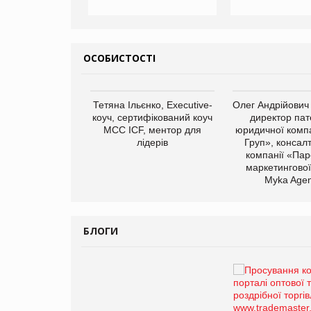
ОСОБИСТОСТІ
арас Ігорович,
Тетяна Ільєнко, Executive-
Олег Андрійович
иробництва ТОВ
коуч, сертифікований коуч
директор пат
Герчак"
МСС ICF, ментор для
юридичної компа
лідерів
Груп», консал
компанії «Пар
маркетингової
Myka Agen
БЛОГИ
Брагина Людмила
Просування компанії на
порталі оптової та
роздрібної торгівлі