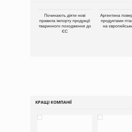
упермаркетів
Починають діяти нові
Аргентина повер
упує мережу
правила імпорту продукції
продуктами пта
нів формату
тваринного походження до
на європейськ
ce store КОЛО:
ЄС
ана компанія
ватиме 374
газини
КРАЩІ КОМПАНІЇ