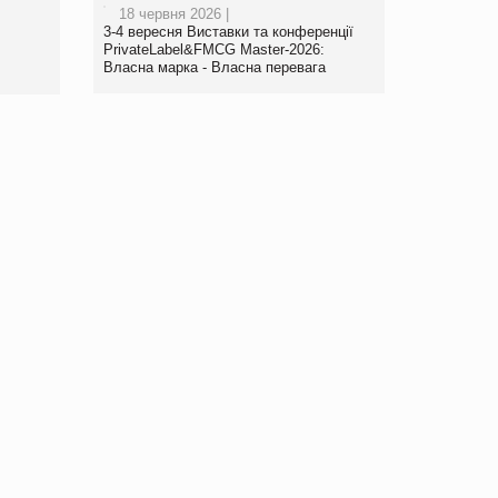
18 червня 2026 |
www.trademaster.ua.
3-4 вересня Виставки та конференції
правила. Особливості.
PrivateLabel&FMCG Master-2026:
Власна марка - Власна перевага