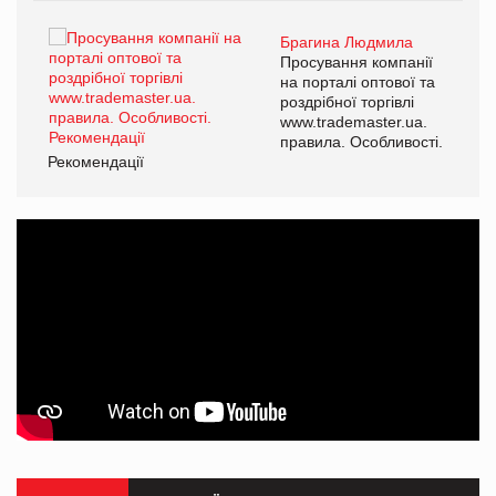
Брагина Людмила
ї
Просування компанії
а
на порталі оптової та
роздрібної торгівлі
www.trademaster.ua.
і.
правила. Особливості.
Рекомендації
Ре