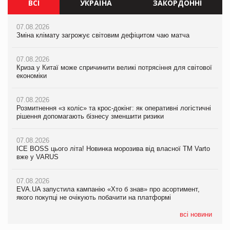
ВСІ
УКРАЇНА
ЗАКОРДОННІ
07.08.2026
07.08.2026
07.08.2026
Зміна клімату загрожує світовим дефіцитом чаю матча
Зміна клімату загрожує світовим дефіцитом чаю матча
Зміна клімату загрожує світовим дефіцитом чаю матча
07.08.2026
07.08.2026
07.08.2026
Криза у Китаї може спричинити великі потрясіння для світової
Криза у Китаї може спричинити великі потрясіння для світової
Криза у Китаї може спричинити великі потрясіння для світової
економіки
економіки
економіки
07.08.2026
07.08.2026
07.08.2026
Розмитнення «з коліс» та крос-докінг: як оперативні логістичні
Розмитнення «з коліс» та крос-докінг: як оперативні логістичні
Kraft Heinz скоротила збиток у першому півріччі
рішення допомагають бізнесу зменшити ризики
рішення допомагають бізнесу зменшити ризики
07.08.2026
07.08.2026
07.08.2026
Продажі Hugo Boss впали на 9%
ICE BOSS цього літа! Новинка морозива від власної ТМ Varto
ICE BOSS цього літа! Новинка морозива від власної ТМ Varto
вже у VARUS
вже у VARUS
07.08.2026
Франція заборонила рекламні дзвінки без згоди клієнтів
07.08.2026
07.08.2026
EVA.UA запустила кампанію «Хто б знав» про асортимент,
EVA.UA запустила кампанію «Хто б знав» про асортимент,
якого покупці не очікують побачити на платформі
якого покупці не очікують побачити на платформі
всі новини