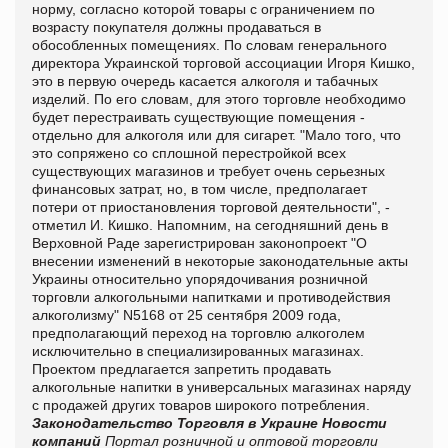
норму, согласно которой товары с ограничением по
возрасту покупателя должны продаваться в
обособленных помещениях. По словам генерального
директора Украинской торговой ассоциации Игоря Кишко,
это в первую очередь касается алкоголя и табачных
изделий. По его словам, для этого торговле необходимо
будет перестраивать существующие помещения -
отдельно для алкоголя или для сигарет. "Мало того, что
это сопряжено со сплошной перестройкой всех
существующих магазинов и требует очень серьезных
финансовых затрат, но, в том числе, предполагает
потери от приостановления торговой деятельности", -
отметил И. Кишко. Напомним, на сегодняшний день в
Верховной Раде зарегистрирован законопроект "О
внесении изменений в некоторые законодательные акты
Украины относительно упорядочивания розничной
торговли алкогольными напитками и противодействия
алкоголизму" N5168 от 25 сентября 2009 года,
предполагающий переход на торговлю алкоголем
исключительно в специализированных магазинах.
Проектом предлагается запретить продавать
алкогольные напитки в универсальных магазинах наряду
с продажей других товаров широкого потребления.
Законодательство
Торговля в Украине
Новости
компаний
Портал розничной и оптовой торговли