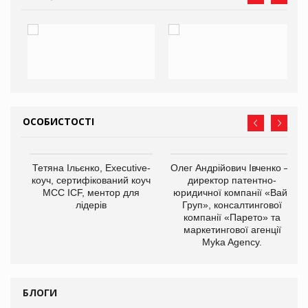
ОСОБИСТОСТІ
,
Тетяна Ільєнко, Executive-
Олег Андрійович Івченко —
ОВ
коуч, сертифікований коуч
директор патентно-
МСС ICF, ментор для
юридичної компанії «Вайз
лідерів
Груп», консалтингової
компанії «Парето» та
маркетингової агенції
Myka Agency.
БЛОГИ