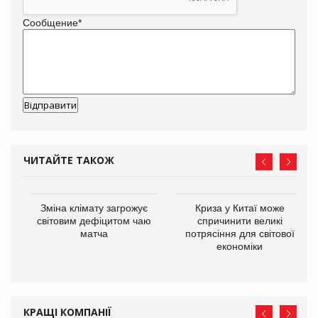
Сообщение
*
ЧИТАЙТЕ ТАКОЖ
Зміна клімату загрожує
Криза у Китаї може
ne
світовим дефіцитом чаю
спричинити великі
матча
потрясіння для світової
економіки
КРАЩІ КОМПАНІЇ