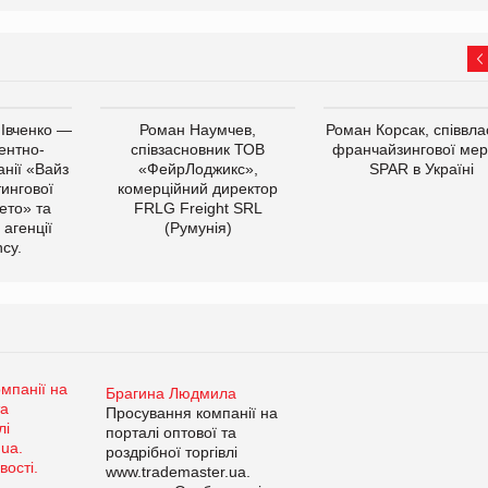
 Івченко —
Роман Наумчев,
Роман Корсак, співвла
ентно-
співзасновник ТОВ
франчайзингової мер
нії «Вайз
«ФейрЛоджикс»,
SPAR в Україні
тингової
комерційний директор
ето» та
FRLG Freight SRL
 агенції
(Румунія)
cy.
Брагина Людмила
Просування компанії на
порталі оптової та
роздрібної торгівлі
www.trademaster.ua.