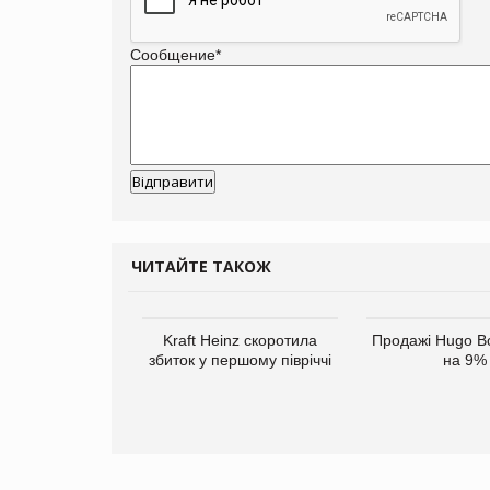
Сообщение
*
ЧИТАЙТЕ ТАКОЖ
верне клієнтам
Kraft Heinz скоротила
Продажі Hugo B
ларів за раніше
збиток у першому півріччі
на 9%
чені мита