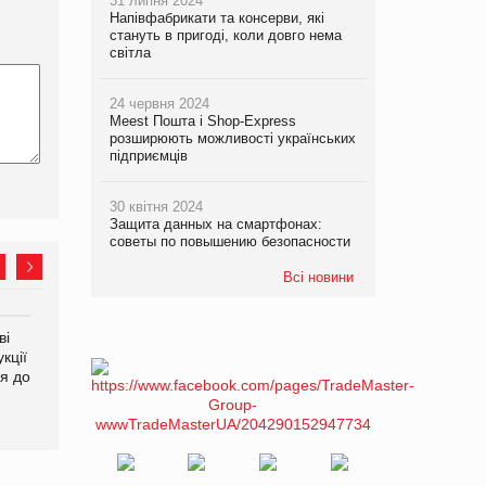
31 липня 2024
Напівфабрикати та консерви, які
стануть в пригоді, коли довго нема
світла
24 червня 2024
Meest Пошта і Shop-Express
розширюють можливості українських
підприємців
30 квітня 2024
Защита данных на смартфонах:
советы по повышению безопасности
Всі новини
ві
Аргентина повертається з
ФАО прогнозує зростання
кції
продуктами птахівництва
світових цін на
я до
на європейський ринок
продовольство