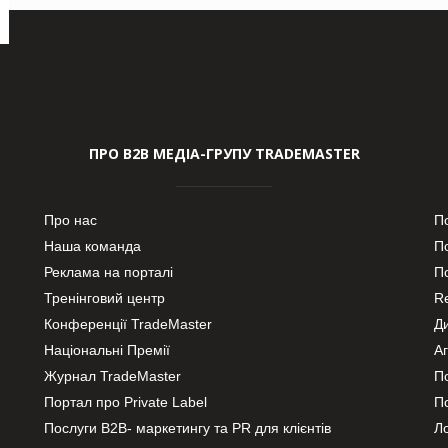
ПРО В2В МЕДІА-ГРУПУ TRADEMASTER
Про нас
П
Наша команда
П
Реклама на порталі
По
Тренінговий центр
Re
Конференції TradeMaster
Д
Національні Премії
А
Журнал TradeMaster
П
Портал про Private Label
П
Послуги В2В- маркетингу та PR для клієнтів
Ло