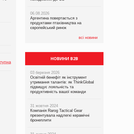
06.08.2026
06.08.2026
06.08.2026
Аргентина повертається з
Аргентина повертається з
Аргентина повертається з
продуктами птахівництва на
продуктами птахівництва на
продуктами птахівництва на
європейський ринок
європейський ринок
європейський ринок
всі новини
НОВИНИ B2B
тупна
03 березня 2026
Освітній бенефіт як інструмент
утримання талантів: як ThinkGlobal
підвищує лояльність та
продуктивність вашої команди
31 жовтня 2024
Компанія Rarog Tactical Gear
презентувала надлегкі керамічні
бронеплити