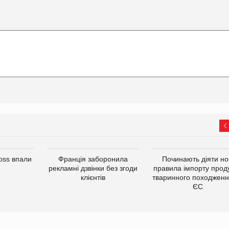
oss впали
Франція заборонила
Починають діяти но
рекламні дзвінки без згоди
правила імпорту проду
клієнтів
тваринного походженн
ЄС