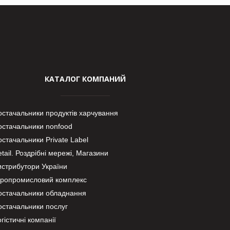
КАТАЛОГ КОМПАНИЙ
остачальники продуктів харчування
остачальники nonfood
стачальники Private Label
tail. Роздрібні мережі, Магазини
истрибутори України
гропромисловий комплекс
остачальники обладнання
остачальники послуг
гістичні компанії