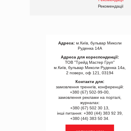
правила. Особливості.
ії
Рекомендації
Адреса:
м.Київ, бульвар Миколи
Руденка 14А
Адреса для кореспонденції:
ТОВ "Tрейд Мастер Груп"
м.Київ, бульвар Миколи Руденка 14а,
2 поверх, оф 121, 03194
Контакти для:
замовлення треннгів, конференцій:
+380 (67) 502-99-00,
замовлення реклами на порталі,
журналах:
+380 (67) 502 30 13,
інші питання: +380 (44) 383 92 39,
+380 (44) 383 50 34.