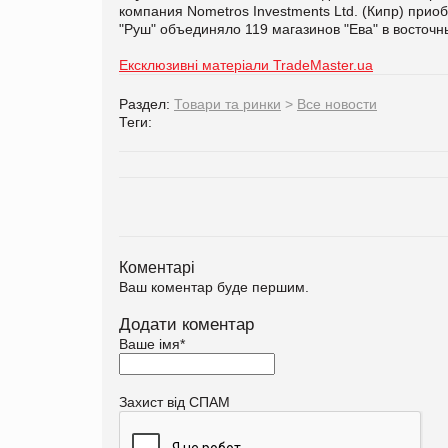
компания Nometros Investments Ltd. (Кипр) при
"Руш" объединяло 119 магазинов "Ева" в восточ
Ексклюзивні матеріали TradeMaster.ua
Раздел:
Товари та ринки
>
Все новости
Теги:
Коментарі
Ваш коментар буде першим.
Додати коментар
Ваше імя
*
Захист від СПАМ