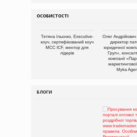
ОСОБИСТОСТІ
арас Ігорович,
Тетяна Ільєнко, Executive-
Олег Андрійович
иробництва ТОВ
коуч, сертифікований коуч
директор пат
Герчак"
МСС ICF, ментор для
юридичної компа
лідерів
Груп», консал
компанії «Пар
маркетингової
Myka Agen
БЛОГИ
Брагина Людмила
Просування компанії на
порталі оптової та
роздрібної торгівлі
www.trademaster.ua.