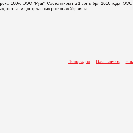
обрела 100% ООО "Руш". Состоянием на 1 сентября 2010 года, ООО
ных, южных и центральных регионах Украины.
Попередня
Весь список
Нас