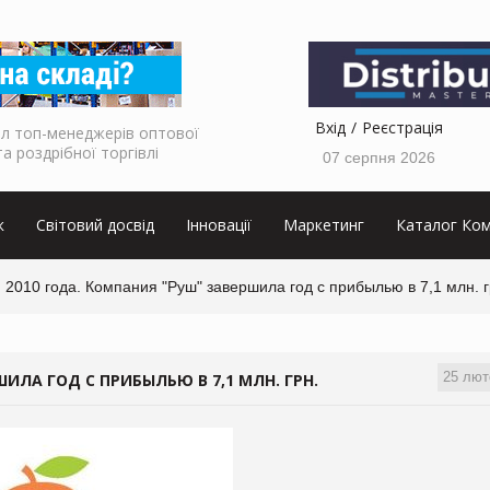
Вхід
Реєстрація
л топ-менеджерів оптової
та роздрібної торгівлі
07 серпня 2026
к
Світовий досвід
Інновації
Маркетинг
Каталог Ком
 2010 года. Компания "Руш" завершила год с прибылью в 7,1 млн. г
25 лют
ИЛА ГОД С ПРИБЫЛЬЮ В 7,1 МЛН. ГРН.