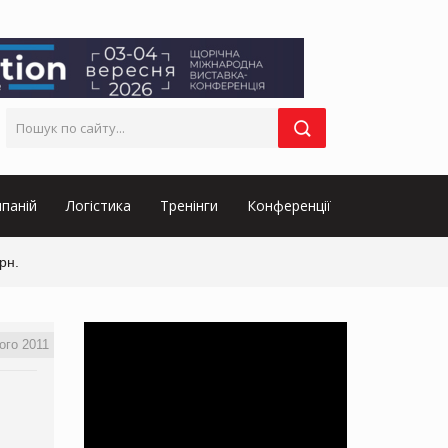
паній
Логістика
Тренінги
Конференції
рн.
ого 2011