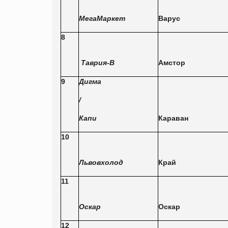
Мега
М
аркет
Варус
8
Таврия-В
Амстор
9
Дигма
/
Капи
Караван
10
Львовхолод
Край
11
Оскар
Оскар
12