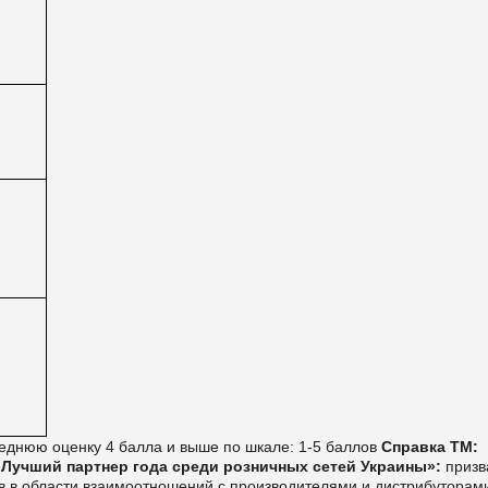
реднюю оценку 4 балла и выше по шкале: 1-5 баллов
Справка ТМ:
: Лучший партнер года среди розничных сетей Украины»:
призв
 в области взаимоотношений с производителями и дистрибуторам