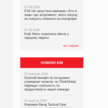
07.08.2026
07.08.2026
06.08.2026
EVA.UA запустила кампанію «Хто б
EVA.UA запустила кампанію «Хто б
Починають діяти нові правила
знав» про асортимент, якого покупці
знав» про асортимент, якого покупці
імпорту продукції тваринного
не очікують побачити на платформі
не очікують побачити на платформі
походження до ЄС
07.08.2026
07.08.2026
Kraft Heinz скоротила збиток у
Kraft Heinz скоротила збиток у
першому півріччі
першому півріччі
всі новини
НОВИНИ B2B
03 березня 2026
Освітній бенефіт як інструмент
утримання талантів: як ThinkGlobal
підвищує лояльність та
продуктивність вашої команди
31 жовтня 2024
Компанія Rarog Tactical Gear