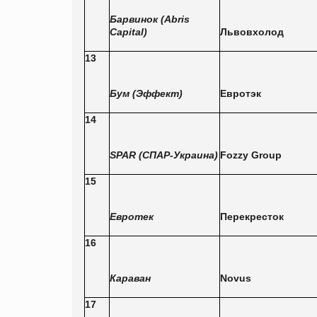
Барвино
к
(Abris
Capital)
Львовхолод
13
Бум (Эффект)
Евротэк
14
SPAR (СПАР-Украин
а
)
Fozzy Group
15
Евротек
Перекресток
16
Караван
Novus
17