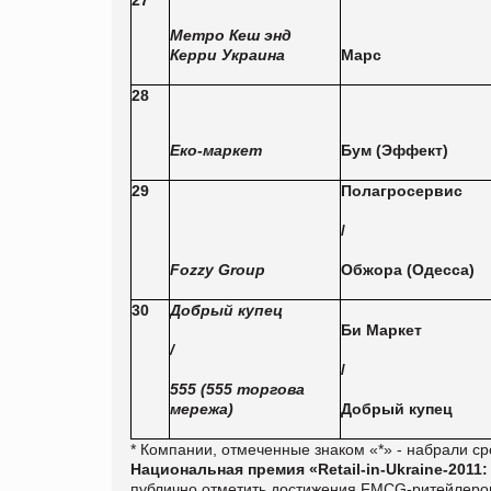
Метро Кеш энд
Керри Украина
Марс
28
Еко-маркет
Бум (Эффект)
29
Полагросервис
/
Fozzy Group
Обжора (Одесса)
30
Добрый купец
Би Маркет
/
/
555 (555 торгова
мережа)
Добрый купец
* Компании, отмеченные знаком «*» - набрали с
Национальная премия «Retail-in-Ukraine-2011
публично отметить достижения FMCG-ритейлеров