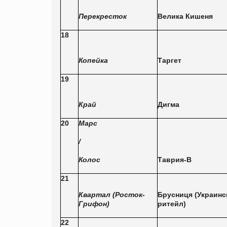
Перекресток
Велика Кишеня
18
Копейка
Таргет
19
Край
Дигма
20
Марс
/
Колос
Таврия-В
21
Квартал (Росток-
Брусниця (Украинс
Грифон)
ритейл)
22