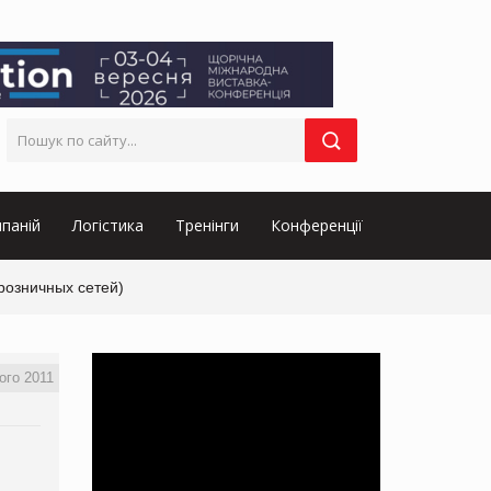
паній
Логістика
Тренінги
Конференції
розничных сетей)
ого 2011