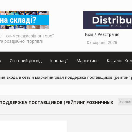
Вхід
Реєстрація
л топ-менеджерів оптової
та роздрібної торгівлі
07 серпня 2026
к
Світовий досвід
Інновації
Маркетинг
Каталог Ком
ия входа в сеть и маркетинговая поддержка поставщиков (рейтинг 
25 лют
Я ПОДДЕРЖКА ПОСТАВЩИКОВ (РЕЙТИНГ РОЗНИЧНЫХ