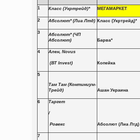
1
Класс (Укртрейд)
*
МЕГАМАРКЕТ
2
Абсолют
*
(Л
иа
Л
тд
)
Класс (Укртрейд)
*
3
Абсолют
*
(ЧП
Абсолют)
Барва
*
4
Ален,
Novus
(ВТ Invest)
Копейка
5
Там Там (Континиум-
Трейд)
Ашан
Украина
6
Таргет
/
Ровекс
Абсолют (Лиа Лтд)
7