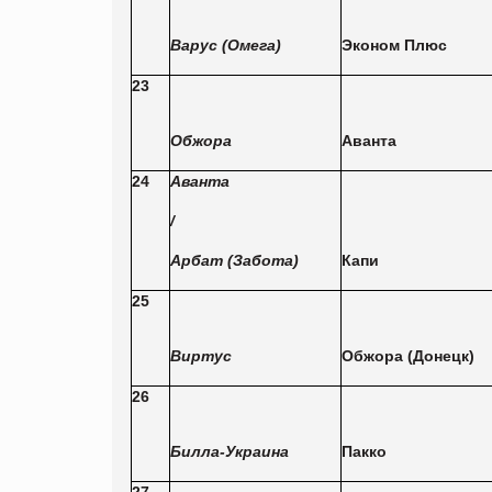
Варус (Омега)
Эконом Плюс
23
Обжора
Аванта
24
Аванта
/
Арбат (Забота)
Капи
25
Виртус
Обжора (Донецк)
26
Билла-Украина
Пакко
27