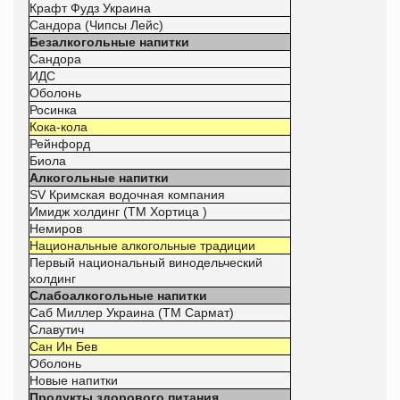
Крафт Фудз Украина
Сандора (Чипсы Лейс)
Безалкогольные напитки
Сандора
ИДС
Оболонь
Росинка
Кока-кола
Рейнфорд
Биола
Алкогольные напитки
SV Кримская водочная компания
Имидж холдинг (ТМ Хортица )
Немиров
Национальные алкогольные традиции
Первый национальный винодельческий
холдинг
Слабоалкогольные напитки
Саб Миллер Украина (ТМ Сармат)
Славутич
Сан Ин Бев
Оболонь
Новые напитки
Продукты здорового питания