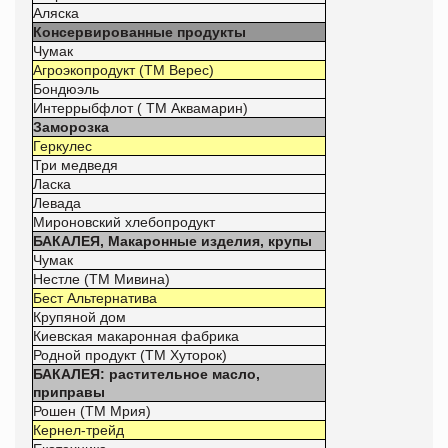
Аляска
Консервированные продукты
Чумак
Агроэкопродукт (ТМ Верес)
Бондюэль
Интеррыбфлот ( ТМ Аквамарин)
Заморозка
Геркулес
Три медведя
Ласка
Левада
Мироновский хлебопродукт
БАКАЛЕЯ, Макаронные изделия, крупы
Чумак
Нестле (ТМ Мивина)
Бест Альтернатива
Крупяной дом
Киевская макаронная фабрика
Родной продукт (ТМ Хуторок)
БАКАЛЕЯ: растительное масло,
приправы
Рошен (ТМ Мрия)
Кернел-трейд