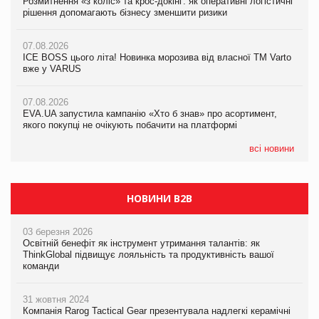
Розмитнення «з коліс» та крос-докінг: як оперативні логістичні
Розмитнення «з коліс» та крос-докінг: як оперативні логістичні
Kraft Heinz скоротила збиток у першому півріччі
рішення допомагають бізнесу зменшити ризики
рішення допомагають бізнесу зменшити ризики
07.08.2026
07.08.2026
07.08.2026
Продажі Hugo Boss впали на 9%
ICE BOSS цього літа! Новинка морозива від власної ТМ Varto
ICE BOSS цього літа! Новинка морозива від власної ТМ Varto
вже у VARUS
вже у VARUS
07.08.2026
Франція заборонила рекламні дзвінки без згоди клієнтів
07.08.2026
07.08.2026
EVA.UA запустила кампанію «Хто б знав» про асортимент,
EVA.UA запустила кампанію «Хто б знав» про асортимент,
якого покупці не очікують побачити на платформі
якого покупці не очікують побачити на платформі
всі новини
НОВИНИ B2B
03 березня 2026
Освітній бенефіт як інструмент утримання талантів: як
ThinkGlobal підвищує лояльність та продуктивність вашої
команди
31 жовтня 2024
Компанія Rarog Tactical Gear презентувала надлегкі керамічні