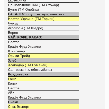
Екотехника
Приколотнянський (ТМ Стожар)
Бунге (ТМ Олейна)
БАКАЛЕЯ: соус, кетчуп, майонез
Нестле Украина (ТМ Торчин)
Чумак
Агрокосм (ТМ Щедро)
Верес
ЧАЙ, КОФЕ, КАКАО:
Нестле
Крафт Фудз Украина
Юнилевер
Орими-Трейд
Хлеб
Хлабодар (ТМ Румянец)
Салтовский хлебокомбинат
Кондитерка
Рошен
Конти
Нестле
АВК
Крафт Фудз Украина
Снеки
Снэк Экспорт