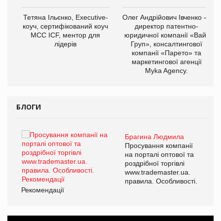
,
Тетяна Ільєнко, Executive-
Олег Андрійович Івченко —
ОВ
коуч, сертифікований коуч
директор патентно-
МСС ICF, ментор для
юридичної компанії «Вайз
лідерів
Груп», консалтингової
компанії «Парето» та
маркетингової агенції
Myka Agency.
БЛОГИ
Брагина Людмила
ї
Просування компанії
а
на порталі оптової та
роздрібної торгівлі
www.trademaster.ua.
і.
правила. Особливості.
Рекомендації
Ре