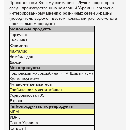
Представляем Вашему вниманию - Лучших партнеров
среди производственных компаний Украины, согласно
интегрированному мнению розничных сетей Украины
(победитель выделен цветом, компании расположены в
произвольном порядке):
Молочные продукты
Геркулес
Галичина
Юнимилк
Лакталис
Вимбильдан
Данон
Мясопродукты
Горловский мясокомбинат (ТМ Щирый кум)
Кременчугмясо
Луганские деликатесы
Глобинський мясокомбинат
Укрпромпостач 95
Ятрань
Рыбопродукты, морепродукты
МГМ
УВРК
Санта Украина
Катран-Т