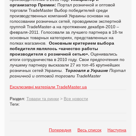
организатор Премии:
Портал розничной и оптовой
торговли
TradeMaster
Выбор победителей среди
производственных компаний Украины основан на
голосовании розничных сетей, проводимом экспертной
группой TradeMaster-а на протяжение декабря-2010 –
февраля-2011. Голосовали за лучшего партнера в 18-ти
основных товарных категориях, представленных на
полках магазинов.
Основным критерием выбора
победителя являлось «качество работы
производителя с розничной сетью».
Оценивались
итоги сотрудничества в 2010 году. Свои предпочтения по
лучшему партнеру высказали 27 из топ-45 крупнейших
розничных сетей Украины.
Торговля в Украине
Портал
розничной и оптовой торговли TradeMaster
Ексклюзивні матеріали TradeMaster.ua
Раздел:
Товари та ринки
>
Все новости
Теги:
Попередня
Весь список
Наступна