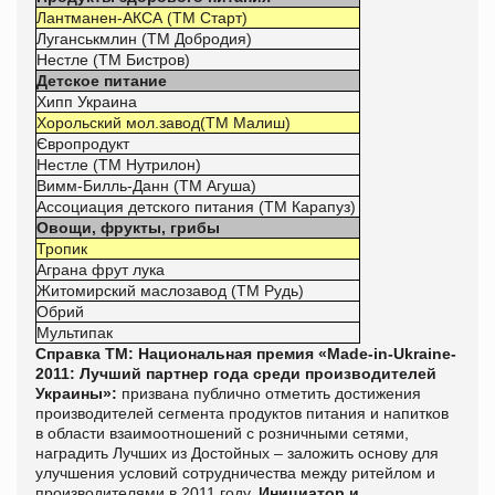
Лантманен-АКСА (ТМ Старт)
Луганськмлин (ТМ Добродия)
Нестле (ТМ Бистров)
Детское питание
Хипп Украина
Хорольский мол.завод(ТМ Малиш)
Європродукт
Нестле (ТМ Нутрилон)
Вимм-Билль-Данн (ТМ Агуша)
Ассоциация детского питания (ТМ Карапуз)
Овощи, фрукты, грибы
Тропик
Аграна фрут лука
Житомирский маслозавод (ТМ Рудь)
Обрий
Мультипак
Справка ТМ:
Национальная премия «Made-in-Ukraine-
2011: Лучший партнер года среди производителей
Украины»:
призвана публично отметить достижения
производителей сегмента продуктов питания и напитков
в области взаимоотношений с розничными сетями,
наградить Лучших из Достойных – заложить основу для
улучшения условий сотрудничества между ритейлом и
производителями в 2011 году.
Инициатор и