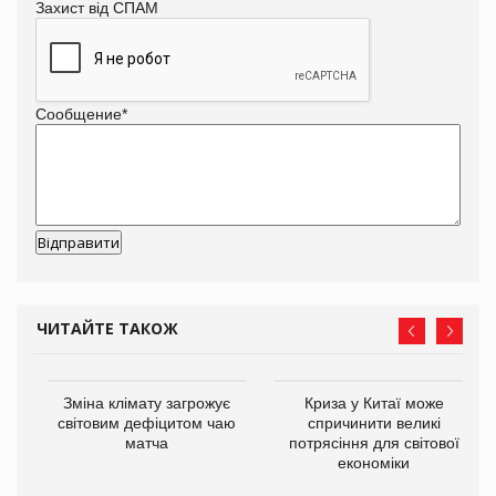
Захист від СПАМ
Сообщение
*
ЧИТАЙТЕ ТАКОЖ
Зміна клімату загрожує
Криза у Китаї може
ne
світовим дефіцитом чаю
спричинити великі
матча
потрясіння для світової
економіки