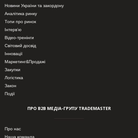
Новини України та закордону
Аналітика ринку
Топи про ринок
Інтерв’ю
Відео-тренінги
Світовий досвід
Інновації
Маркетинг&Продажі
Закупки
Логістика
Закон
Події
ПРО В2В МЕДІА-ГРУПУ TRADEMASTER
Про нас
Наша команда