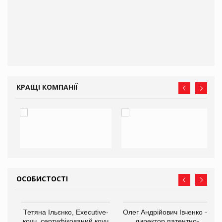
КРАЩІ КОМПАНІЇ
ОСОБИСТОСТІ
,
Тетяна Ільєнко, Executive-
Олег Андрійович Івченко —
ОВ
коуч, сертифікований коуч
директор патентно-