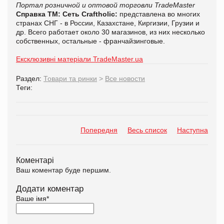
Портал розничной и оптовой торговли TradeMaster
Справка ТМ:
Сеть Craftholic:
представлена во многих
странах СНГ - в России, Казахстане, Киргизии, Грузии и
др. Всего работает около 30 магазинов, из них несколько
собственных, остальные - франчайзинговые.
Ексклюзивні матеріали TradeMaster.ua
Раздел:
Товари та ринки
>
Все новости
Теги:
Попередня
Весь список
Наступна
Коментарі
Ваш коментар буде першим.
Додати коментар
Ваше імя
*