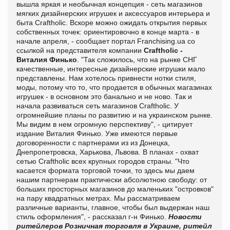
вышла яркая и необычная концепция - сеть магазинов
мягких дизайнерских игрушек и аксессуаров интерьера и
быта Craftholic. Вскоре можно ожидать открытия первых
собственных точек: ориентировочно в конце марта - в
начале апреля, - сообщает портал Franchising.ua со
ссылкой на представителя компании
Craftholic -
Виталия Финько
. "Так сложилось, что на рынке СНГ
качественные, интересные дизайнерские игрушки мало
представлены. Нам хотелось привнести нотки стиля,
моды, потому что то, что продается в обычных магазинах
игрушек - в основном это банально и не ново. Так и
начала развиваться сеть магазинов Craftholic. У
огромнейшие планы по развитию и на украинском рынке.
Мы видим в нем огромную перспективу", - цитирует
издание Виталия Финько. Уже имеются первые
договоренности с партнерами из из Донецка,
Днепропетровска, Харькова, Львова. В планах - охват
сетью Craftholic всех крупных городов страны. "Что
касается формата торговой точки, то здесь мы даем
нашим партнерам практически абсолютною свободу: от
больших просторных магазинов до маленьких "островков"
на пару квадратных метрах. Мы рассматриваем
различные варианты, главное, чтобы был выдержан наш
стиль оформления", - рассказал г-н Финько.
Новости
ритейлеров
Розничная торговля в Украине, ритейл