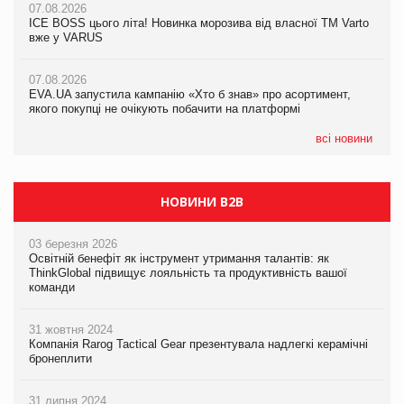
07.08.2026
07.08.2026
Продажі Hugo Boss впали на 9%
ICE BOSS цього літа! Новинка морозива від власної ТМ Varto
ICE BOSS цього літа! Новинка морозива від власної ТМ Varto
вже у VARUS
вже у VARUS
07.08.2026
Франція заборонила рекламні дзвінки без згоди клієнтів
07.08.2026
07.08.2026
EVA.UA запустила кампанію «Хто б знав» про асортимент,
EVA.UA запустила кампанію «Хто б знав» про асортимент,
якого покупці не очікують побачити на платформі
якого покупці не очікують побачити на платформі
всі новини
НОВИНИ B2B
03 березня 2026
Освітній бенефіт як інструмент утримання талантів: як
ThinkGlobal підвищує лояльність та продуктивність вашої
команди
31 жовтня 2024
Компанія Rarog Tactical Gear презентувала надлегкі керамічні
бронеплити
31 липня 2024