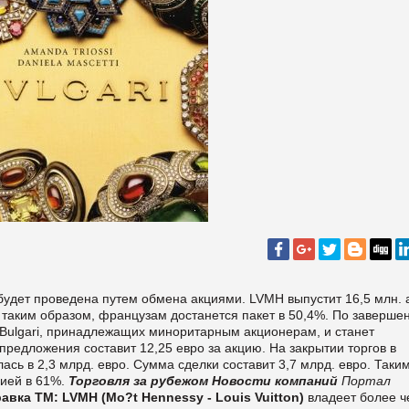
будет проведена путем обмена акциями. LVMH выпустит 16,5 млн. 
., таким образом, французам достанется пакет в 50,4%. По заверше
 Bulgari, принадлежащих миноритарным акционерам, и станет
редложения составит 12,25 евро за акцию. На закрытии торгов в
лась в 2,3 млрд. евро. Сумма сделки составит 3,7 млрд. евро. Таки
мией в 61%.
Торговля за рубежом
Новости компаний
Портал
авка ТМ:
LVMH (Mo?t Hennessy - Louis Vuitton)
владеет более ч