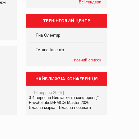
ежі
Файно маркет Директор
компанії «УкраМарин»
Всі тендери
департаменту з
виробництва
ТРЕНІНГОВИЙ ЦЕНТР
Яна Олентир
Тетяна Ільєнко
повний список
НАЙБЛИЖЧА КОНФЕРЕНЦІЯ
18 червня 2026 |
3-4 вересня Виставки та конференції
PrivateLabel&FMCG Master-2026:
Власна марка - Власна перевага