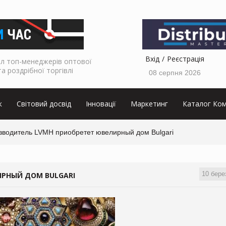
Вхід
Реєстрація
л топ-менеджерів оптової
та роздрібної торгівлі
08 серпня 2026
к
Світовий досвід
Інновації
Маркетинг
Каталог Ком
зводитель LVMH приобретет ювелирный дом Bulgari
10 бере
РНЫЙ ДОМ BULGARI