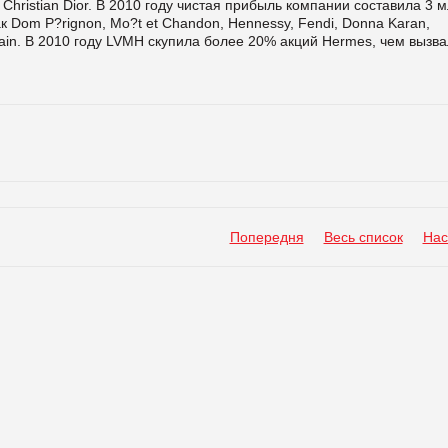
ristian Dior. В 2010 году чистая прибыль компании составила 3 
ак Dom P?rignon, Mo?t et Chandon, Hennessy, Fendi, Donna Karan,
erlain. В 2010 году LVMH скупила более 20% акций Hermes, чем вызв
Попередня
Весь список
Нас