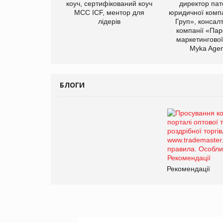
коуч, сертифікований коуч
директор пат
МСС ICF, ментор для
юридичної компа
лідерів
Груп», консал
компанії «Пар
маркетингової
Myka Agen
БЛОГИ
Рекомендації