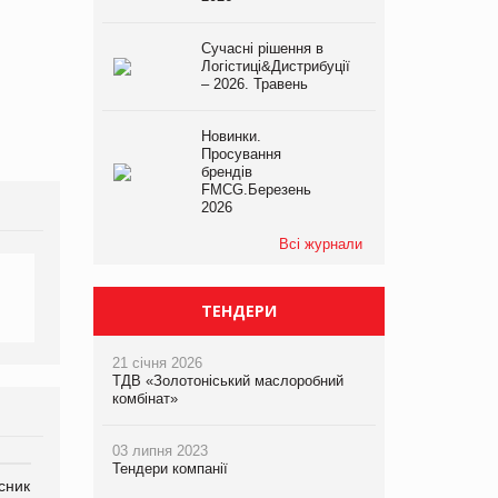
Сучасні рішення в
Логістиці&Дистрибуції
– 2026. Травень
Новинки.
Просування
брендів
FMCG.Березень
2026
Всі журнали
ТЕНДЕРИ
21 січня 2026
ТДВ «Золотоніський маслоробний
комбінат»
03 липня 2023
Тендери компанії
сник
Олексій Логачов-Михайлов
Яна Сараніна, директор