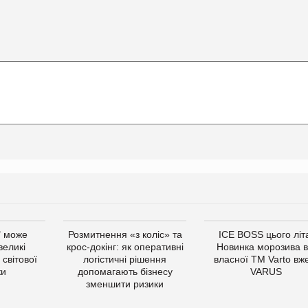
ї може
Розмитнення «з коліс» та
ICE BOSS цього літ
великі
крос-докінг: як оперативні
Новинка морозива в
світової
логістичні рішення
власної ТМ Varto вж
ки
допомагають бізнесу
VARUS
зменшити ризики