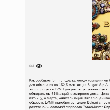
641
Как сообщает
bfm.ru, сделка между компаниями 
для обмена их на 152,5 млн. акций Bulgari S.p.A
этого процесса LVMH докупит еще ценных бумаг
обладателем 61% акций ювелирного дома. Цена п
пятницу, 4 марта, капитализация Bulgari оценива
образом, LVMH приобретает акции Bulgari с пре
розничной и оптовой торговли TradeMaster
Спр