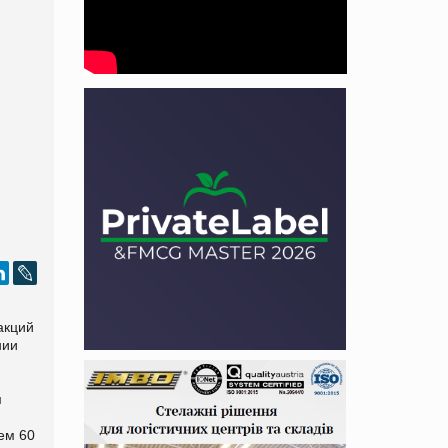
акций
нии
м
ем 60