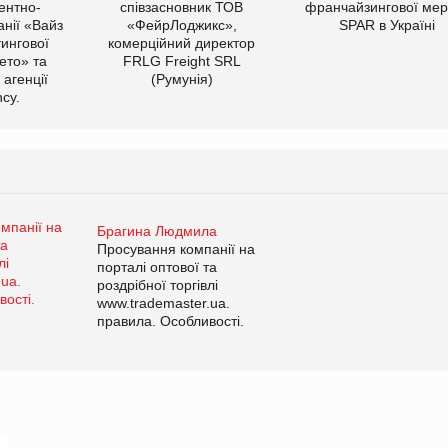
ентно-
співзасновник ТОВ
франчайзингової мер
нії «Вайз
«ФейрЛоджикс»,
SPAR в Україні
тингової
комерційний директор
ето» та
FRLG Freight SRL
 агенції
(Румунія)
cy.
Брагина Людмила
Просування компанії на
порталі оптової та
роздрібної торгівлі
www.trademaster.ua.
правила. Особливості.