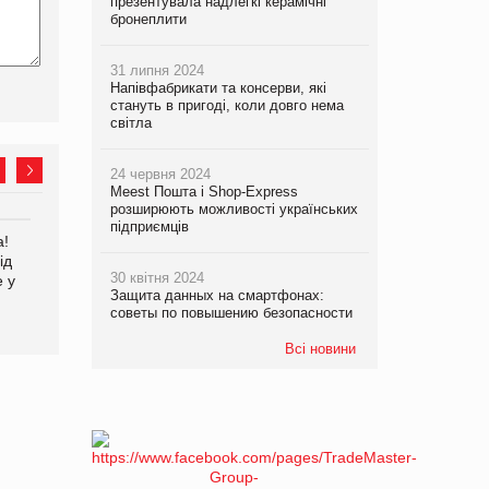
презентувала надлегкі керамічні
бронеплити
31 липня 2024
Напівфабрикати та консерви, які
стануть в пригоді, коли довго нема
світла
24 червня 2024
Meest Пошта і Shop-Express
розширюють можливості українських
підприємців
а!
EVA.UA запустила
Kraft Heinz скоротила
ід
кампанію «Хто б знав» про
збиток у першому півріччі
30 квітня 2024
е у
асортимент, якого покупці
Защита данных на смартфонах:
не очікують побачити на
советы по повышению безопасности
платформі
Всі новини