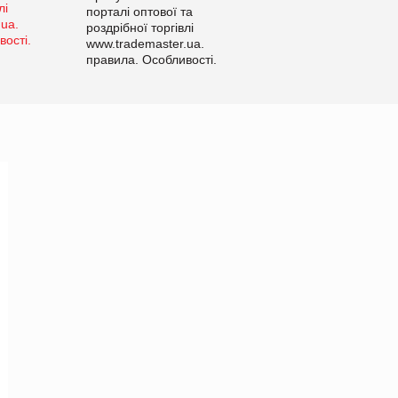
порталі оптової та
роздрібної торгівлі
www.trademaster.ua.
правила. Особливості.
Рекомендації