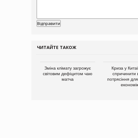
ЧИТАЙТЕ ТАКОЖ
ує виробника
Зміна клімату загрожує
Криза у Кита
добавок Thorne
світовим дефіцитом чаю
спричинити 
матча
потрясіння для 
економі