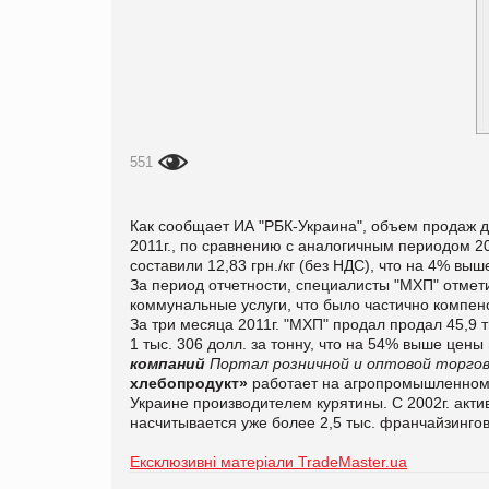
551
Как сообщает ИА "РБК-Украина", объем продаж д
2011г., по сравнению с аналогичным периодом 201
составили 12,83 грн./кг (без НДС), что на 4% выше
За период отчетности, специалисты "МХП" отмети
коммунальные услуги, что было частично компен
За три месяца 2011г. "МХП" продал продал 45,9 
1 тыс. 306 долл. за тонну, что на 54% выше цены
компаний
Портал розничной и оптовой торгов
хлебопродукт»
работает на агропромышленном 
Украине производителем курятины. С 2002г. акти
насчитывается уже более 2,5 тыс. франчайзинго
Ексклюзивні матеріали TradeMaster.ua