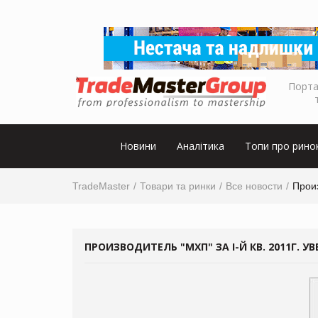
Порта
Новини
Аналітика
Топи про рино
TradeMaster
Товари та ринки
Все новости
Произ
ПРОИЗВОДИТЕЛЬ "МХП" ЗА I-Й КВ. 2011Г