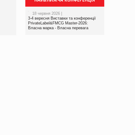
порталі оптової та
роздрібної торгівлі
18 червня 2026 |
www.trademaster.ua.
3-4 вересня Виставки та конференції
правила. Особливості.
PrivateLabel&FMCG Master-2026:
Власна марка - Власна перевага