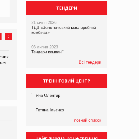
ТЕНДЕРИ
21 січня 2026
ТДВ «Золотоніський маслоробний
комбінат»
03 липня 2023
Тендери компанії
сник
Олексій Логачов-Михайлов
Яна Сараніна, директор
ежі
Файно маркет Директор
Всі тендери
компанії «УкраМарин»
департаменту з
виробництва
ТРЕНІНГОВИЙ ЦЕНТР
Яна Олентир
Тетяна Ільєнко
повний список
Брагина Людмила
Просування компанії на
НАЙБЛИЖЧА КОНФЕРЕНЦІЯ