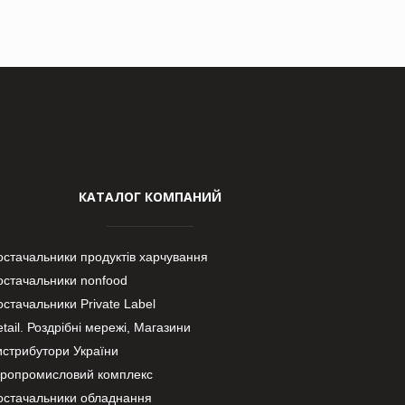
КАТАЛОГ КОМПАНИЙ
остачальники продуктів харчування
остачальники nonfood
стачальники Private Label
tail. Роздрібні мережі, Магазини
истрибутори України
гропромисловий комплекс
остачальники обладнання