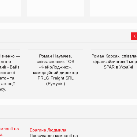
 Івченко —
Роман Наумчев,
Роман Корсак, співвла
ентно-
співзасновник ТОВ
франчайзингової мер
нії «Вайз
«ФейрЛоджикс»,
SPAR в Україні
тингової
комерційний директор
ето» та
FRLG Freight SRL
 агенції
(Румунія)
cy.
Брагина Людмила
Просування компанії на