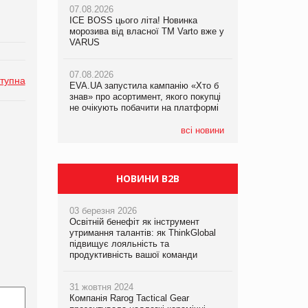
07.08.2026
07.08.2026
ICE BOSS цього літа! Новинка
ICE BOSS цього літа! Новинка
07.08.2026
морозива від власної ТМ Varto вже у
морозива від власної ТМ Varto вже у
Франція заборонила рекламні дзвінки
VARUS
VARUS
без згоди клієнтів
07.08.2026
07.08.2026
тупна
EVA.UA запустила кампанію «Хто б
EVA.UA запустила кампанію «Хто б
знав» про асортимент, якого покупці
знав» про асортимент, якого покупці
не очікують побачити на платформі
не очікують побачити на платформі
всі новини
НОВИНИ B2B
03 березня 2026
Освітній бенефіт як інструмент
утримання талантів: як ThinkGlobal
підвищує лояльність та
продуктивність вашої команди
31 жовтня 2024
Компанія Rarog Tactical Gear