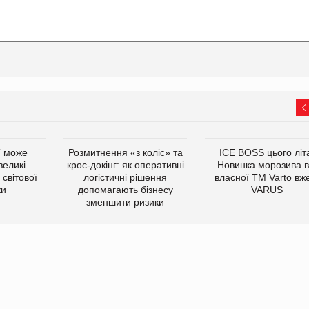
ї може
Розмитнення «з коліс» та
ICE BOSS цього літ
великі
крос-докінг: як оперативні
Новинка морозива в
світової
логістичні рішення
власної ТМ Varto вж
ки
допомагають бізнесу
VARUS
зменшити ризики