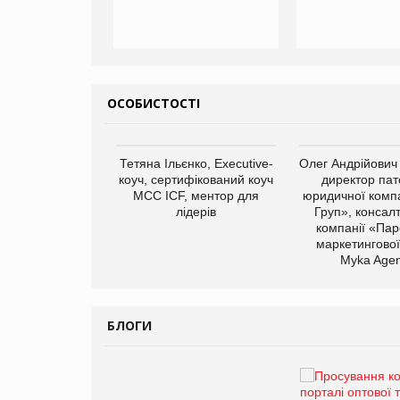
ОСОБИСТОСТІ
арас Ігорович,
Тетяна Ільєнко, Executive-
Олег Андрійович
иробництва ТОВ
коуч, сертифікований коуч
директор пат
Герчак"
МСС ICF, ментор для
юридичної компа
лідерів
Груп», консал
компанії «Пар
маркетингової
Myka Agen
БЛОГИ
Брагина Людмила
Просування компанії на