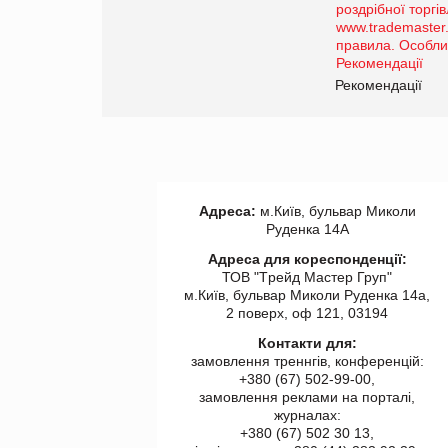
порталі оптової та
роздрібної торгівлі
www.trademaster.ua.
правила. Особливості.
ії
Рекомендації
Адреса:
м.Київ, бульвар Миколи
Руденка 14А
Адреса для кореспонденції:
ТОВ "Tрейд Мастер Груп"
м.Київ, бульвар Миколи Руденка 14а,
2 поверх, оф 121, 03194
Контакти для:
замовлення треннгів, конференцій:
+380 (67) 502-99-00,
замовлення реклами на порталі,
журналах:
+380 (67) 502 30 13,