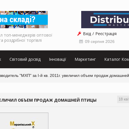
Вхід
Реєстрація
л топ-менеджерів оптової
та роздрібної торгівлі
09 серпня 2026
к
Світовий досвід
Інновації
Маркетинг
Каталог Ком
водитель "МХП" за I-й кв. 2011г. увеличил объем продаж домашне
18 кві
. УВЕЛИЧИЛ ОБЪЕМ ПРОДАЖ ДОМАШНЕЙ ПТИЦЫ