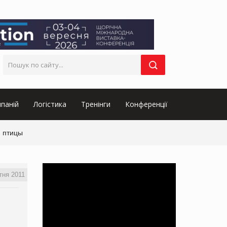
паній
Логістика
Тренінги
Конференції
й птицы
тня 2011