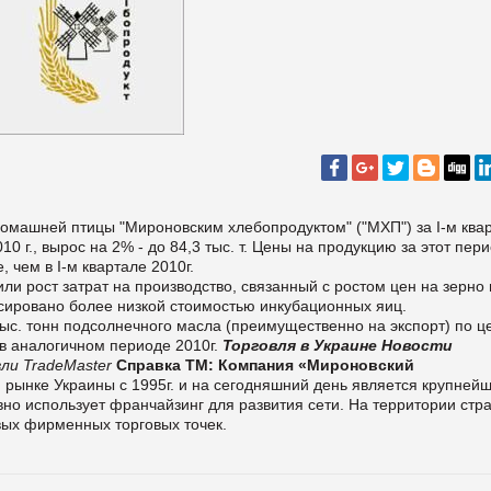
омашней птицы "Мироновским хлебопродуктом" ("МХП") за I-м ква
0 г., вырос на 2% - до 84,3 тыс. т. Цены на продукцию за этот пер
, чем в І-м квартале 2010г.
ли рост затрат на производство, связанный с ростом цен на зерно 
сировано более низкой стоимостью инкубационных яиц.
тыс. тонн подсолнечного масла (преимущественно на экспорт) по ц
 в аналогичном периоде 2010г.
Торговля в Украине
Новости
ли TradeMaster
Справка ТМ:
Компания «Мироновский
рынке Украины с 1995г. и на сегодняшний день является крупней
вно использует франчайзинг для развития сети. На территории стр
вых фирменных торговых точек.