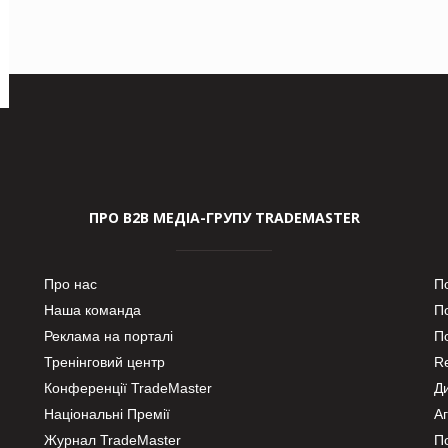
ПРО В2В МЕДІА-ГРУПУ TRADEMASTER
Про нас
П
Наша команда
П
Реклама на порталі
По
Тренінговий центр
Re
Конференції TradeMaster
Д
Національні Премії
А
Журнал TradeMaster
П