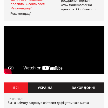
роздрібної торгівлі
www.trademaster.ua.
і.
правила. Особливості.
Рекомендації
Ре
ВСІ
УКРАЇНА
ЗАКОРДОННІ
07.08.2026
07.08.2026
07.08.2026
Зміна клімату загрожує світовим дефіцитом чаю матча
Зміна клімату загрожує світовим дефіцитом чаю матча
Зміна клімату загрожує світовим дефіцитом чаю матча