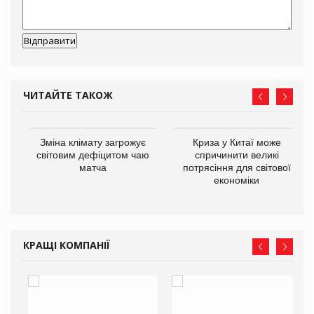
ЧИТАЙТЕ ТАКОЖ
Зміна клімату загрожує
Криза у Китаї може
ne
світовим дефіцитом чаю
спричинити великі
матча
потрясіння для світової
економіки
КРАЩІ КОМПАНІЇ