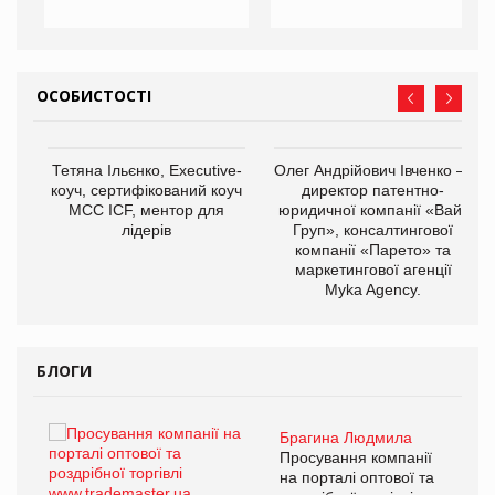
ОСОБИСТОСТІ
,
Тетяна Ільєнко, Executive-
Олег Андрійович Івченко —
ОВ
коуч, сертифікований коуч
директор патентно-
МСС ICF, ментор для
юридичної компанії «Вайз
лідерів
Груп», консалтингової
компанії «Парето» та
маркетингової агенції
Myka Agency.
БЛОГИ
Брагина Людмила
ї
Просування компанії
а
на порталі оптової та