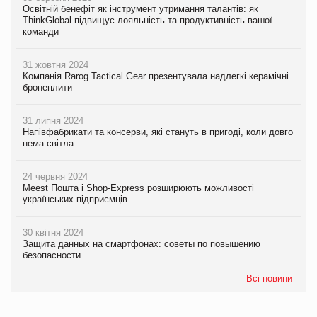
Освітній бенефіт як інструмент утримання талантів: як
ThinkGlobal підвищує лояльність та продуктивність вашої
команди
31 жовтня 2024
Компанія Rarog Tactical Gear презентувала надлегкі керамічні
бронеплити
31 липня 2024
Напівфабрикати та консерви, які стануть в пригоді, коли довго
нема світла
24 червня 2024
Meest Пошта і Shop-Express розширюють можливості
українських підприємців
30 квітня 2024
Защита данных на смартфонах: советы по повышению
безопасности
Всі новини