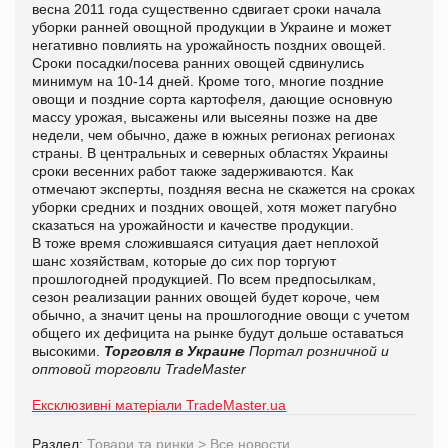
весна 2011 года существенно сдвигает сроки начала
уборки ранней овощной продукции в Украине и может
негативно повлиять на урожайность поздних овощей.
Сроки посадки/посева ранних овощей сдвинулись
минимум на 10-14 дней. Кроме того, многие поздние
овощи и поздние сорта картофеля, дающие основную
массу урожая, высажены или высеяны позже на две
недели, чем обычно, даже в южных регионах регионах
страны. В центральных и северных областях Украины
сроки весенних работ также задерживаются. Как
отмечают эксперты, поздняя весна не скажется на сроках
уборки средних и поздних овощей, хотя может пагубно
сказаться на урожайности и качестве продукции.
В тоже время сложившаяся ситуация дает неплохой
шанс хозяйствам, которые до сих пор торгуют
прошлогодней продукцией. По всем предпосылкам,
сезон реализации ранних овощей будет короче, чем
обычно, а значит цены на прошлогодние овощи с учетом
общего их дефицита на рынке будут дольше оставаться
высокими.
Торговля в Украине
Портал розничной и
оптовой торговли TradeMaster
Ексклюзивні матеріали TradeMaster.ua
Раздел:
Товари та ринки
>
Все новости