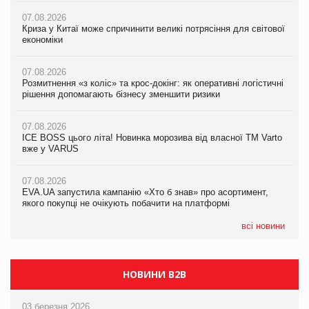
07.08.2026
07.08.2026
07.08.2026
Криза у Китаї може спричинити великі потрясіння для світової
Криза у Китаї може спричинити великі потрясіння для світової
Криза у Китаї може спричинити великі потрясіння для світової
економіки
економіки
економіки
07.08.2026
07.08.2026
07.08.2026
Розмитнення «з коліс» та крос-докінг: як оперативні логістичні
Розмитнення «з коліс» та крос-докінг: як оперативні логістичні
Kraft Heinz скоротила збиток у першому півріччі
рішення допомагають бізнесу зменшити ризики
рішення допомагають бізнесу зменшити ризики
07.08.2026
07.08.2026
07.08.2026
Продажі Hugo Boss впали на 9%
ICE BOSS цього літа! Новинка морозива від власної ТМ Varto
ICE BOSS цього літа! Новинка морозива від власної ТМ Varto
вже у VARUS
вже у VARUS
07.08.2026
Франція заборонила рекламні дзвінки без згоди клієнтів
07.08.2026
07.08.2026
EVA.UA запустила кампанію «Хто б знав» про асортимент,
EVA.UA запустила кампанію «Хто б знав» про асортимент,
якого покупці не очікують побачити на платформі
якого покупці не очікують побачити на платформі
всі новини
НОВИНИ B2B
03 березня 2026