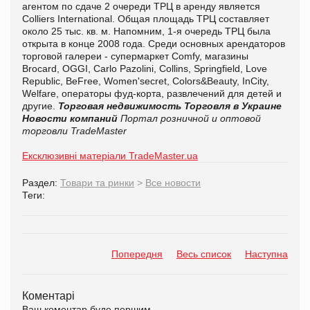
агентом по сдаче 2 очереди ТРЦ в аренду является
Collіers Іnternatіonal. Общая площадь ТРЦ составляет
около 25 тыс. кв. м. Напомним, 1-я очередь ТРЦ была
открыта в конце 2008 года. Среди основных арендаторов
торговой галереи - супермаркет Comfy, магазины
Brocard, OGGI, Carlo Pazolini, Collins, Springfield, Love
Republic, BeFree, Women'seсret, Colors&Beauty, InCity,
Welfare, операторы фуд-корта, развлечений для детей и
другие.
Торговая недвижимость
Торговля в Украине
Новости компаний
Портал розничной и оптовой
торговли TradeMaster
Ексклюзивні матеріали TradeMaster.ua
Раздел:
Товари та ринки
>
Все новости
Теги:
Попередня
Весь список
Наступна
Коментарі
Ваш коментар буде першим.