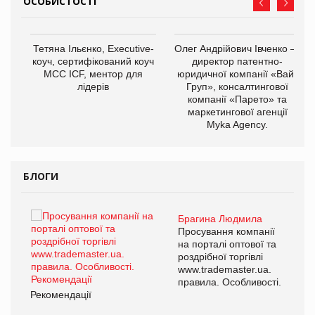
ОСОБИСТОСТІ
,
Тетяна Ільєнко, Executive-
Олег Андрійович Івченко —
ОВ
коуч, сертифікований коуч
директор патентно-
МСС ICF, ментор для
юридичної компанії «Вайз
лідерів
Груп», консалтингової
компанії «Парето» та
маркетингової агенції
Myka Agency.
БЛОГИ
Брагина Людмила
ї
Просування компанії
а
на порталі оптової та
роздрібної торгівлі
www.trademaster.ua.
і.
правила. Особливості.
Рекомендації
Ре