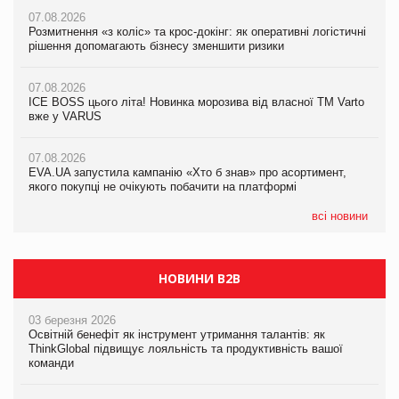
07.08.2026
07.08.2026
07.08.2026
Розмитнення «з коліс» та крос-докінг: як оперативні логістичні
Розмитнення «з коліс» та крос-докінг: як оперативні логістичні
Kraft Heinz скоротила збиток у першому півріччі
рішення допомагають бізнесу зменшити ризики
рішення допомагають бізнесу зменшити ризики
07.08.2026
07.08.2026
07.08.2026
Продажі Hugo Boss впали на 9%
ICE BOSS цього літа! Новинка морозива від власної ТМ Varto
ICE BOSS цього літа! Новинка морозива від власної ТМ Varto
вже у VARUS
вже у VARUS
07.08.2026
Франція заборонила рекламні дзвінки без згоди клієнтів
07.08.2026
07.08.2026
EVA.UA запустила кампанію «Хто б знав» про асортимент,
EVA.UA запустила кампанію «Хто б знав» про асортимент,
якого покупці не очікують побачити на платформі
якого покупці не очікують побачити на платформі
всі новини
НОВИНИ B2B
03 березня 2026
Освітній бенефіт як інструмент утримання талантів: як
ThinkGlobal підвищує лояльність та продуктивність вашої
команди