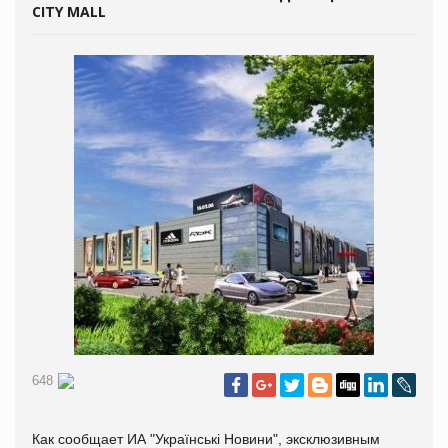
CITY MALL
648
Как сообщает ИА "Українськ
і
Новин
и
", эксклюзивным