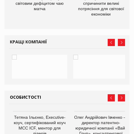
ne
світовим дефіцитом чаю
спричинити великі
матча
потрясіння для світової
економіки
КРАЩІ КОМПАНІЇ
ОСОБИСТОСТІ
Тетяна Ільєнко, Executive-
Олег Андрійович Івченко —
коуч, сертифікований коуч
директор патентно-
МСС ICF, ментор для
юридичної компанії «Вайз
лідерів
Груп», консалтингової