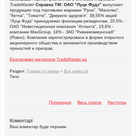
TradeMaster
Справка ТМ:
ОАО "Луцк Фудз"
выпускает
продукцию под торговыми марками "Руна", "Маселко",
"Кетча", "Томатти", "Джерело здоров'я". 38,55% акций
"Луцк Фудз" принадлежат физлицам-резидентам, 20,5% -
ОАО "Инвестиционная компания "Атланта", 19,6% -
компании MaxGroup, 16% - ЗАО "Ривнекоммунснаб"
(Ровно). Компания зарегистрирована в форме открытого
акционерного общества и занимается производством
пряностей и приправ.
Ексклюзивні матеріали TradeMaster.ua
Раздел:
Товари та ринки
>
Все новости
Теги:
Попередня
Весь список
Наступна
Коментарі
Ваш коментар буде першим.