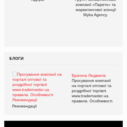
компанії «Парето» та
маркетингової агенції
,
Myka Agency.
ОВ
БЛОГИ
Брагина Людмила
ї
Просування компанії
а
на порталі оптової та
роздрібної торгівлі
www.trademaster.ua.
і.
правила. Особливості.
Рекомендації
Ре