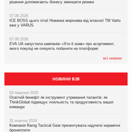
рішення допомагають бізнесу зменшити ризики
рішення допомагають бізнесу зменшити ризики
07.08.2026
07.08.2026
07.08.2026
Продажі Hugo Boss впали на 9%
ICE BOSS цього літа! Новинка морозива від власної ТМ Varto
ICE BOSS цього літа! Новинка морозива від власної ТМ Varto
вже у VARUS
вже у VARUS
07.08.2026
Франція заборонила рекламні дзвінки без згоди клієнтів
07.08.2026
07.08.2026
EVA.UA запустила кампанію «Хто б знав» про асортимент,
EVA.UA запустила кампанію «Хто б знав» про асортимент,
якого покупці не очікують побачити на платформі
якого покупці не очікують побачити на платформі
всі новини
НОВИНИ B2B
03 березня 2026
Освітній бенефіт як інструмент утримання талантів: як
ThinkGlobal підвищує лояльність та продуктивність вашої
команди
31 жовтня 2024
Компанія Rarog Tactical Gear презентувала надлегкі керамічні
бронеплити