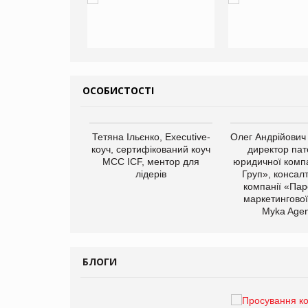
ОСОБИСТОСТІ
арас Ігорович,
Тетяна Ільєнко, Executive-
Олег Андрійович
иробництва ТОВ
коуч, сертифікований коуч
директор пат
Герчак"
МСС ICF, ментор для
юридичної компа
лідерів
Груп», консал
компанії «Пар
маркетингової
Myka Agen
БЛОГИ
Брагина Людмила