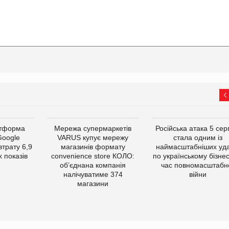
атформа
Мережа супермаркетів
Російська атака 5 се
Google
VARUS купує мережу
стала одним із
втрату 6,9
магазинів формату
наймасштабніших уда
 показів
convenience store КОЛО:
по українському бізнес
об’єднана компанія
час повномасштабн
налічуватиме 374
війни
магазини