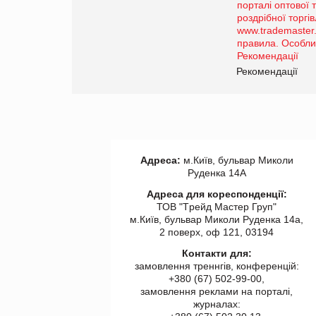
Просування компанії на
порталі оптової та
роздрібної торгівлі
www.trademaster.ua.
правила. Особливості.
ії
Рекомендації
Адреса:
м.Київ, бульвар Миколи
Руденка 14А
Адреса для кореспонденції:
ТОВ "Tрейд Мастер Груп"
м.Київ, бульвар Миколи Руденка 14а,
2 поверх, оф 121, 03194
Контакти для:
замовлення треннгів, конференцій:
+380 (67) 502-99-00,
замовлення реклами на порталі,
журналах: