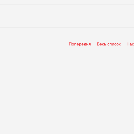
Попередня
Весь список
Нас