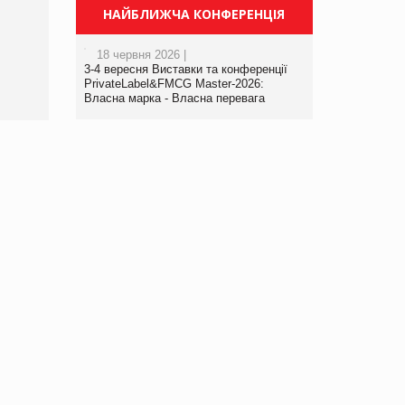
Просування компанії на
НАЙБЛИЖЧА КОНФЕРЕНЦІЯ
порталі оптової та
роздрібної торгівлі
18 червня 2026 |
www.trademaster.ua.
3-4 вересня Виставки та конференції
правила. Особливості.
PrivateLabel&FMCG Master-2026:
Власна марка - Власна перевага