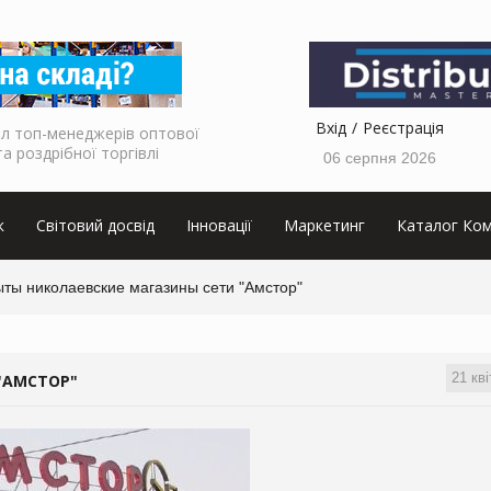
Вхід
Реєстрація
л топ-менеджерів оптової
та роздрібної торгівлі
06 серпня 2026
к
Світовий досвід
Інновації
Маркетинг
Каталог Ком
ыты николаевские магазины сети "Амстор"
21 кві
"АМСТОР"