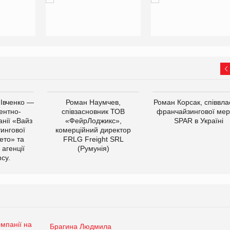
 Івченко —
Роман Наумчев,
Роман Корсак, співвла
ентно-
співзасновник ТОВ
франчайзингової мер
нії «Вайз
«ФейрЛоджикс»,
SPAR в Україні
тингової
комерційний директор
ето» та
FRLG Freight SRL
 агенції
(Румунія)
cy.
Брагина Людмила