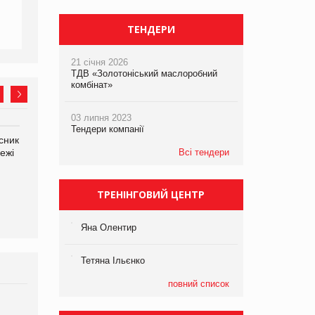
ТЕНДЕРИ
21 січня 2026
ТДВ «Золотоніський маслоробний
комбінат»
03 липня 2023
Тендери компанії
сник
Олексій Логачов-Михайлов
Яна Сараніна, директор
ежі
Файно маркет Директор
Всі тендери
компанії «УкраМарин»
департаменту з
виробництва
ТРЕНІНГОВИЙ ЦЕНТР
Яна Олентир
Тетяна Ільєнко
повний список
Брагина Людмила