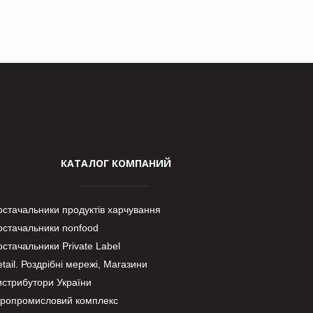
КАТАЛОГ КОМПАНИЙ
остачальники продуктів харчування
остачальники nonfood
стачальники Private Label
tail. Роздрібні мережі, Магазини
истрибутори України
гропромисловий комплекс