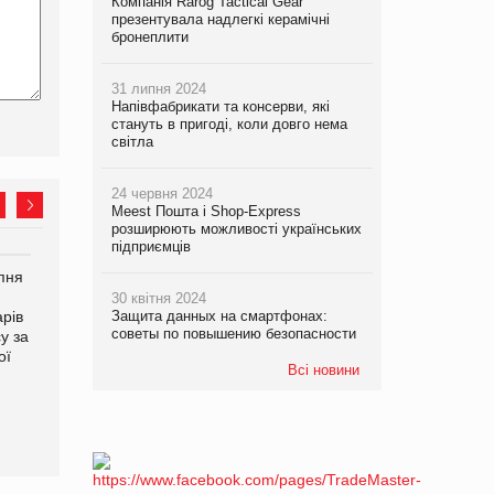
Компанія Rarog Tactical Gear
презентувала надлегкі керамічні
бронеплити
31 липня 2024
Напівфабрикати та консерви, які
стануть в пригоді, коли довго нема
світла
24 червня 2024
Meest Пошта і Shop-Express
розширюють можливості українських
підприємців
рпня
Смачне поповнення
Сергій Лісунов про
дитячого меню: у VARUS
заморожені хлібобулочні
30 квітня 2024
рів
з’явилися новинки від ТМ
Защита данных на смартфонах:
вироби на
советы по повышению безопасности
у за
ТОКЕРИ
PrivateLabel&FMCG Master
ої
2026
Всі новини