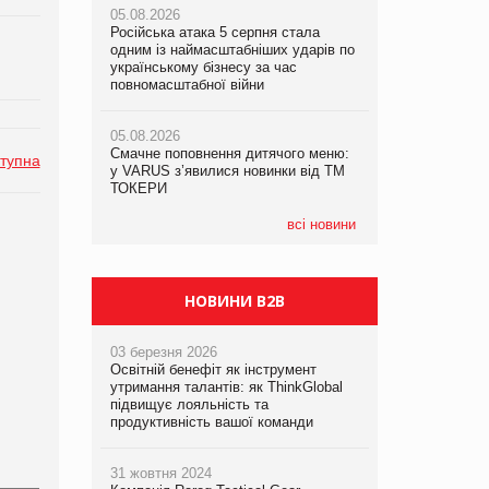
05.08.2026
05.08.2026
рекламі екологічних продуктів
Російська атака 5 серпня стала
Російська атака 5 серпня стала
одним із наймасштабніших ударів по
одним із наймасштабніших ударів по
05.08.2026
українському бізнесу за час
українському бізнесу за час
AstraZeneca обговорює найбільшу
повномасштабної війни
повномасштабної війни
угоду десятиліття
05.08.2026
05.08.2026
Смачне поповнення дитячого меню:
Смачне поповнення дитячого меню:
тупна
у VARUS з’явилися новинки від ТМ
у VARUS з’явилися новинки від ТМ
ТОКЕРИ
ТОКЕРИ
всі новини
НОВИНИ B2B
03 березня 2026
Освітній бенефіт як інструмент
утримання талантів: як ThinkGlobal
підвищує лояльність та
продуктивність вашої команди
31 жовтня 2024