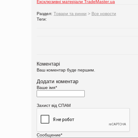
Ексклюзивні матеріали TradeMaster.ua
Раздел:
Товари та ринки
>
Все новости
Теги:
Коментарі
Ваш коментар буде першим.
Додати коментар
Ваше імя
*
Захист від СПАМ
Сообщение
*