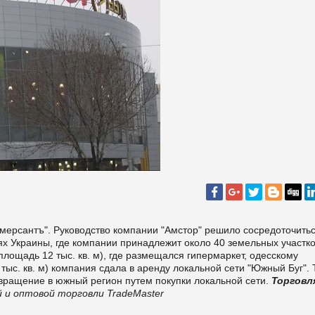
мерсантъ". Руководство компании "Амстор" решило сосредоточитьс
ях Украины, где компании принадлежит около 40 земельных участко
лощадь 12 тыс. кв. м), где размещался гипермаркет, одесскому
тыс. кв. м) компания сдала в аренду локальной сети "Южный Буг".
вращение в южный регион путем покупки локальной сети.
Торговл
 и оптовой торговли TradeMaster