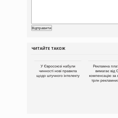
ЧИТАЙТЕ ТАКОЖ
у Зеландію
У Євросоюзі набули
Рекламна пл
22,1% світового
чинності нові правила
вимагає від 
ту молочної
щодо штучного інтелекту
компенсацію за 
одукції
трлн рекламних