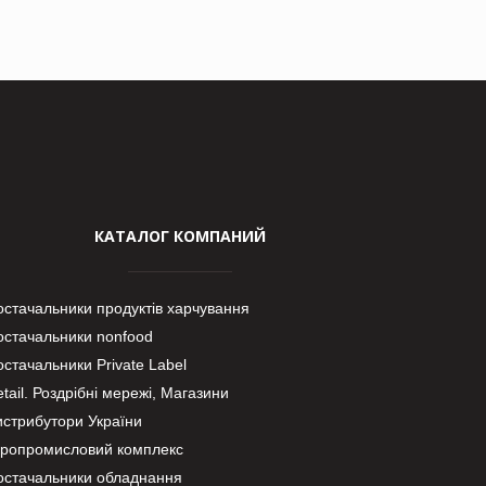
КАТАЛОГ КОМПАНИЙ
остачальники продуктів харчування
остачальники nonfood
стачальники Private Label
tail. Роздрібні мережі, Магазини
истрибутори України
гропромисловий комплекс
остачальники обладнання