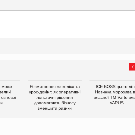
ї може
Розмитнення «з коліс» та
ICE BOSS цього літ
великі
крос-докінг: як оперативні
Новинка морозива в
світової
логістичні рішення
власної ТМ Varto вж
ки
допомагають бізнесу
VARUS
зменшити ризики