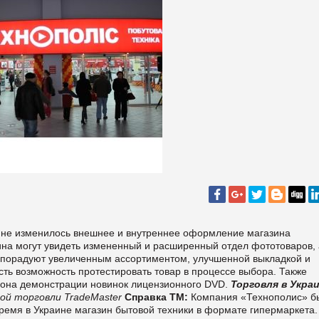
зине изменилось внешнее и внутреннее оформление магазина
ина могут увидеть измененный и расширенный отдел фототоваров, 
 порадуют увеличенным ассортиментом, улучшенной выкладкой и
сть возможность протестировать товар в процессе выбора. Также
 зона демонстрации новинок лицензионного DVD.
Торговля в Укра
ой торговли TradeMaster
Справка ТМ:
Компания «Технополис» б
время в Украине магазин бытовой техники в формате гипермаркета.