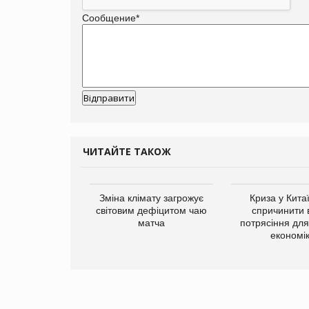
Сообщение
*
ЧИТАЙТЕ ТАКОЖ
Зміна клімату загрожує
Криза у Кита
світовим дефіцитом чаю
спричинити 
матча
потрясіння для 
економі
ує виробника
добавок Thorne