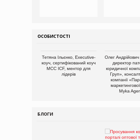
ОСОБИСТОСТІ
арас Ігорович,
Тетяна Ільєнко, Executive-
Олег Андрійович
иробництва ТОВ
коуч, сертифікований коуч
директор пат
Герчак"
МСС ICF, ментор для
юридичної компа
лідерів
Груп», консал
компанії «Пар
маркетингової
Myka Agen
БЛОГИ
Брагина Людмила
Просування компанії на