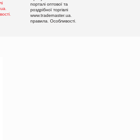
порталі оптової та
роздрібної торгівлі
www.trademaster.ua.
правила. Особливості.
Рекомендації