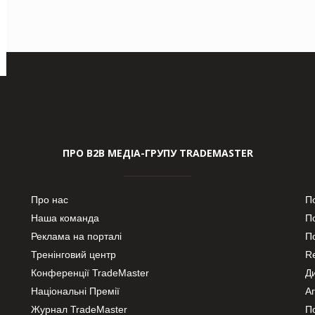
ПРО В2В МЕДІА-ГРУПУ TRADEMASTER
Про нас
П
Наша команда
П
Реклама на порталі
По
Тренінговий центр
Re
Конференції TradeMaster
Д
Національні Премії
А
Журнал TradeMaster
П