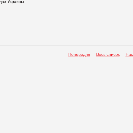
одах Украины.
Попередня
Весь список
Нас