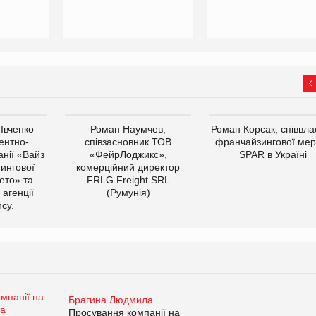
 Івченко —
Роман Наумчев,
Роман Корсак, співвла
ентно-
співзасновник ТОВ
франчайзингової мер
нії «Вайз
«ФейрЛоджикс»,
SPAR в Україні
тингової
комерційний директор
ето» та
FRLG Freight SRL
 агенції
(Румунія)
cy.
Брагина Людмила
Просування компанії на