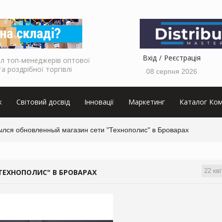
Вхід
Реєстрація
л топ-менеджерів оптової
та роздрібної торгівлі
08 серпня 2026
к
Світовий досвід
Інновації
Маркетинг
Каталог Ком
ылся обновленный магазин сети "Технополис" в Броварах
22 кві
ТЕХНОПОЛИС" В БРОВАРАХ