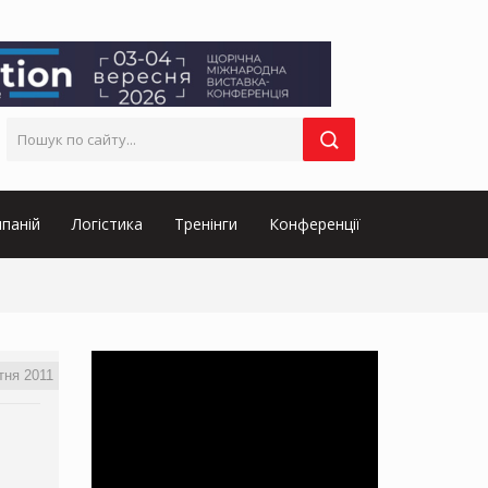
паній
Логістика
Тренінги
Конференції
тня 2011