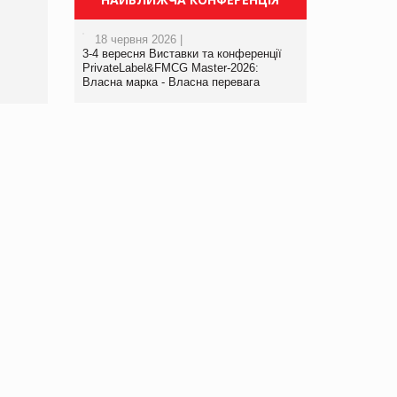
порталі оптової та
роздрібної торгівлі
18 червня 2026 |
www.trademaster.ua.
3-4 вересня Виставки та конференції
правила. Особливості.
PrivateLabel&FMCG Master-2026:
Власна марка - Власна перевага