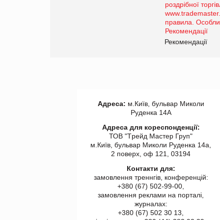
порталі оптової та
роздрібної торгівлі
www.trademaster.ua.
правила. Особливості.
ії
Рекомендації
Адреса:
м.Київ, бульвар Миколи
Руденка 14А
Адреса для кореспонденції:
ТОВ "Tрейд Мастер Груп"
м.Київ, бульвар Миколи Руденка 14а,
2 поверх, оф 121, 03194
Контакти для:
замовлення треннгів, конференцій:
+380 (67) 502-99-00,
замовлення реклами на порталі,
журналах:
+380 (67) 502 30 13,