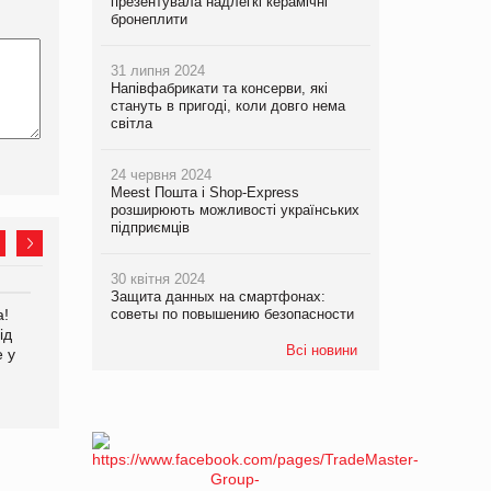
презентувала надлегкі керамічні
бронеплити
31 липня 2024
Напівфабрикати та консерви, які
стануть в пригоді, коли довго нема
світла
24 червня 2024
Meest Пошта і Shop-Express
розширюють можливості українських
підприємців
30 квітня 2024
Защита данных на смартфонах:
а!
EVA.UA запустила
советы по повышению безопасности
Kraft Heinz скоротила
ід
кампанію «Хто б знав» про
збиток у першому півріччі
Всі новини
е у
асортимент, якого покупці
не очікують побачити на
платформі