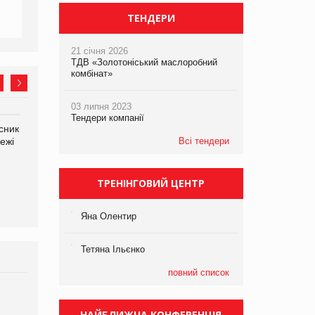
ТЕНДЕРИ
21 січня 2026
ТДВ «Золотоніський маслоробний
комбінат»
03 липня 2023
Тендери компанії
сник
Олексій Логачов-Михайлов
Яна Сараніна, директор
ежі
Файно маркет Директор
Всі тендери
компанії «УкраМарин»
департаменту з
виробництва
ТРЕНІНГОВИЙ ЦЕНТР
Яна Олентир
Тетяна Ільєнко
повний список
Брагина Людмила
Просування компанії на
НАЙБЛИЖЧА КОНФЕРЕНЦІЯ