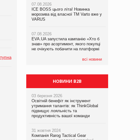
07.08.2026
07.08.2026
ICE BOSS цього літа! Новинка
ICE BOSS цього літа! Новинка
07.08.2026
морозива від власної ТМ Varto вже у
морозива від власної ТМ Varto вже у
Франція заборонила рекламні дзвінки
VARUS
VARUS
без згоди клієнтів
07.08.2026
07.08.2026
EVA.UA запустила кампанію «Хто б
EVA.UA запустила кампанію «Хто б
знав» про асортимент, якого покупці
знав» про асортимент, якого покупці
не очікують побачити на платформі
не очікують побачити на платформі
тупна
всі новини
НОВИНИ B2B
03 березня 2026
Освітній бенефіт як інструмент
утримання талантів: як ThinkGlobal
підвищує лояльність та
продуктивність вашої команди
31 жовтня 2024
Компанія Rarog Tactical Gear