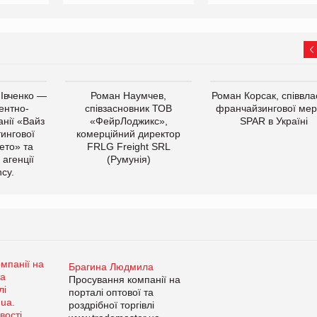
 Івченко —
Роман Наумчев,
Роман Корсак, співвла
ентно-
співзасновник ТОВ
франчайзингової мер
нії «Вайз
«ФейрЛоджикс»,
SPAR в Україні
тингової
комерційний директор
ето» та
FRLG Freight SRL
 агенції
(Румунія)
cy.
Брагина Людмила
Просування компанії на
порталі оптової та
роздрібної торгівлі