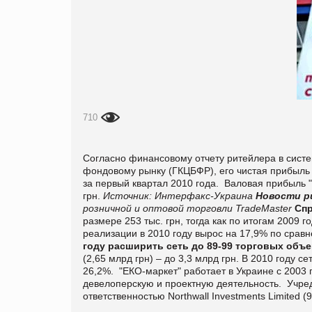
710
Согласно финансовому отчету ритейлера в сист
фондовому рынку (ГКЦБФР), его чистая прибыль з
за первый квартал 2010 года.
Валовая прибыль "
грн.
Источник:
Интерфакс-Украина
Новости р
розничной и оптовой торговли TradeMaster
Спр
размере 253 тыс. грн, тогда как по итогам 2009 г
реализации в 2010 году вырос на 17,9% по сравне
году расширить сеть до 89-99 торговых объе
(2,65 млрд грн) – до 3,3 млрд грн. В 2010 году 
26,2%.
"ЕКО-маркет" работает в Украине с 2003
девелоперскую и проектную деятельность.
Учре
ответственностью Northwall Investments Limited 