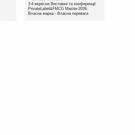
www.trademaster.ua.
3-4 вересня Виставки та конференції
правила. Особливості.
PrivateLabel&FMCG Master-2026:
Власна марка - Власна перевага