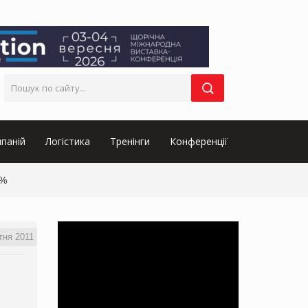
паній
Логістика
Тренінги
Конференції
7%
тня 2011