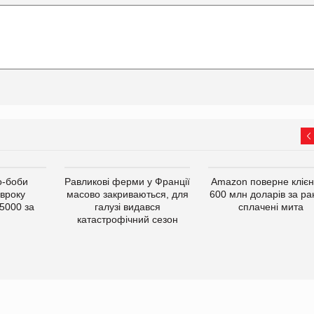
о-боби
Равликові ферми у Франції
Amazon поверне кліє
івроку
масово закриваються, для
600 млн доларів за ра
5000 за
галузі видався
сплачені мита
катастрофічний сезон