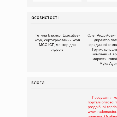
ОСОБИСТОСТІ
арас Ігорович,
Тетяна Ільєнко, Executive-
Олег Андрійович
иробництва ТОВ
коуч, сертифікований коуч
директор пат
Герчак"
МСС ICF, ментор для
юридичної компа
лідерів
Груп», консал
компанії «Пар
маркетингової
Myka Agen
БЛОГИ
Брагина Людмила
Просування компанії на
порталі оптової та
роздрібної торгівлі