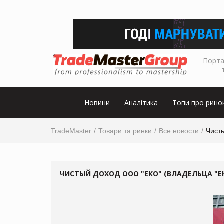
Порта
Новини
Аналітика
Топи про рино
TradeMaster
Товари та ринки
Все новости
Чисты
ЧИСТЫЙ ДОХОД ООО "ЕКО" (ВЛАДЕЛЬЦА "ЕКО