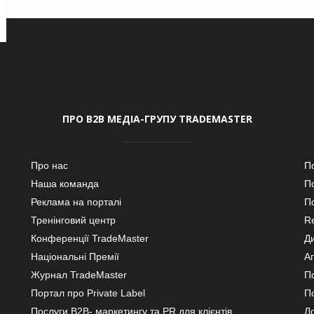
ПРО В2В МЕДІА-ГРУПУ TRADEMASTER
Про нас
П
Наша команда
П
Реклама на порталі
По
Тренінговий центр
Re
Конференції TradeMaster
Д
Національні Премії
А
Журнал TradeMaster
П
Портал про Private Label
П
Послуги В2В- маркетингу та PR для клієнтів
Ло