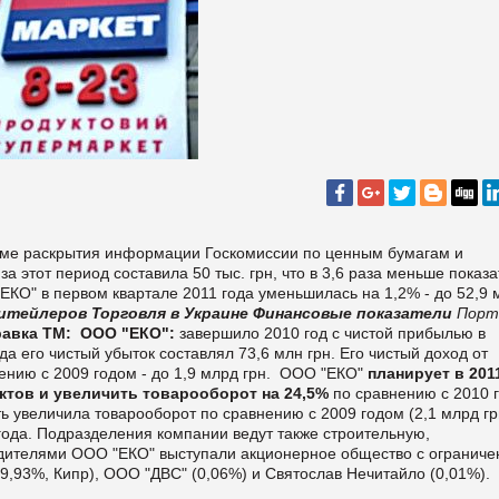
еме раскрытия информации Госкомиссии по ценным бумагам и
а этот период составила 50 тыс. грн, что в 3,6 раза меньше показ
ЕКО" в первом квартале 2011 года уменьшилась на 1,2% - до 52,9 
итейлеров
Торговля в Украине
Финансовые показатели
Порт
авка ТМ:
ООО "ЕКО":
завершило 2010 год с чистой прибылью в
ода его чистый убыток составлял 73,6 млн грн. Его чистый доход от
нию с 2009 годом - до 1,9 млрд грн.
ООО "ЕКО"
планирует в 201
ктов и увеличить товарооборот на 24,5%
по сравнению с 2010 
сеть увеличила товарооборот по сравнению с 2009 годом (2,1 млрд гр
 года. Подразделения компании ведут также строительную,
дителями ООО "ЕКО" выступали акционерное общество с ограниче
(99,93%, Кипр), ООО "ДВС" (0,06%) и Святослав Нечитайло (0,01%).