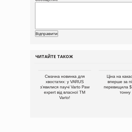
ЧИТАЙТЕ ТАКОЖ
винуватили у
Смачна новинка для
Ціна на кака
ірній рекламі
хвостатих: у VARUS
вперше за п
них продуктів
з’явилися паучі Varto Paw
перевищила $
expert від власної ТМ
тонну
Varto!