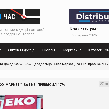
Вхід
Реєстрація
л топ-менеджерів оптової
та роздрібної торгівлі
06 серпня 2026
к
Світовий досвід
Інновації
Маркетинг
Каталог Ком
й доход ООО "ЕКО" (владельца "ЕКО-маркет") за I кв. превысил 1
27 кві
-МАРКЕТ") ЗА I КВ. ПРЕВЫСИЛ 17%