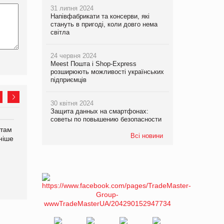
31 липня 2024
Напівфабрикати та консерви, які
стануть в пригоді, коли довго нема
світла
24 червня 2024
Meest Пошта і Shop-Express
розширюють можливості українських
підприємців
30 квітня 2024
Защита данных на смартфонах:
советы по повышению безопасности
нтам
У Євросоюзі набули
Рекламна платформа
Всі новини
ніше
чинності нові правила
вимагає від Google
щодо штучного інтелекту
компенсацію за втрату 6,9
трлн рекламних показів