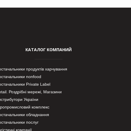
КАТАЛОГ КОМПАНИЙ
остачальники продуктів харчування
остачальники nonfood
стачальники Private Label
tail. Роздрібні мережі, Магазини
истрибутори України
гропромисловий комплекс
остачальники обладнання
остачальники послуг
гістичні компанії