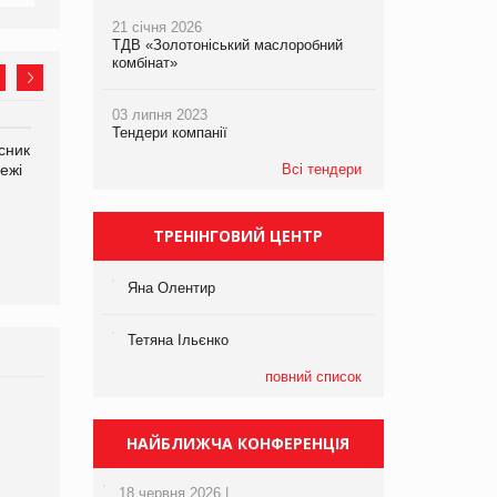
21 січня 2026
ТДВ «Золотоніський маслоробний
комбінат»
03 липня 2023
Тендери компанії
сник
Олексій Логачов-Михайлов
Яна Сараніна, директор
ежі
Файно маркет Директор
Всі тендери
компанії «УкраМарин»
департаменту з
виробництва
ТРЕНІНГОВИЙ ЦЕНТР
Яна Олентир
Тетяна Ільєнко
повний список
Брагина Людмила
Просування компанії на
НАЙБЛИЖЧА КОНФЕРЕНЦІЯ
порталі оптової та
роздрібної торгівлі
18 червня 2026 |