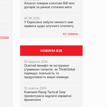
Amazon поверне клієнтам 600 млн
Amazon поверне клієнтам 600 млн
правила щодо штучного інтелекту
доларів за раніше сплачені мита
доларів за раніше сплачені мита
05.08.2026
05.08.2026
05.08.2026
Рекламна платформа вимагає від
У Євросоюзі набули чинності нові
У Євросоюзі набули чинності нові
Google компенсацію за втрату 6,9
правила щодо штучного інтелекту
правила щодо штучного інтелекту
трлн рекламних показів
всі новини
тупна
НОВИНИ B2B
03 березня 2026
Освітній бенефіт як інструмент
утримання талантів: як ThinkGlobal
підвищує лояльність та
продуктивність вашої команди
31 жовтня 2024
Компанія Rarog Tactical Gear
презентувала надлегкі керамічні
бронеплити