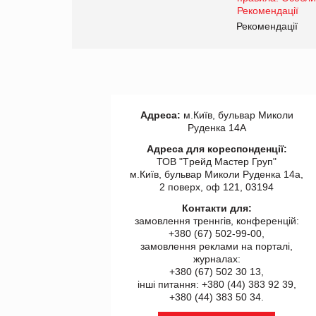
www.trademaster.ua.
правила. Особливості.
ії
Рекомендації
Адреса:
м.Київ, бульвар Миколи
Руденка 14А
Адреса для кореспонденції:
ТОВ "Tрейд Мастер Груп"
м.Київ, бульвар Миколи Руденка 14а,
2 поверх, оф 121, 03194
Контакти для:
замовлення треннгів, конференцій:
+380 (67) 502-99-00,
замовлення реклами на порталі,
журналах:
+380 (67) 502 30 13,
інші питання: +380 (44) 383 92 39,
+380 (44) 383 50 34.