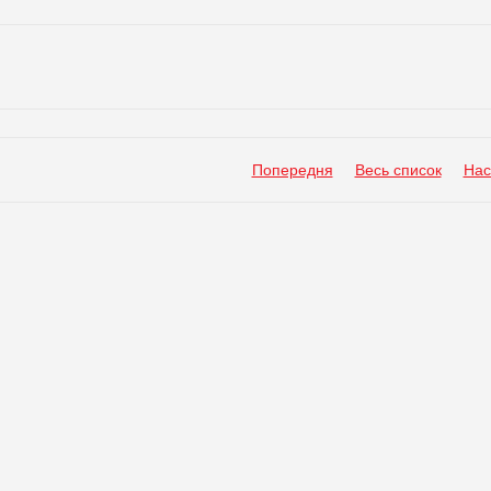
Попередня
Весь список
Нас