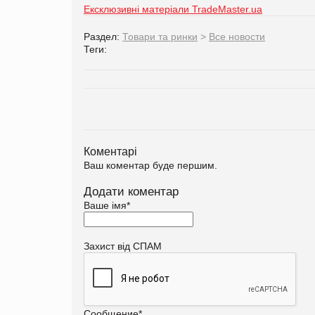
Ексклюзивні матеріали TradeMaster.ua
Раздел:
Товари та ринки
>
Все новости
Теги:
Коментарі
Ваш коментар буде першим.
Додати коментар
Ваше імя
*
Захист від СПАМ
Сообщение
*