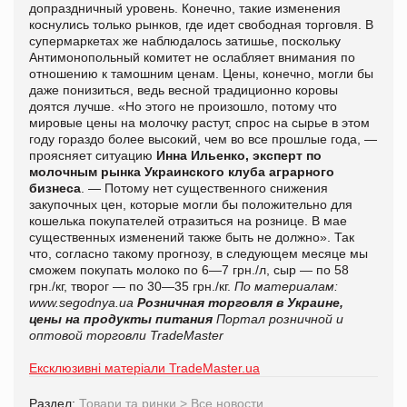
допраздничный уровень. Конечно, такие изменения
коснулись только рынков, где идет свободная торговля. В
супермаркетах же наблюдалось затишье, поскольку
Антимонопольный комитет не ослабляет внимания по
отношению к тамошним ценам. Цены, конечно, могли бы
даже понизиться, ведь весной традиционно коровы
доятся лучше. «Но этого не произошло, потому что
мировые цены на молочку растут, спрос на сырье в этом
году гораздо более высокий, чем во все прошлые года, —
проясняет ситуацию
Инна Ильенко, эксперт по
молочным рынка Украинского клуба аграрного
бизнеса
. — Потому нет существенного снижения
закупочных цен, которые могли бы положительно для
кошелька покупателей отразиться на рознице. В мае
существенных изменений также быть не должно». Так
что, согласно такому прогнозу, в следующем месяце мы
сможем покупать молоко по 6—7 грн./л, сыр — по 58
грн./кг, творог — по 30—35 грн./кг.
По материалам:
www.segodnya.ua
Розничная торговля в Украине,
цены на продукты питания
Портал розничной и
оптовой торговли TradeMaster
Ексклюзивні матеріали TradeMaster.ua
Раздел:
Товари та ринки
>
Все новости