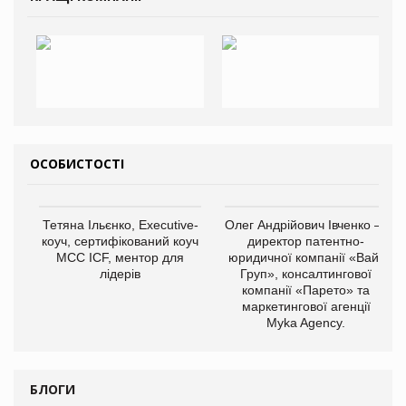
ОСОБИСТОСТІ
Тетяна Ільєнко, Executive-
Олег Андрійович Івченко —
коуч, сертифікований коуч
директор патентно-
МСС ICF, ментор для
юридичної компанії «Вайз
лідерів
Груп», консалтингової
компанії «Парето» та
маркетингової агенції
Myka Agency.
БЛОГИ