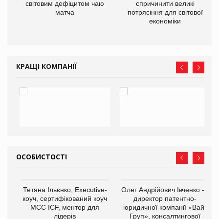
ne
світовим дефіцитом чаю
спричинити великі
матча
потрясіння для світової
економіки
КРАЩІ КОМПАНІЇ
ОСОБИСТОСТІ
,
Тетяна Ільєнко, Executive-
Олег Андрійович Івченко —
ОВ
коуч, сертифікований коуч
директор патентно-
МСС ICF, ментор для
юридичної компанії «Вайз
лідерів
Груп», консалтингової