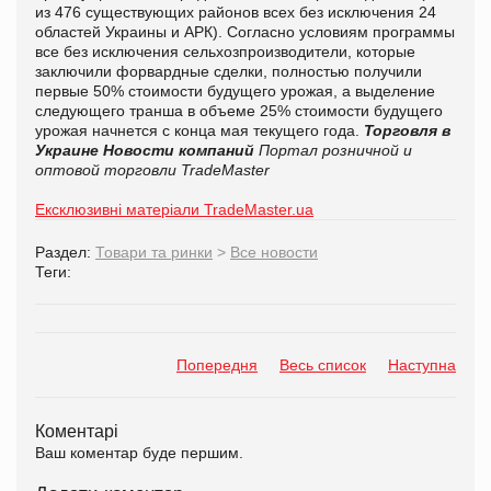
из 476 существующих районов всех без исключения 24
областей Украины и АРК). Согласно условиям программы
все без исключения сельхозпроизводители, которые
заключили форвардные сделки, полностью получили
первые 50% стоимости будущего урожая, а выделение
следующего транша в объеме 25% стоимости будущего
урожая начнется с конца мая текущего года.
Торговля в
Украине
Новости компаний
Портал розничной и
оптовой торговли TradeMaster
Ексклюзивні матеріали TradeMaster.ua
Раздел:
Товари та ринки
>
Все новости
Теги:
Попередня
Весь список
Наступна
Коментарі
Ваш коментар буде першим.