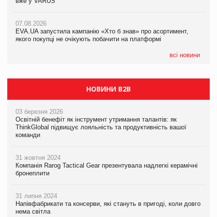
вже у VARUS
вже у VARUS
07.08.2026
Франція заборонила рекламні дзвінки без згоди клієнтів
07.08.2026
07.08.2026
EVA.UA запустила кампанію «Хто б знав» про асортимент,
EVA.UA запустила кампанію «Хто б знав» про асортимент,
якого покупці не очікують побачити на платформі
якого покупці не очікують побачити на платформі
всі новини
НОВИНИ B2B
03 березня 2026
Освітній бенефіт як інструмент утримання талантів: як
ThinkGlobal підвищує лояльність та продуктивність вашої
команди
31 жовтня 2024
Компанія Rarog Tactical Gear презентувала надлегкі керамічні
бронеплити
31 липня 2024
Напівфабрикати та консерви, які стануть в пригоді, коли довго
нема світла