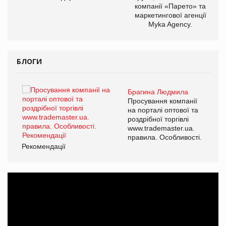
компанії «Парето» та
маркетингової агенції
Myka Agency.
БЛОГИ
Брагина Людмила
ї
Просування компанії
а
на порталі оптової та
роздрібної торгівлі
www.trademaster.ua.
і.
правила. Особливості.
Рекомендації
Ре