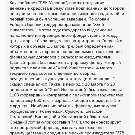
Как сообщает "
РБК-Украина", соответствующие
денежные средства в результате подписанных договоров
поступили на расчетные счета сельхозпроизводителей, и
первый транш был успешно завершен. По словам
Роберта Бровди, гендиректора компании "Хлеб
Инвестстрой", в этом году государство выделило на
наполнение интервенционного фонда страны 5 млрд.
грн., которые были разделены на три транша: "первый с
которых в объеме 1,5 млрд. грн. был определен как
объем денежных средств направляемых на заключение
форвардных договоров с сельхозпроизводителями.
Данный транш был выделен аграрному фонду, который
подписал с компанией "Хлеб Инвестстрой" 4 марта
текущего года соответственный договор на
осуществление закупок урожая текущего периода...", -
сказал специалист. Также, в период с 18 марта по 29
апреля компанией "Хлеб Инвестстрой" были заключены
1168 форвардных контрактов с сельхозпроизводителями
на поставку 860 тыс. т зерновых общей стоимостью 1,5
млрд. грн. Наибольшие объемы форвардных закупок
осуществлены Ровненской, Сумской, Киевской,
Полтавской, Винницкой и Харьковской областями.
Средний лот закупок составил 740 т, что демонстрирует,
что программой форвардных закупок охвачены
преимущественно средние и мелкие производители (378