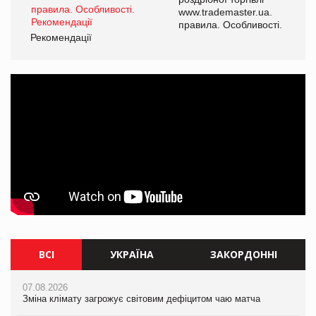
www.trademaster.ua.
і.
правила. Особливості.
Рекомендації
Ре
ВСІ
УКРАЇНА
ЗАКОРДОННІ
07.08.2026
07.08.2026
07.08.2026
Зміна клімату загрожує світовим дефіцитом чаю матча
Зміна клімату загрожує світовим дефіцитом чаю матча
Зміна клімату загрожує світовим дефіцитом чаю матча