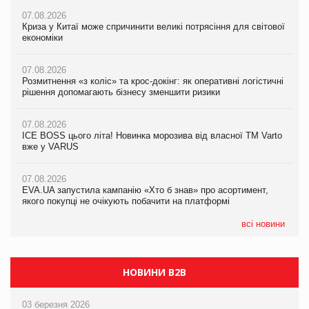
07.08.2026
07.08.2026
07.08.2026
Криза у Китаї може спричинити великі потрясіння для світової
Криза у Китаї може спричинити великі потрясіння для світової
Криза у Китаї може спричинити великі потрясіння для світової
економіки
економіки
економіки
07.08.2026
07.08.2026
07.08.2026
Розмитнення «з коліс» та крос-докінг: як оперативні логістичні
Розмитнення «з коліс» та крос-докінг: як оперативні логістичні
Kraft Heinz скоротила збиток у першому півріччі
рішення допомагають бізнесу зменшити ризики
рішення допомагають бізнесу зменшити ризики
07.08.2026
07.08.2026
07.08.2026
Продажі Hugo Boss впали на 9%
ICE BOSS цього літа! Новинка морозива від власної ТМ Varto
ICE BOSS цього літа! Новинка морозива від власної ТМ Varto
вже у VARUS
вже у VARUS
07.08.2026
Франція заборонила рекламні дзвінки без згоди клієнтів
07.08.2026
07.08.2026
EVA.UA запустила кампанію «Хто б знав» про асортимент,
EVA.UA запустила кампанію «Хто б знав» про асортимент,
якого покупці не очікують побачити на платформі
якого покупці не очікують побачити на платформі
всі новини
НОВИНИ B2B
03 березня 2026