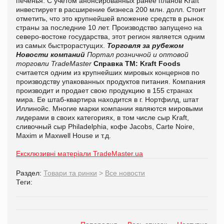
печенья. С учетом анонсированных ранее планов Kraft
инвестирует в расширение бизнеса 200 млн. долл. Стоит
отметить, что это крупнейшей вложение средств в рынок
страны за последние 10 лет. Производство запущено на
северо-востоке государства, этот регион является одним
из самых быстрорастущих.
Торговля за рубежом
Новости компаний
Портал розничной и оптовой
торговли TradeMaster
Справка ТМ:
Kraft Foods
считается одним из крупнейших мировых концернов по
производству упакованных продуктов питания. Компания
производит и продает свою продукцию в 155 странах
мира. Ее штаб-квартира находится в г. Нортфилд, штат
Иллинойс. Многие марки компании являются мировыми
лидерами в своих категориях, в том числе сыр Kraft,
сливочный сыр Philadelphia, кофе Jacobs, Carte Noire,
Maxim и Maxwell House и т.д.
Ексклюзивні матеріали TradeMaster.ua
Раздел:
Товари та ринки
>
Все новости
Теги: