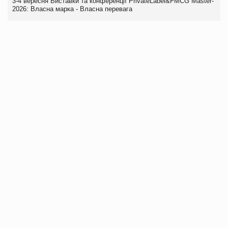
3-4 вересня Виставки та конференції PrivateLabel&FMCG Master-
2026: Власна марка - Власна перевага