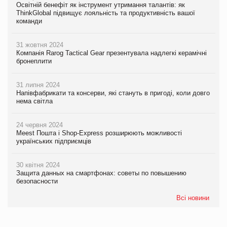
Освітній бенефіт як інструмент утримання талантів: як
ThinkGlobal підвищує лояльність та продуктивність вашої
команди
31 жовтня 2024
Компанія Rarog Tactical Gear презентувала надлегкі керамічні
бронеплити
31 липня 2024
Напівфабрикати та консерви, які стануть в пригоді, коли довго
нема світла
24 червня 2024
Meest Пошта і Shop-Express розширюють можливості
українських підприємців
30 квітня 2024
Защита данных на смартфонах: советы по повышению
безопасности
Всі новини