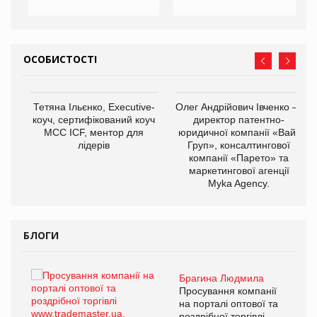
ОСОБИСТОСТІ
,
Тетяна Ільєнко, Executive-
Олег Андрійович Івченко —
ОВ
коуч, сертифікований коуч
директор патентно-
МСС ICF, ментор для
юридичної компанії «Вайз
лідерів
Груп», консалтингової
компанії «Парето» та
маркетингової агенції
Myka Agency.
БЛОГИ
Брагина Людмила
ї
Просування компанії
а
на порталі оптової та
роздрібної торгівлі