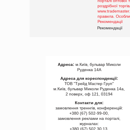
Просування компанії на
порталі оптової та
роздрібної торгівлі
www.trademaster.ua.
правила. Особливості.
ії
Рекомендації
Адреса:
м.Київ, бульвар Миколи
Руденка 14А
Адреса для кореспонденції:
ТОВ "Tрейд Мастер Груп"
м.Київ, бульвар Миколи Руденка 14а,
2 поверх, оф 121, 03194
Контакти для:
замовлення треннгів, конференцій:
+380 (67) 502-99-00,
замовлення реклами на порталі,
журналах:
+380 (67) 502 30 13,