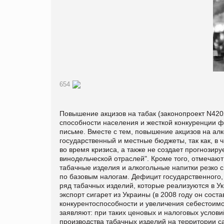
654
Повышение акцизов на табак (законопроект N4202
способности населения и жесткой конкуренции ф
письме. Вместе с тем, повышение акцизов на ал
государственный и местные бюджеты, так как, в 
во время кризиса, а также не создает прогнози
винодельческой отраслей". Кроме того, отмечаю
табачные изделия и алкогольные напитки резко 
по базовым налогам. Дефицит государственного,
ряд табачных изделий, которые реализуются в Ук
экспорт сигарет из Украины (в 2008 году он сост
конкурентоспособности и увеличения себестоимос
заявляют: при таких ценовых и налоговых услови
производства табачных изделий на территории са