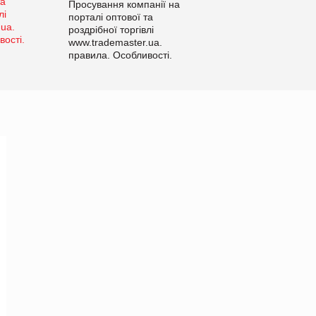
Просування компанії на
порталі оптової та
роздрібної торгівлі
www.trademaster.ua.
правила. Особливості.
Рекомендації