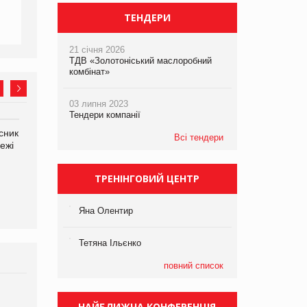
ТЕНДЕРИ
21 січня 2026
ТДВ «Золотоніський маслоробний
комбінат»
03 липня 2023
Тендери компанії
сник
Олексій Логачов-Михайлов
Яна Сараніна, директор
Всі тендери
ежі
Файно маркет Директор
компанії «УкраМарин»
департаменту з
виробництва
ТРЕНІНГОВИЙ ЦЕНТР
Яна Олентир
Тетяна Ільєнко
повний список
Брагина Людмила
НАЙБЛИЖЧА КОНФЕРЕНЦІЯ