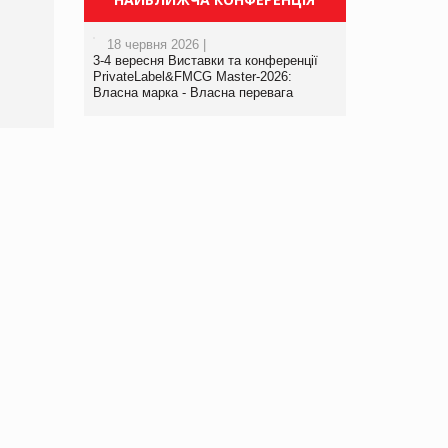
Просування компанії на
порталі оптової та
роздрібної торгівлі
18 червня 2026 |
www.trademaster.ua.
3-4 вересня Виставки та конференції
PrivateLabel&FMCG Master-2026:
правила. Особливості.
Власна марка - Власна перевага