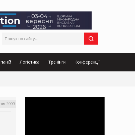
паній
Логістика
Тренінги
Конференції
тня 2009