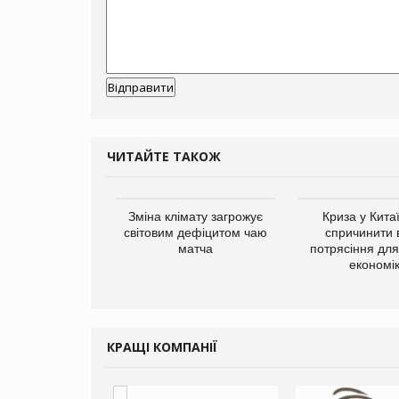
ЧИТАЙТЕ ТАКОЖ
ує виробника
Зміна клімату загрожує
Криза у Кита
добавок Thorne
світовим дефіцитом чаю
спричинити 
матча
потрясіння для 
економі
КРАЩІ КОМПАНІЇ