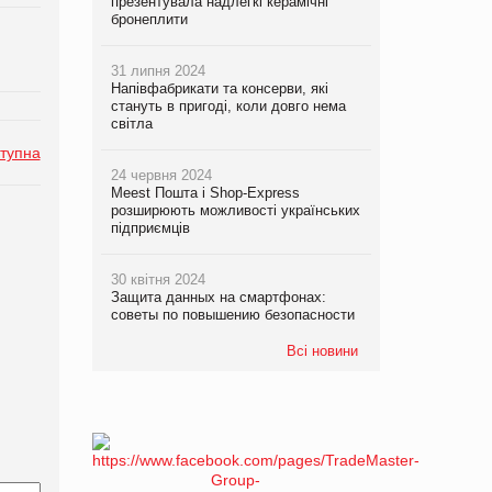
презентувала надлегкі керамічні
бронеплити
31 липня 2024
Напівфабрикати та консерви, які
стануть в пригоді, коли довго нема
світла
тупна
24 червня 2024
Meest Пошта і Shop-Express
розширюють можливості українських
підприємців
30 квітня 2024
Защита данных на смартфонах:
советы по повышению безопасности
Всі новини