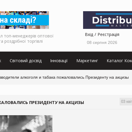
Вхід
Реєстрація
л топ-менеджерів оптової
та роздрібної торгівлі
08 серпня 2026
к
Світовий досвід
Інновації
Маркетинг
Каталог Ком
зводители алкоголя и табака пожаловались Президенту на акцизы
03 кві
ЖАЛОВАЛИСЬ ПРЕЗИДЕНТУ НА АКЦИЗЫ