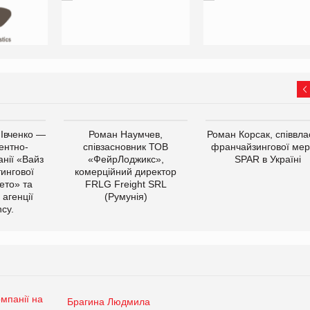
 Івченко —
Роман Наумчев,
Роман Корсак, співвла
ентно-
співзасновник ТОВ
франчайзингової мер
нії «Вайз
«ФейрЛоджикс»,
SPAR в Україні
тингової
комерційний директор
ето» та
FRLG Freight SRL
 агенції
(Румунія)
cy.
Брагина Людмила