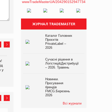
ЖУРНАЛ TRADEMASTER
Каталог Головних
Проєктів
PrivateLabel –
2026
Сучасні рішення в
а!
EVA.UA запустила
Kraft Heinz скоротила
Логістиці&Дистрибуції
ід
кампанію «Хто б знав» про
збиток у першому півріччі
– 2026. Травень
е у
асортимент, якого покупці
не очікують побачити на
платформі
Новинки.
Просування
брендів
FMCG.Березень
2026
Всі журнали