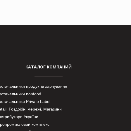
КАТАЛОГ КОМПАНИЙ
остачальники продуктів харчування
остачальники nonfood
стачальники Private Label
tail. Роздрібні мережі, Магазини
истрибутори України
гропромисловий комплекс