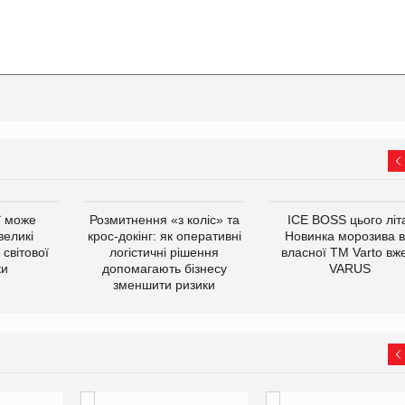
ї може
Розмитнення «з коліс» та
ICE BOSS цього літ
великі
крос-докінг: як оперативні
Новинка морозива в
світової
логістичні рішення
власної ТМ Varto вж
ки
допомагають бізнесу
VARUS
зменшити ризики