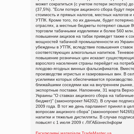
может сократиться (с учетом потери экспорта) до 
(37,5%). "Если потери акцизного сбора будут пер
стоимость и прямых налогов, местных налогов и 
УТПК. Кроме того, по их данным, будет потеряно
отраслях, а местные бюджеты потеряют свыше 80
торговли табачными изделиями и более 560 млн. 
повышении акцизов на табак приведет также к 
мощностей табачной промышленности из Украины
убеждены в УТПК, вследствие повышения ставок а
соответствующих алкогольных напитков. Теневое
повышение розничных цен исказит существующий 
взрослого населения страны перейдет на потреб
плодово-ягодных винных фальсификатов. Вместе
производстве игристых и газированных вин. В се
усилиями которых обеспечивается производство.
ближайшими соседями как на внутреннем рынке, 
экспортные поставки. Напомним, 31 марта Верхо
Украины "О ставках акцизного сбора на табачны
бюджет)" (законопроект N4202). В случае подпис
2009 года. В тот же день парламент принял в ц
вопросам акцизного сбора" (законопроект N4265
напитки и тяжелые дистилляты. В случае подпис
повысят с 1 июля 2009 г.
ЛІГАБізнесІнформ
Ексклюзивні матеріали TradeMaster.ua