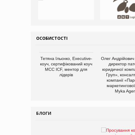
ОСОБИСТОСТІ
арас Ігорович,
Тетяна Ільєнко, Executive-
Олег Андрійович
иробництва ТОВ
коуч, сертифікований коуч
директор пат
Герчак"
МСС ICF, ментор для
юридичної компа
лідерів
Груп», консал
компанії «Пар
маркетингової
Myka Agen
БЛОГИ
Брагина Людмила