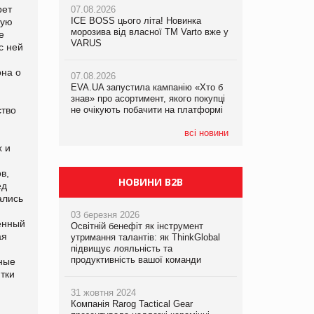
рет
07.08.2026
07.08.2026
ICE BOSS цього літа! Новинка
ICE BOSS цього літа! Новинка
ную
07.08.2026
морозива від власної ТМ Varto вже у
морозива від власної ТМ Varto вже у
е
Франція заборонила рекламні дзвінки
VARUS
VARUS
с ней
без згоди клієнтів
она о
07.08.2026
07.08.2026
EVA.UA запустила кампанію «Хто б
EVA.UA запустила кампанію «Хто б
знав» про асортимент, якого покупці
знав» про асортимент, якого покупці
ство
не очікують побачити на платформі
не очікують побачити на платформі
всі новини
х и
в,
НОВИНИ B2B
ед
ались
03 березня 2026
венный
Освітній бенефіт як інструмент
ая
утримання талантів: як ThinkGlobal
підвищує лояльність та
продуктивність вашої команди
ьные
тки
31 жовтня 2024
Компанія Rarog Tactical Gear