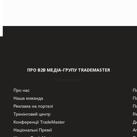
ПРО В2В МЕДІА-ГРУПУ TRADEMASTER
Про нас
П
Наша команда
П
Реклама на порталі
По
Тренінговий центр
Re
Конференції TradeMaster
Д
Національні Премії
А