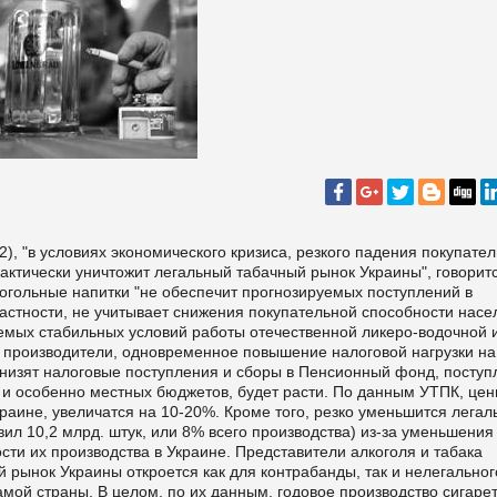
), "в условиях экономического кризиса, резкого падения покупате
актически уничтожит легальный табачный рынок Украины", говоритс
когольные напитки "не обеспечит прогнозируемых поступлений в
частности, не учитывает снижения покупательной способности нас
руемых стабильных условий работы отечественной ликеро-водочной 
т производители, одновременное повышение налоговой нагрузки на
снизят налоговые поступления и сборы в Пенсионный фонд, поступ
 и особенно местных бюджетов, будет расти. По данным УТПК, цен
раине, увеличатся на 10-20%. Кроме того, резко уменьшится лега
авил 10,2 млрд. штук, или 8% всего производства) из-за уменьшения
ти их производства в Украине. Представители алкоголя и табака
й рынок Украины откроется как для контрабанды, так и нелегальног
мой страны. В целом, по их данным, годовое производство сигаре