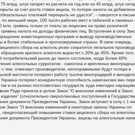
75 млрд. штук сигарет из расчета на год или на 45 млрд. штук сига
екрыты за счет роста ставок акциза, то потерю налога на добавлен
обязательных платежей перекрыть не удастся", - говорится в письм
, по меньшей мере, 100 тысяч рабочих мест в табачной и смежных 
 млн. гривень только от платы за лицензии на право розничной
гривень налога на доходы физических лиц. Вступление в силу Зак
сокращению инвестиционных программ и выводу производственных
 в более стабильные и прогнозируемые страны. В свою очередь,
кцизного сбора на алкоголь резко сократится легальное производ
 обращение крепкого алкоголя вырастет с 20% до 45%. Кроме того,
потребительский рынок до такого состояния, когда более 40%
ление алкогольных суррогатов - самогона и крепленых виноградны
 с тем, отмечают производители, непоправимыми будут потери в
льской местности потеряют работу тысячи виноградарей и винодело
 Украина потеряет конкурентную способность шампанских вин пер
так и на рынках постсоветских государств, куда ежегодно наращив
вная Рада приняла в целом Закон "О внесении изменений в Закон
е изделия" (относительно сверхплановых поступлений в Государст
ания документа Президентом Украины, Закон вступает в силу с 1 м
елом Закон "О внесении изменений в некоторые законы Украины по
), предполагающий повышение ставок акцизного сбора на алкогол
ания документа Президентом Украины, акцизы на алкогольные напи