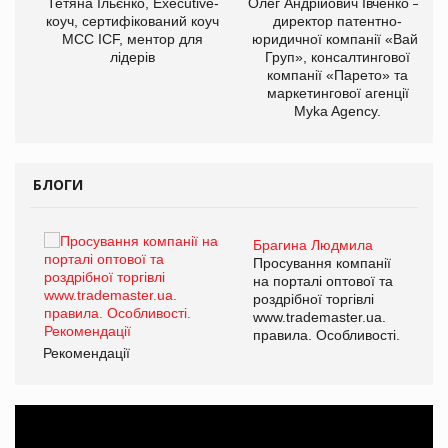
,
Тетяна Ільєнко, Executive-
Олег Андрійович Івченко —
ОВ
коуч, сертифікований коуч
директор патентно-
МСС ICF, ментор для
юридичної компанії «Вайз
лідерів
Груп», консалтингової
компанії «Парето» та
маркетингової агенції
Myka Agency.
БЛОГИ
Брагина Людмила
ї
Просування компанії
а
на порталі оптової та
роздрібної торгівлі
www.trademaster.ua.
і.
правила. Особливості.
Рекомендації
Ре