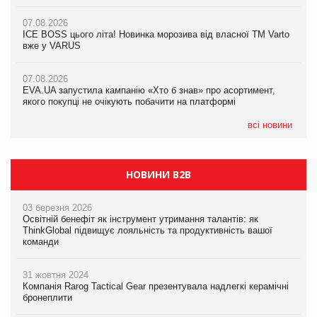
07.08.2026
07.08.2026
07.08.2026
Продажі Hugo Boss впали на 9%
ICE BOSS цього літа! Новинка морозива від власної ТМ Varto
ICE BOSS цього літа! Новинка морозива від власної ТМ Varto
вже у VARUS
вже у VARUS
07.08.2026
Франція заборонила рекламні дзвінки без згоди клієнтів
07.08.2026
07.08.2026
EVA.UA запустила кампанію «Хто б знав» про асортимент,
EVA.UA запустила кампанію «Хто б знав» про асортимент,
якого покупці не очікують побачити на платформі
якого покупці не очікують побачити на платформі
всі новини
НОВИНИ B2B
03 березня 2026
Освітній бенефіт як інструмент утримання талантів: як
ThinkGlobal підвищує лояльність та продуктивність вашої
команди
31 жовтня 2024
Компанія Rarog Tactical Gear презентувала надлегкі керамічні
бронеплити