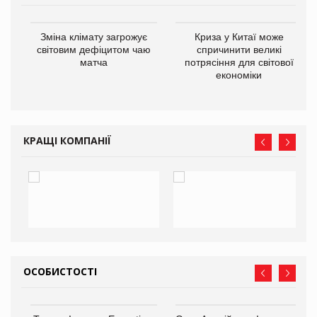
Зміна клімату загрожує
Криза у Китаї може
ne
світовим дефіцитом чаю
спричинити великі
матча
потрясіння для світової
економіки
КРАЩІ КОМПАНІЇ
ОСОБИСТОСТІ