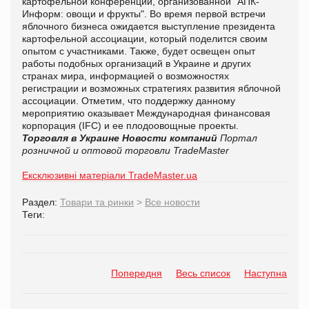
картофельной конференции, организованной "АПК-
Информ: овощи и фрукты". Во время первой встречи
яблочного бизнеса ожидается выступление президента
картофельной ассоциации, который поделится своим
опытом с участниками. Также, будет освещен опыт
работы подобных организаций в Украине и других
странах мира, информацией о возможностях
регистрации и возможных стратегиях развития яблочной
ассоциации. Отметим, что поддержку данному
мероприятию оказывает Международная финансовая
корпорация (IFC) и ее плодоовощные проекты.
Торговля в Украине
Новости компаний
Портал
розничной и оптовой торговли TradeMaster
Ексклюзивні матеріали TradeMaster.ua
Раздел:
Товари та ринки
>
Все новости
Теги:
Попередня
Весь список
Наступна