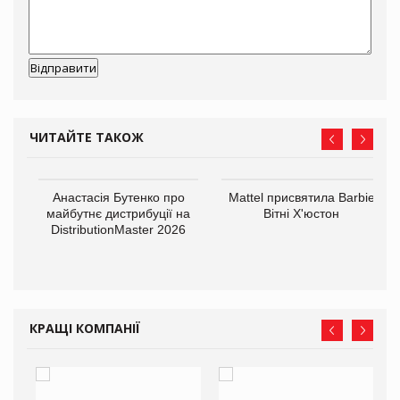
ЧИТАЙТЕ ТАКОЖ
Анастасія Бутенко про
Mattel присвятила Barbie
оди
майбутнє дистрибуції на
Вітні Х'юстон
DistributionMaster 2026
КРАЩІ КОМПАНІЇ