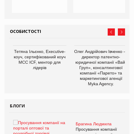
ОСОБИСТОСТІ
,
Тетяна Ільєнко, Executive-
Олег Андрійович Івченко —
ОВ
коуч, сертифікований коуч
директор патентно-
МСС ICF, ментор для
юридичної компанії «Вайз
лідерів
Груп», консалтингової
компанії «Парето» та
маркетингової агенції
Myka Agency.
БЛОГИ
Брагина Людмила
ї
Просування компанії