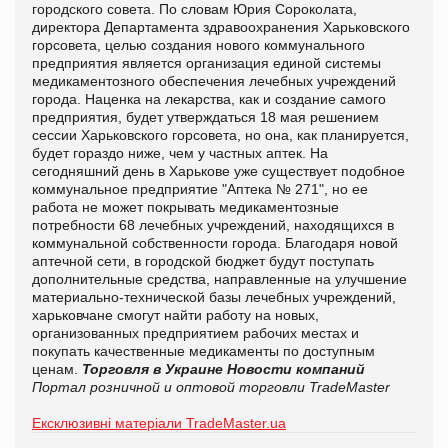
городского совета. По словам Юрия Сороколата,
директора Департамента здравоохранения Харьковского
горсовета, целью создания нового коммунального
предприятия является организация единой системы
медикаментозного обеспечения лечебных учреждений
города. Наценка на лекарства, как и создание самого
предприятия, будет утверждаться 18 мая решением
сессии Харьковского горсовета, но она, как планируется,
будет гораздо ниже, чем у частных аптек. На
сегодняшний день в Харькове уже существует подобное
коммунальное предприятие "Аптека № 271", но ее
работа не может покрывать медикаментозные
потребности 68 лечебных учреждений, находящихся в
коммунальной собственности города. Благодаря новой
аптечной сети, в городской бюджет будут поступать
дополнительные средства, направленные на улучшение
материально-технической базы лечебных учреждений,
харьковчане смогут найти работу на новых,
организованных предприятием рабочих местах и
покупать качественные медикаменты по доступным
ценам.
Торговля в Украине
Новости компаний
Портал розничной и оптовой торговли TradeMaster
Ексклюзивні матеріали TradeMaster.ua