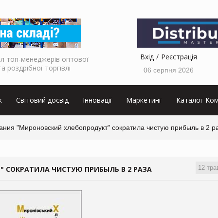
Вхід
Реєстрація
л топ-менеджерів оптової
та роздрібної торгівлі
06 серпня 2026
к
Світовий досвід
Інновації
Маркетинг
Каталог Ком
ания "Мироновский хлебопродукт" сократила чистую прибыль в 2 р
12 тра
 СОКРАТИЛА ЧИСТУЮ ПРИБЫЛЬ В 2 РАЗА