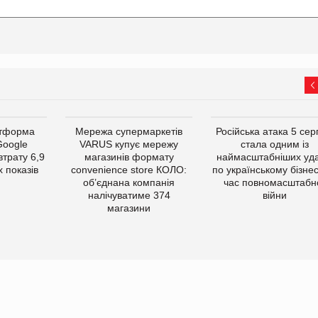
атформа
Мережа супермаркетів
Російська атака 5 се
Google
VARUS купує мережу
стала одним із
втрату 6,9
магазинів формату
наймасштабніших уда
 показів
convenience store КОЛО:
по українському бізнес
об’єднана компанія
час повномасштабн
налічуватиме 374
війни
магазини