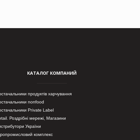
КАТАЛОГ КОМПАНИЙ
остачальники продуктів харчування
остачальники nonfood
стачальники Private Label
tail. Роздрібні мережі, Магазини
истрибутори України
гропромисловий комплекс