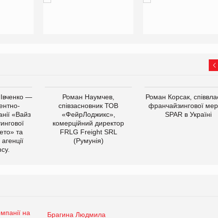
 Івченко —
Роман Наумчев,
Роман Корсак, співвла
ентно-
співзасновник ТОВ
франчайзингової мер
нії «Вайз
«ФейрЛоджикс»,
SPAR в Україні
тингової
комерційний директор
ето» та
FRLG Freight SRL
 агенції
(Румунія)
cy.
Брагина Людмила