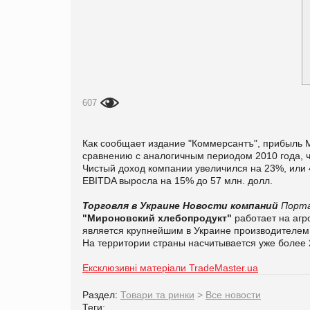
607
Как сообщает издание "Коммерсантъ",
прибыль М
сравнению с аналогичным периодом 2010 года, 
Чистый доход компании увеличился на 23%, или 47
EBITDA выросла на 15% до 57 млн. долл.
Торговля в Украине
Новости компаний
Порта
"Мироновский хлебопродукт"
работает на аг
является крупнейшим в Украине производителем к
На территории страны насчитывается уже более 
Ексклюзивні матеріали TradeMaster.ua
Раздел:
Товари та ринки
>
Все новости
Теги: