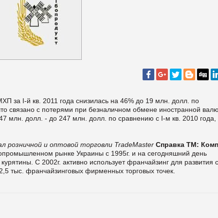
ХП за I-й кв. 2011 года снизилась на 46% до 19 млн. долл. по
что связано с потерями при безналичном обмене иностранной вал
 млн. долл. - до 247 млн. долл. по сравнению с I-м кв. 2010 года,
л розничной и оптовой торговли TradeMaster
Справка ТМ:
Комп
ропромышленном рынке Украины с 1995г. и на сегодняшний день
урятины. С 2002г. активно использует франчайзинг для развития с
2,5 тыс. франчайзинговых фирменных торговых точек.