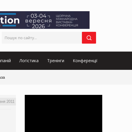
паній
Логістика
Тренінги
Конференції
аза
вня 2011