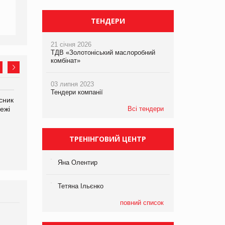
ТЕНДЕРИ
21 січня 2026
ТДВ «Золотоніський маслоробний
комбінат»
03 липня 2023
Тендери компанії
сник
Олексій Логачов-Михайлов
Яна Сараніна, директор
ежі
Файно маркет Директор
Всі тендери
компанії «УкраМарин»
департаменту з
виробництва
ТРЕНІНГОВИЙ ЦЕНТР
Яна Олентир
Тетяна Ільєнко
повний список
Брагина Людмила