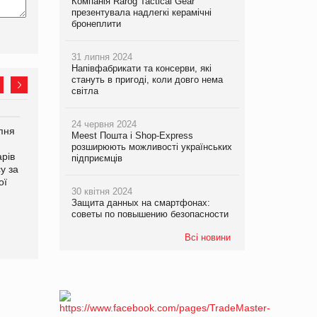
Компанія Rarog Tactical Gear
презентувала надлегкі керамічні
бронеплити
31 липня 2024
Напівфабрикати та консерви, які
стануть в пригоді, коли довго нема
світла
24 червня 2024
рпня
Смачне поповнення
Сергій Лісунов про
Meest Пошта і Shop-Express
дитячого меню: у VARUS
заморожені хлібобулочні
розширюють можливості українських
рів
з’явилися новинки від ТМ
вироби на
підприємців
у за
ТОКЕРИ
PrivateLabel&FMCG Master
ої
2026
30 квітня 2024
Защита данных на смартфонах:
советы по повышению безопасности
Всі новини