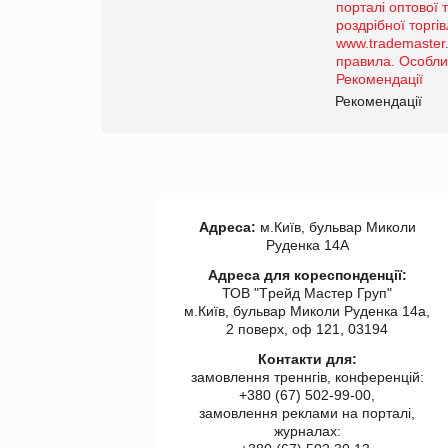
Просування компанії на
порталі оптової та
роздрібної торгівлі
www.trademaster.ua.
правила. Особливості.
ії
Рекомендації
Адреса:
м.Київ, бульвар Миколи
Руденка 14А
Адреса для кореспонденції:
ТОВ "Tрейд Мастер Груп"
м.Київ, бульвар Миколи Руденка 14а,
2 поверх, оф 121, 03194
Контакти для:
замовлення треннгів, конференцій:
+380 (67) 502-99-00,
замовлення реклами на порталі,
журналах: