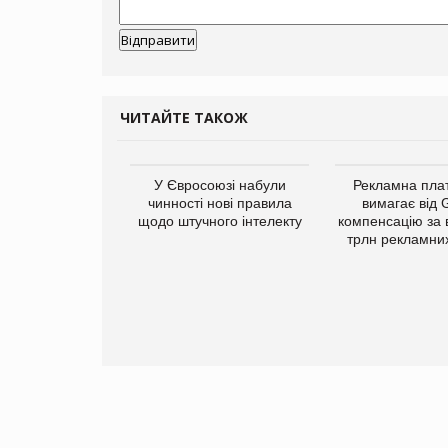
ЧИТАЙТЕ ТАКОЖ
у Зеландію
У Євросоюзі набули
Рекламна пл
22,1% світового
чинності нові правила
вимагає від 
ту молочної
щодо штучного інтелекту
компенсацію за 
одукції
трлн рекламних