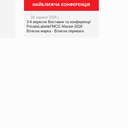
Просування компанії на
НАЙБЛИЖЧА КОНФЕРЕНЦІЯ
порталі оптової та
роздрібної торгівлі
18 червня 2026 |
www.trademaster.ua.
3-4 вересня Виставки та конференції
правила. Особливості.
PrivateLabel&FMCG Master-2026:
Власна марка - Власна перевага