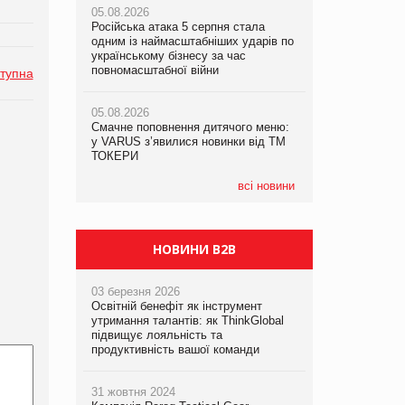
05.08.2026
05.08.2026
рекламі екологічних продуктів
Російська атака 5 серпня стала
Російська атака 5 серпня стала
одним із наймасштабніших ударів по
одним із наймасштабніших ударів по
05.08.2026
українському бізнесу за час
українському бізнесу за час
AstraZeneca обговорює найбільшу
повномасштабної війни
повномасштабної війни
тупна
угоду десятиліття
05.08.2026
05.08.2026
Смачне поповнення дитячого меню:
Смачне поповнення дитячого меню:
у VARUS з’явилися новинки від ТМ
у VARUS з’явилися новинки від ТМ
ТОКЕРИ
ТОКЕРИ
всі новини
НОВИНИ B2B
03 березня 2026
Освітній бенефіт як інструмент
утримання талантів: як ThinkGlobal
підвищує лояльність та
продуктивність вашої команди
31 жовтня 2024