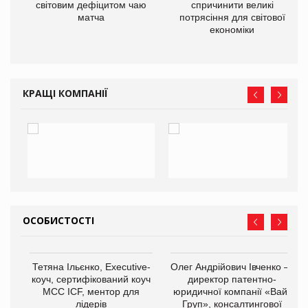
ne
світовим дефіцитом чаю
спричинити великі
матча
потрясіння для світової
економіки
КРАЩІ КОМПАНІЇ
ОСОБИСТОСТІ
,
Тетяна Ільєнко, Executive-
Олег Андрійович Івченко —
ОВ
коуч, сертифікований коуч
директор патентно-
МСС ICF, ментор для
юридичної компанії «Вайз
лідерів
Груп», консалтингової