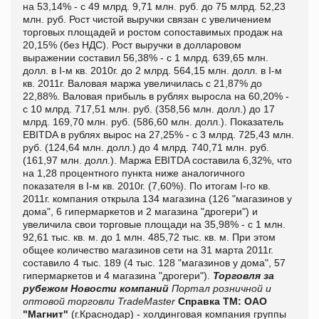
на 53,14% - с 49 млрд. 9,71 млн. руб. до 75 млрд. 52,23
млн. руб. Рост чистой выручки связан с увеличением
торговых площадей и ростом сопоставимых продаж на
20,15% (без НДС). Рост выручки в долларовом
выражении составил 56,38% - с 1 млрд. 639,65 млн.
долл. в I-м кв. 2010г. до 2 млрд. 564,15 млн. долл. в I-м
кв. 2011г. Валовая маржа увеличилась с 21,87% до
22,88%. Валовая прибыль в рублях выросла на 60,20% -
с 10 млрд. 717,51 млн. руб. (358,56 млн. долл.) до 17
млрд. 169,70 млн. руб. (586,60 млн. долл.). Показатель
EBITDA в рублях вырос на 27,25% - с 3 млрд. 725,43 млн.
руб. (124,64 млн. долл.) до 4 млрд. 740,71 млн. руб.
(161,97 млн. долл.). Маржа EBITDA составила 6,32%, что
на 1,28 процентного пункта ниже аналогичного
показателя в I-м кв. 2010г. (7,60%). По итогам I-го кв.
2011г. компания открыла 134 магазина (126 "магазинов у
дома", 6 гипермаркетов и 2 магазина "дрогери") и
увеличила свои торговые площади на 35,98% - с 1 млн.
92,61 тыс. кв. м. до 1 млн. 485,72 тыс. кв. м. При этом
общее количество магазинов сети на 31 марта 2011г.
составило 4 тыс. 189 (4 тыс. 128 "магазинов у дома", 57
гипермаркетов и 4 магазина "дрогери").
Торговля за
рубежом
Новости компаний
Портал розничной и
оптовой торговли TradeMaster
Справка ТМ:
ОАО
"Магнит"
(г.Краснодар) - холдинговая компания группы