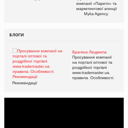
компанії «Парето» та
маркетингової агенції
Myka Agency.
БЛОГИ
Брагина Людмила
ї
Просування компанії
а
на порталі оптової та
роздрібної торгівлі
www.trademaster.ua.
і.
правила. Особливості.
Рекомендації
Ре