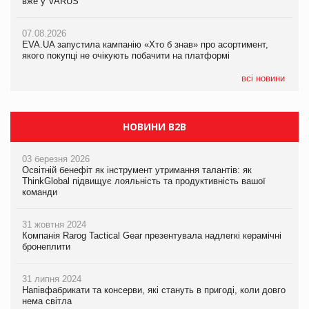
вже у VARUS
вже у VARUS
07.08.2026
Франція заборонила рекламні дзвінки без згоди клієнтів
07.08.2026
07.08.2026
EVA.UA запустила кампанію «Хто б знав» про асортимент,
EVA.UA запустила кампанію «Хто б знав» про асортимент,
якого покупці не очікують побачити на платформі
якого покупці не очікують побачити на платформі
всі новини
НОВИНИ B2B
03 березня 2026
Освітній бенефіт як інструмент утримання талантів: як
ThinkGlobal підвищує лояльність та продуктивність вашої
команди
31 жовтня 2024
Компанія Rarog Tactical Gear презентувала надлегкі керамічні
бронеплити
31 липня 2024
Напівфабрикати та консерви, які стануть в пригоді, коли довго
нема світла