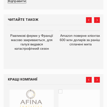
ЧИТАЙТЕ ТАКОЖ
і
Равликові ферми у Франції
Amazon поверне клієнтам
масово закриваються, для
600 млн доларів за раніше
галузі видався
сплачені мита
катастрофічний сезон
КРАЩІ КОМПАНІЇ