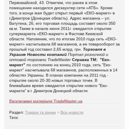
Первомайской, 43. Отметим, что ранее в этом
помещении находился дискаунтер сети «АТБ». Кроме
того, в конце мая будет открыт первый «ЕКО-маркет» в
г.Димитров (Донецкая область). Адрес магазина – ул.
Ватутина, 26, его торговая площадь составит около 350
кв.м. Также в начале июня 2011г. ожидается открытие
супермаркета «ЕКО-маркет» в Фастове Киевской
области. Напомним, что по итогам 2010 года сеть «ЕКО-
маркет» насчитывала 68 магазинов, а ее товарооборот за
прошлый год составил 2,65 млрд. грн.
Торговля в
Украине
Новости компаний
Портал розничной и
оптовой торговли TradeMaster
Справка ТМ:
"Еко-
маркет"
по состоянию на конец 2010 года, сеть "Еко-
маркет" насчитывала 68 магазинов, расположенных в 14
областях Украины. В планах компании на 2011 год -
открытие около 20-30 новых торговых точек. В
ближайшее время ожидается открытие нового "Еко-
маркета" в г. Димитров Донецкой области.
Ексклюзивні матеріали TradeMaster.ua
Раздел:
Товари та ринки
>
Все новости
Теги: