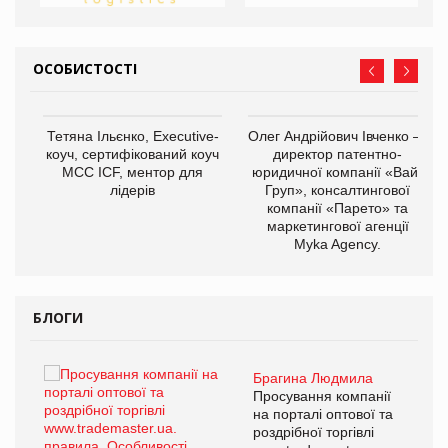
ОСОБИСТОСТІ
,
Тетяна Ільєнко, Executive-
Олег Андрійович Івченко —
ОВ
коуч, сертифікований коуч
директор патентно-
МСС ICF, ментор для
юридичної компанії «Вайз
лідерів
Груп», консалтингової
компанії «Парето» та
маркетингової агенції
Myka Agency.
БЛОГИ
Брагина Людмила
ї
Просування компанії
а
на порталі оптової та
роздрібної торгівлі