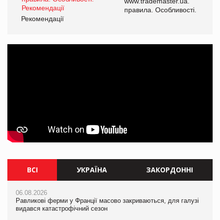
www.trademaster.ua.
і.
правила. Особливості.
Рекомендації
Ре
ВСІ
УКРАЇНА
ЗАКОРДОННІ
06.08.2026
06.08.2026
06.08.2026
Равликові ферми у Франції масово закриваються, для галузі
Равликові ферми у Франції масово закриваються, для галузі
Равликові ферми у Франції масово закриваються, для галузі
видався катастрофічний сезон
видався катастрофічний сезон
видався катастрофічний сезон