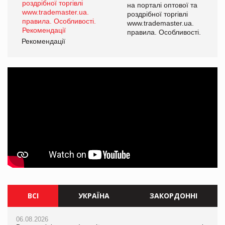
а
на порталі оптової та
роздрібної торгівлі
www.trademaster.ua.
і.
правила. Особливості.
Рекомендації
Ре
ВСІ
УКРАЇНА
ЗАКОРДОННІ
06.08.2026
06.08.2026
06.08.2026