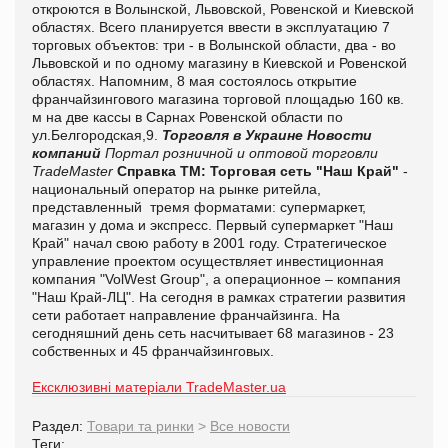
откроются в Волынской, Львовской, Ровенской и Киевской
областях. Всего планируется ввести в эксплуатацию 7
торговых объектов: три - в Волынской области, два - во
Львовской и по одному магазину в Киевской и Ровенской
областях. Напомним, 8 мая состоялось открытие
франчайзингового магазина торговой площадью 160 кв.
м на две кассы в Сарнах Ровенской области по
ул.Белгородская,9.
Торговля в Украине
Новости
компаний
Портал розничной и оптовой торговли
TradeMaster
Справка ТМ:
Торговая сеть "Наш Край"
-
национальный оператор на рынке ритейла,
представленный тремя форматами: супермаркет,
магазин у дома и экспресс. Первый супермаркет "Наш
Край" начал свою работу в 2001 году. Стратегическое
управление проектом осуществляет инвестиционная
компания "VolWest Group", а операционное – компания
"Наш Край-ЛЦ". На сегодня в рамках стратегии развития
сети работает направление франчайзинга. На
сегодняшний день сеть насчитывает 68 магазинов - 23
собственных и 45 франчайзинговых.
Ексклюзивні матеріали TradeMaster.ua
Раздел:
Товари та ринки
>
Все новости
Теги: