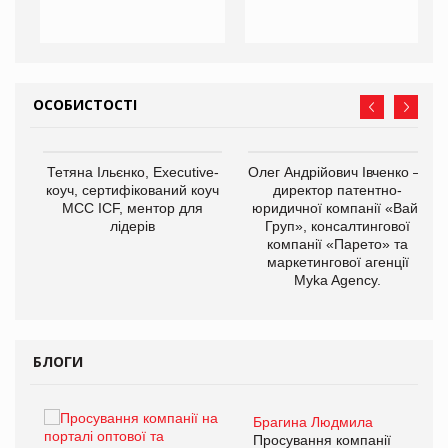
ОСОБИСТОСТІ
,
Тетяна Ільєнко, Executive-
Олег Андрійович Івченко —
ОВ
коуч, сертифікований коуч
директор патентно-
МСС ICF, ментор для
юридичної компанії «Вайз
лідерів
Груп», консалтингової
компанії «Парето» та
маркетингової агенції
Myka Agency.
БЛОГИ
Брагина Людмила
ї
Просування компанії