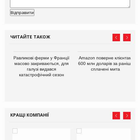
ЧИТАЙТЕ ТАКОЖ
і
Равликові ферми у Франції
Amazon поверне клієнтам
масово закриваються, для
600 млн доларів за раніше
галузі видався
сплачені мита
катастрофічний сезон
КРАЩІ КОМПАНІЇ