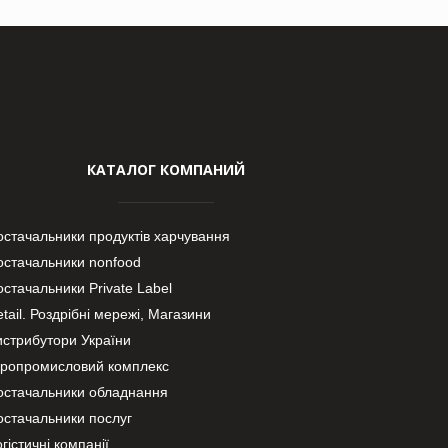
КАТАЛОГ КОМПАНИЙ
остачальники продуктів харчування
остачальники nonfood
стачальники Private Label
tail. Роздрібні мережі, Магазини
истрибутори України
гропромисловий комплекс
остачальники обладнання
остачальники послуг
гістичні компанії