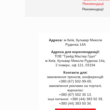
www.trademaster.ua.
правила. Особливості.
ії
Рекомендації
Адреса:
м.Київ, бульвар Миколи
Руденка 14А
Адреса для кореспонденції:
ТОВ "Tрейд Мастер Груп"
м.Київ, бульвар Миколи Руденка 14а,
2 поверх, оф 121, 03194
Контакти для:
замовлення треннгів, конференцій:
+380 (67) 502-99-00,
замовлення реклами на порталі,
журналах:
+380 (67) 502 30 13,
інші питання: +380 (44) 383 92 39,
+380 (44) 383 50 34.