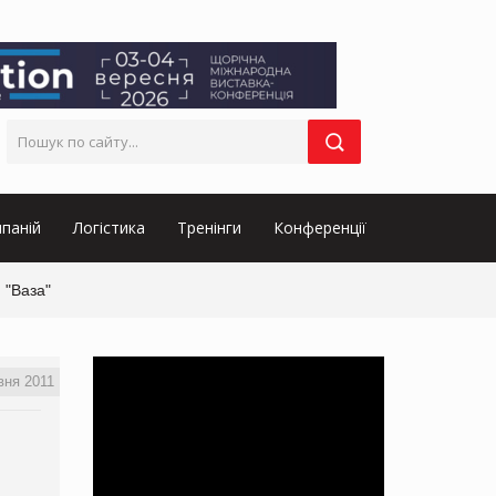
паній
Логістика
Тренінги
Конференції
 "Ваза"
вня 2011