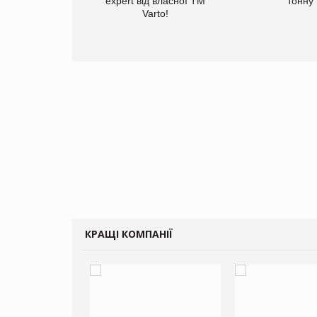
expert від власної ТМ
тонну
Varto!
КРАЩІ КОМПАНІЇ