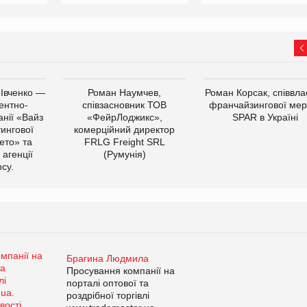
 Івченко —
Роман Наумчев,
Роман Корсак, співвла
ентно-
співзасновник ТОВ
франчайзингової мер
нії «Вайз
«ФейрЛоджикс»,
SPAR в Україні
тингової
комерційний директор
ето» та
FRLG Freight SRL
 агенції
(Румунія)
cy.
Брагина Людмила
Просування компанії на
порталі оптової та
роздрібної торгівлі