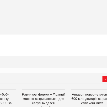
о-боби
Равликові ферми у Франції
Amazon поверне кліє
івроку
масово закриваються, для
600 млн доларів за ра
5000 за
галузі видався
сплачені мита