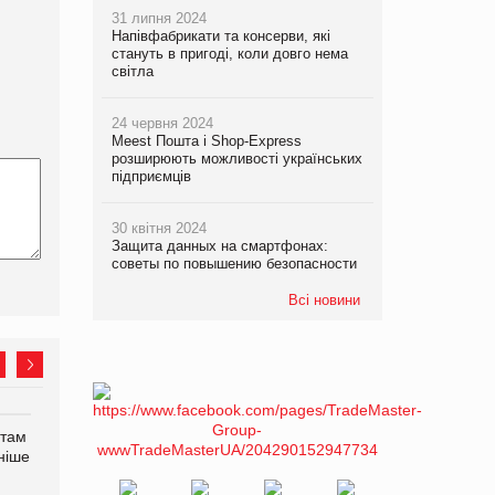
31 липня 2024
Напівфабрикати та консерви, які
стануть в пригоді, коли довго нема
світла
24 червня 2024
Meest Пошта і Shop-Express
розширюють можливості українських
підприємців
30 квітня 2024
Защита данных на смартфонах:
советы по повышению безопасности
Всі новини
нтам
У Євросоюзі набули
Рекламна платформа
ніше
чинності нові правила
вимагає від Google
щодо штучного інтелекту
компенсацію за втрату 6,9