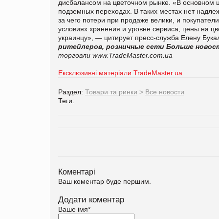
дисбалансом на цветочном рынке. «В основном цв
подземных переходах. В таких местах нет надле
за чего потери при продаже велики, и покупател
условиях хранения и уровне сервиса, цены на ц
украинцу», — цитирует пресс-служба Елену Бука
ритейлеров, розничные сети
Больше новост
торговли
www.TradeMaster.com.ua
Ексклюзивні матеріали TradeMaster.ua
Раздел:
Товари та ринки
>
Все новости
Теги:
Коментарі
Ваш коментар буде першим.
Додати коментар
Ваше імя
*