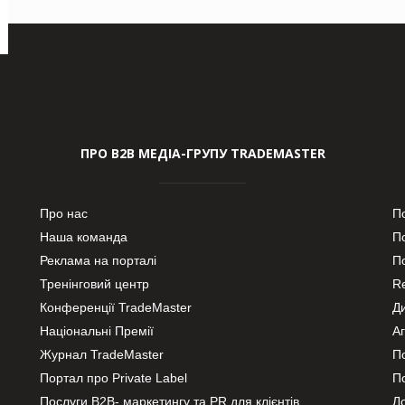
ПРО В2В МЕДІА-ГРУПУ TRADEMASTER
Про нас
П
Наша команда
П
Реклама на порталі
По
Тренінговий центр
Re
Конференції TradeMaster
Д
Національні Премії
А
Журнал TradeMaster
П
Портал про Private Label
П
Послуги В2В- маркетингу та PR для клієнтів
Ло