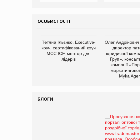
ОСОБИСТОСТІ
арас Ігорович,
Тетяна Ільєнко, Executive-
Олег Андрійович
иробництва ТОВ
коуч, сертифікований коуч
директор пат
Герчак"
МСС ICF, ментор для
юридичної компа
лідерів
Груп», консал
компанії «Пар
маркетингової
Myka Agen
БЛОГИ
Брагина Людмила
Просування компанії на
порталі оптової та
роздрібної торгівлі