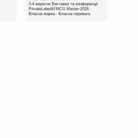
www.trademaster.ua.
3-4 вересня Виставки та конференції
правила. Особливості.
PrivateLabel&FMCG Master-2026:
Власна марка - Власна перевага