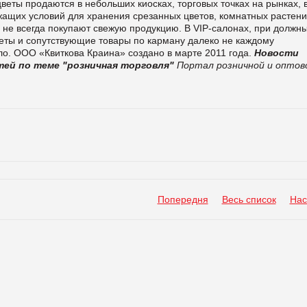
еты продаются в небольших киосках, торговых точках на рынках, 
жащих условий для хранения срезанных цветов, комнатных растений
и не всегда покупают свежую продукцию. В VIP-салонах, при должн
веты и сопутствующие товары по карману далеко не каждому
ло. ООО «Квиткова Краина» создано в марте 2011 года.
Новости
ей по теме "розничная торговля"
Портал розничной и оптов
Попередня
Весь список
Нас