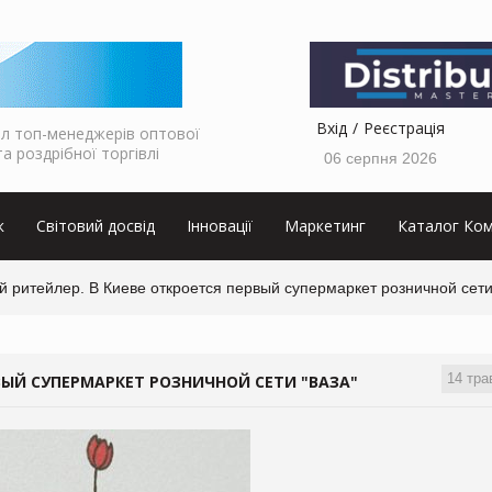
Вхід
Реєстрація
л топ-менеджерів оптової
та роздрібної торгівлі
06 серпня 2026
к
Світовий досвід
Інновації
Маркетинг
Каталог Ком
 ритейлер. В Киеве откроется первый супермаркет розничной сети
14 тра
ВЫЙ СУПЕРМАРКЕТ РОЗНИЧНОЙ СЕТИ "ВАЗА"