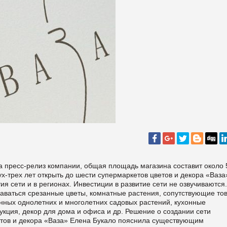
а пресс-релиз компании, общая площадь магазина составит около 
ух-трех лет открыть до шести супермаркетов цветов и декора «Ваза
я сети и в регионах. Инвестиции в развитие сети не озвучиваются.
даваться срезанные цветы, комнатные растения, сопутствующие то
онных однолетних и многолетних садовых растений, кухонные
кция, декор для дома и офиса и др. Решение о создании сети
етов и декора «Ваза» Елена Букало пояснила существующим