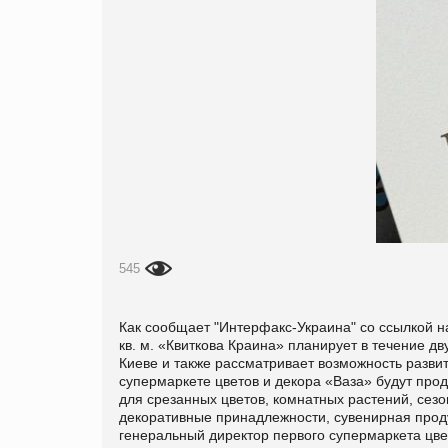
545
Как сообщает "Интерфакс-Украина" со ссылкой н
кв. м. «Квиткова Краина» планирует в течение дв
Киеве и также рассматривает возможность развити
супермаркете цветов и декора «Ваза» будут про
для срезанных цветов, комнатных растений, сез
декоративные принадлежности, сувенирная проду
генеральный директор первого супермаркета цв