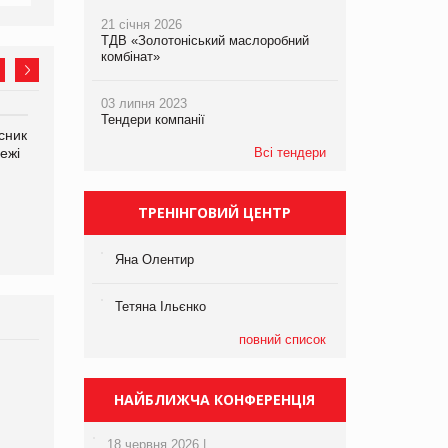
21 січня 2026
ТДВ «Золотоніський маслоробний
комбінат»
03 липня 2023
Тендери компанії
сник
Олексій Логачов-Михайлов
Яна Сараніна, директор
ежі
Файно маркет Директор
Всі тендери
компанії «УкраМарин»
департаменту з
виробництва
ТРЕНІНГОВИЙ ЦЕНТР
Яна Олентир
Тетяна Ільєнко
повний список
Брагина Людмила
Просування компанії на
НАЙБЛИЖЧА КОНФЕРЕНЦІЯ
порталі оптової та
роздрібної торгівлі
18 червня 2026 |