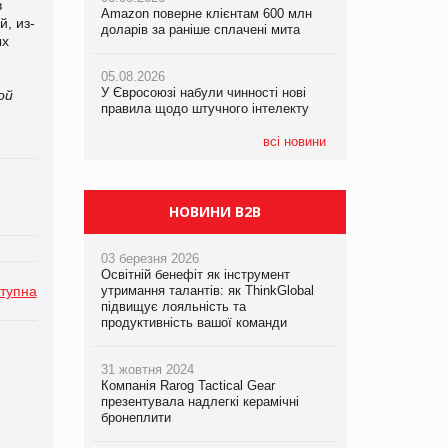
в
Amazon поверне клієнтам 600 млн
Amazon поверне клієнтам 600 млн
правила щодо штучного інтелекту
, из-
доларів за раніше сплачені мита
доларів за раніше сплачені мита
ых
05.08.2026
05.08.2026
05.08.2026
Рекламна платформа вимагає від
У Євросоюзі набули чинності нові
У Євросоюзі набули чинності нові
Google компенсацію за втрату 6,9
ой
правила щодо штучного інтелекту
правила щодо штучного інтелекту
трлн рекламних показів
всі новини
НОВИНИ B2B
03 березня 2026
Освітній бенефіт як інструмент
тупна
утримання талантів: як ThinkGlobal
підвищує лояльність та
продуктивність вашої команди
31 жовтня 2024
Компанія Rarog Tactical Gear
презентувала надлегкі керамічні
бронеплити