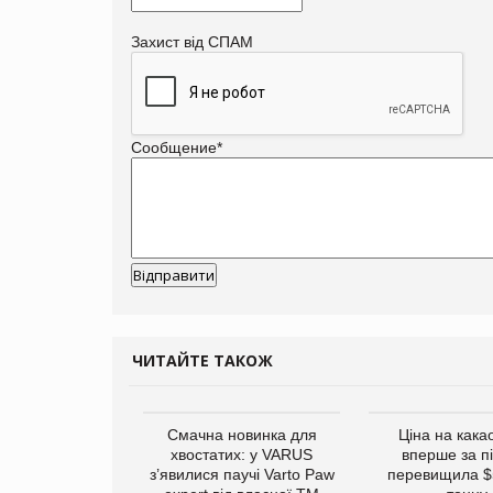
Захист від СПАМ
Сообщение
*
ЧИТАЙТЕ ТАКОЖ
винуватили у
Смачна новинка для
Ціна на кака
ірній рекламі
хвостатих: у VARUS
вперше за п
них продуктів
з’явилися паучі Varto Paw
перевищила $