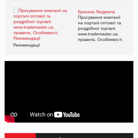
Брагина Людмила
ї
Просування компанії
а
на порталі оптової та
роздрібної торгівлі
www.trademaster.ua.
і.
правила. Особливості.
Рекомендації
Ре