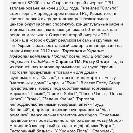
составит 82000 кв. м. Открытие первой очереди ТРЦ
запланирована на конец 2011 года. Ритейлер "Сильпо"
стал якорным арендатором нового ТРЦ. Кроме того, в
составе первой очереди торгово-развлекательного
центра будут картинг, спорт-клуб, концептуальные кафе и
торговая галерея, включающая около 50-ти новых для
региона магазинов. Открытие второй очереди ТРЦ
Fabrika, в которой будет реализован самый крупный на
юге Украины развлекательный сектор, запланировано на
второй квартал 2012 года.
Торговля в Украине
Новости компаний
Портал розничной и оптовой
торговли TradeMaster
Справка ТМ:
Fozzy Group
– одна
из крупнейших торгово-промышленных групп Украины.
Торговля продуктами и товарами для дома -
супермаркеты "Сільпо", оптовые гипермаркеты Fozzy,
"магазины у дома" "Фора" и "Буми". В сетях Fozzy Group
представлены товары под собственными торговыми
марками "Премія", "Премія Select", "Повна Чаша", "Повна
Чарка", "Protex", "Зелена Країна". Торговля
непродовольственными товарами: аптеки "Будь
Здоровий", фармацевтические супермаркеты "Біла
ромашка", персональная электроника ringoo. Основные
предприятия промышленного направления Fozzy Group -
Нежинский консервный завод, птицефабрика "Варто".
Ресторанный бизнес - "У Хромого Пола", "Старомак",