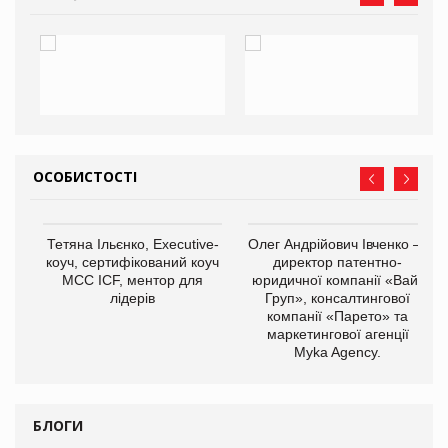
ОСОБИСТОСТІ
,
Тетяна Ільєнко, Executive-
Олег Андрійович Івченко —
ОВ
коуч, сертифікований коуч
директор патентно-
МСС ICF, ментор для
юридичної компанії «Вайз
лідерів
Груп», консалтингової
компанії «Парето» та
маркетингової агенції
Myka Agency.
БЛОГИ