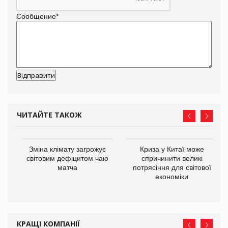
Сообщение
*
ЧИТАЙТЕ ТАКОЖ
Зміна клімату загрожує
Криза у Китаї може
ne
світовим дефіцитом чаю
спричинити великі
матча
потрясіння для світової
економіки
КРАЩІ КОМПАНІЇ