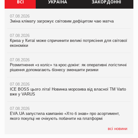
ВСІ
УКРАЇНА
ЗАКОРДОННІ
07.08.2026
07.08.2026
07.08.2026
Зміна клімату загрожує світовим дефіцитом чаю матча
Зміна клімату загрожує світовим дефіцитом чаю матча
Зміна клімату загрожує світовим дефіцитом чаю матча
07.08.2026
07.08.2026
07.08.2026
Криза у Китаї може спричинити великі потрясіння для світової
Криза у Китаї може спричинити великі потрясіння для світової
Криза у Китаї може спричинити великі потрясіння для світової
економіки
економіки
економіки
07.08.2026
07.08.2026
07.08.2026
Розмитнення «з коліс» та крос-докінг: як оперативні логістичні
Розмитнення «з коліс» та крос-докінг: як оперативні логістичні
Kraft Heinz скоротила збиток у першому півріччі
рішення допомагають бізнесу зменшити ризики
рішення допомагають бізнесу зменшити ризики
07.08.2026
07.08.2026
07.08.2026
Продажі Hugo Boss впали на 9%
ICE BOSS цього літа! Новинка морозива від власної ТМ Varto
ICE BOSS цього літа! Новинка морозива від власної ТМ Varto
вже у VARUS
вже у VARUS
07.08.2026
Франція заборонила рекламні дзвінки без згоди клієнтів
07.08.2026
07.08.2026
EVA.UA запустила кампанію «Хто б знав» про асортимент,
EVA.UA запустила кампанію «Хто б знав» про асортимент,
якого покупці не очікують побачити на платформі
якого покупці не очікують побачити на платформі
всі новини