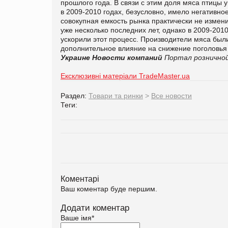
прошлого года. В связи с этим доля мяса птицы
в 2009-2010 годах, безусловно, имело негативн
совокупная емкость рынка практически не измен
уже несколько последних лет, однако в 2009-201
ускорили этот процесс. Производители мяса был
дополнительное влияние на снижение поголовья к
Украине
Новости компаний
Портал розничной
Ексклюзивні матеріали TradeMaster.ua
Раздел:
Товари та ринки
>
Все новости
Теги:
Коментарі
Ваш коментар буде першим.
Додати коментар
Ваше імя
*