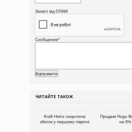
Захист від СПАМ
Сообщение
*
ЧИТАЙТЕ ТАКОЖ
верне клієнтам
Kraft Heinz скоротила
Продажі Hugo B
ларів за раніше
збиток у першому півріччі
на 9%
чені мита