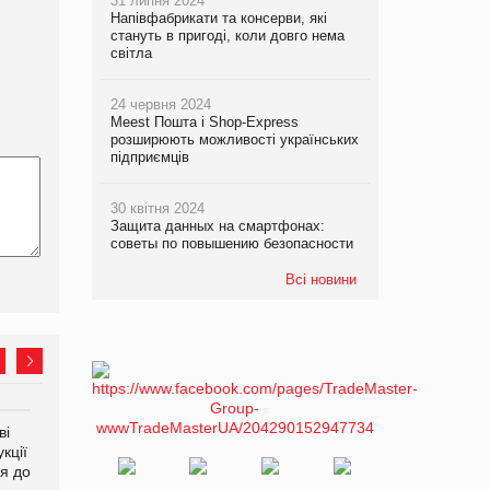
31 липня 2024
Напівфабрикати та консерви, які
стануть в пригоді, коли довго нема
світла
24 червня 2024
Meest Пошта і Shop-Express
розширюють можливості українських
підприємців
30 квітня 2024
Защита данных на смартфонах:
советы по повышению безопасности
Всі новини
ві
Аргентина повертається з
ФАО прогнозує зростання
кції
продуктами птахівництва
світових цін на
я до
на європейський ринок
продовольство