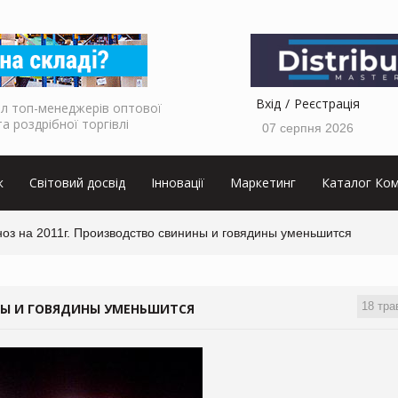
Вхід
Реєстрація
л топ-менеджерів оптової
та роздрібної торгівлі
07 серпня 2026
к
Світовий досвід
Інновації
Маркетинг
Каталог Ком
оз на 2011г. Производство свинины и говядины уменьшится
18 тра
НЫ И ГОВЯДИНЫ УМЕНЬШИТСЯ