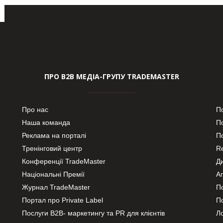
ПРО В2В МЕДІА-ГРУПУ TRADEMASTER
Про нас
П
Наша команда
П
Реклама на порталі
По
Тренінговий центр
Re
Конференції TradeMaster
Д
Національні Премії
А
Журнал TradeMaster
П
Портал про Private Label
П
Послуги В2В- маркетингу та PR для клієнтів
Ло