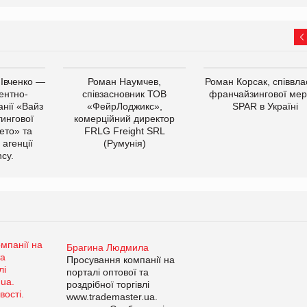
 Івченко —
Роман Наумчев,
Роман Корсак, співвла
ентно-
співзасновник ТОВ
франчайзингової мер
нії «Вайз
«ФейрЛоджикс»,
SPAR в Україні
тингової
комерційний директор
ето» та
FRLG Freight SRL
 агенції
(Румунія)
cy.
Брагина Людмила
Просування компанії на
порталі оптової та
роздрібної торгівлі
www.trademaster.ua.