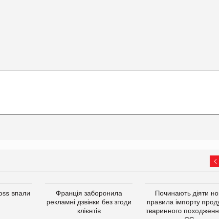
oss впали
Франція заборонила
Починають діяти но
рекламні дзвінки без згоди
правила імпорту проду
клієнтів
тваринного походженн