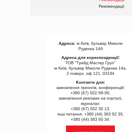
правила. Особливості.
ії
Рекомендації
Адреса:
м.Київ, бульвар Миколи
Руденка 14А
Адреса для кореспонденції:
ТОВ "Tрейд Мастер Груп"
м.Київ, бульвар Миколи Руденка 14а,
2 поверх, оф 121, 03194
Контакти для:
замовлення треннгів, конференцій:
+380 (67) 502-99-00,
замовлення реклами на порталі,
журналах:
+380 (67) 502 30 13,
інші питання: +380 (44) 383 92 39,
+380 (44) 383 50 34.