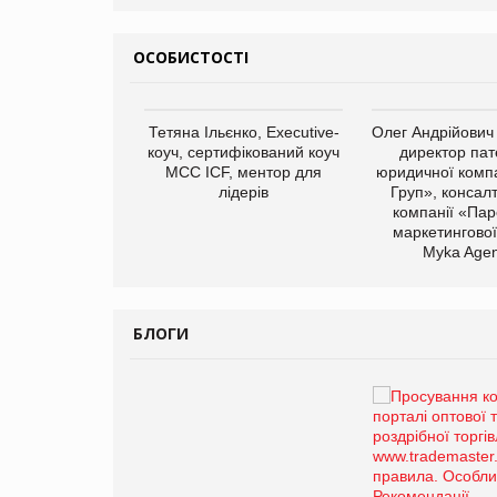
ОСОБИСТОСТІ
арас Ігорович,
Тетяна Ільєнко, Executive-
Олег Андрійович
иробництва ТОВ
коуч, сертифікований коуч
директор пат
Герчак"
МСС ICF, ментор для
юридичної компа
лідерів
Груп», консал
компанії «Пар
маркетингової
Myka Agen
БЛОГИ
Брагина Людмила
Просування компанії на
порталі оптової та
роздрібної торгівлі
www.trademaster.ua.