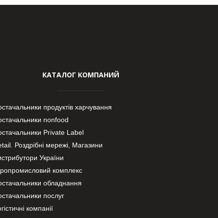
КАТАЛОГ КОМПАНИЙ
остачальники продуктів харчування
остачальники nonfood
стачальники Private Label
tail. Роздрібні мережі, Магазини
истрибутори України
гропромисловий комплекс
остачальники обладнання
остачальники послуг
гістичні компанії