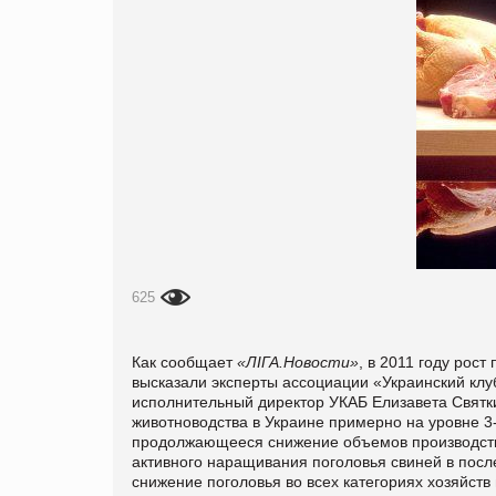
625
Как сообщает
«ЛIГА.Новости»
, в 2011 году рос
высказали эксперты ассоциации «Украинский клуб
исполнительный директор УКАБ Елизавета Святк
животноводства в Украине примерно на уровне 
продолжающееся снижение объемов производства
активного наращивания поголовья свиней в посл
снижение поголовья во всех категориях хозяйств