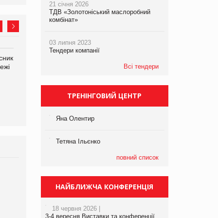
21 січня 2026
ТДВ «Золотоніський маслоробний
комбінат»
03 липня 2023
Тендери компанії
сник
Олексій Логачов-Михайлов
Яна Сараніна, директор
ежі
Файно маркет Директор
Всі тендери
компанії «УкраМарин»
департаменту з
виробництва
ТРЕНІНГОВИЙ ЦЕНТР
Яна Олентир
Тетяна Ільєнко
повний список
Брагина Людмила
Просування компанії на
НАЙБЛИЖЧА КОНФЕРЕНЦІЯ
порталі оптової та
роздрібної торгівлі
18 червня 2026 |
www.trademaster.ua.
3-4 вересня Виставки та конференції