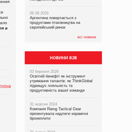
ления
ся
06.08.2026
06.08.2026
06.08.2026
льно
Аргентина повертається з
Аргентина повертається з
Аргентина повертається з
зало
продуктами птахівництва на
продуктами птахівництва на
продуктами птахівництва на
європейський ринок
європейський ринок
європейський ринок
ля в
всі новини
НОВИНИ B2B
03 березня 2026
Освітній бенефіт як інструмент
утримання талантів: як ThinkGlobal
тупна
підвищує лояльність та
продуктивність вашої команди
31 жовтня 2024
Компанія Rarog Tactical Gear
презентувала надлегкі керамічні
бронеплити