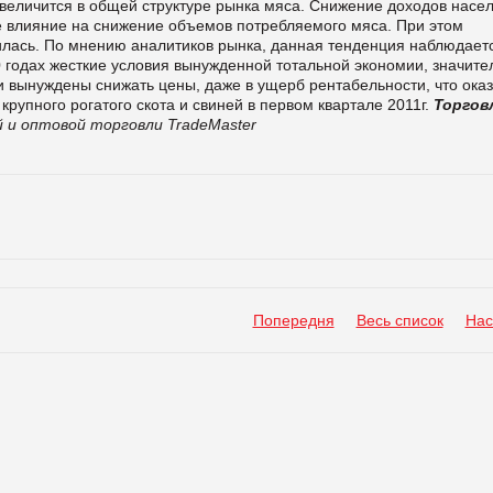
 увеличится в общей структуре рынка мяса. Снижение доходов насе
ое влияние на снижение объемов потребляемого мяса. При этом
илась. По мнению аналитиков рынка, данная тенденция наблюдает
0 годах жесткие условия вынужденной тотальной экономии, значите
и вынуждены снижать цены, даже в ущерб рентабельности, что ока
рупного рогатого скота и свиней в первом квартале 2011г.
Торгов
 и оптовой торговли TradeMaster
Попередня
Весь список
Нас