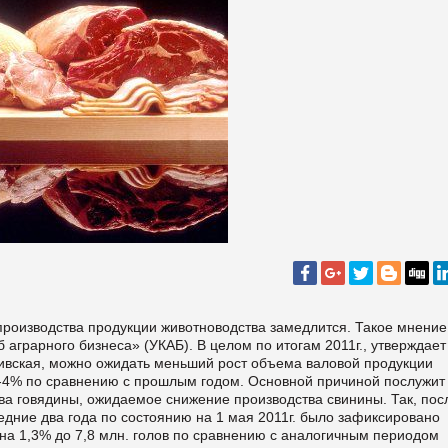
т производства продукции животноводства замедлится. Такое мнение
 аграрного бизнеса» (УКАБ). В целом по итогам 2011г., утверждает
ивская, можно ожидать меньший рост объема валовой продукции
3-4% по сравнению с прошлым годом. Основной причиной послужит
 говядины, ожидаемое снижение производства свинины. Так, пос
едние два года по состоянию на 1 мая 2011г. было зафиксировано
 на 1,3% до 7,8 млн. голов по сравнению с аналогичным периодом