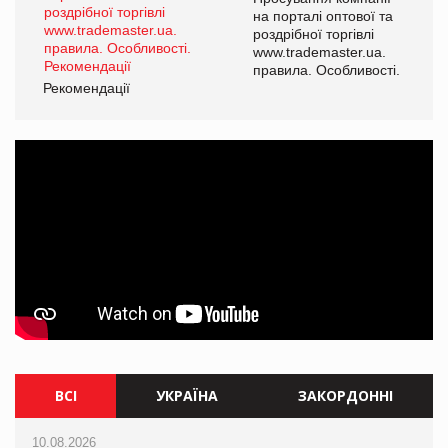
а
на порталі оптової та
роздрібної торгівлі
www.trademaster.ua.
і.
правила. Особливості.
Рекомендації
Ре
ВСІ
УКРАЇНА
ЗАКОРДОННІ
10.08.2026
10.08.2026
10.08.2026