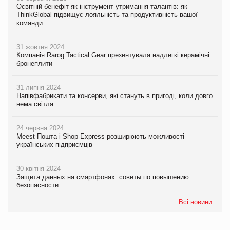
Освітній бенефіт як інструмент утримання талантів: як
ThinkGlobal підвищує лояльність та продуктивність вашої
команди
31 жовтня 2024
Компанія Rarog Tactical Gear презентувала надлегкі керамічні
бронеплити
31 липня 2024
Напівфабрикати та консерви, які стануть в пригоді, коли довго
нема світла
24 червня 2024
Meest Пошта і Shop-Express розширюють можливості
українських підприємців
30 квітня 2024
Защита данных на смартфонах: советы по повышению
безопасности
Всі новини