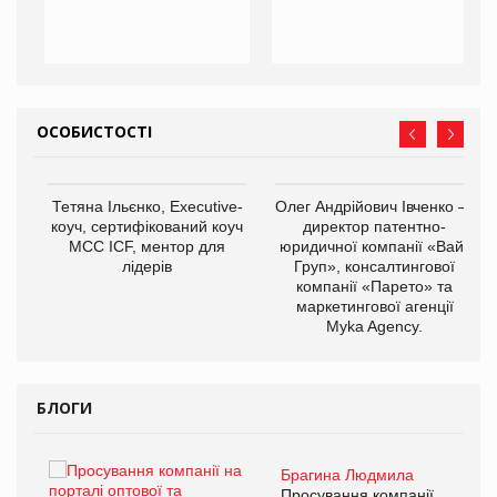
ОСОБИСТОСТІ
,
Тетяна Ільєнко, Executive-
Олег Андрійович Івченко —
ОВ
коуч, сертифікований коуч
директор патентно-
МСС ICF, ментор для
юридичної компанії «Вайз
лідерів
Груп», консалтингової
компанії «Парето» та
маркетингової агенції
Myka Agency.
БЛОГИ
Брагина Людмила
ї
Просування компанії