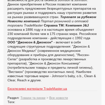
Данное приобретение в России позволит компании
расширить предложение безрецептурных препаратов на
растущих рынках и поддержать нашу стратегию развития
на рынках развивающихся стран.
Торговля за рубежом
Новости компаний
Портал розничной и оптовой
торговли TradeMaster
Справка ТМ:
Компания J&J
основана в 1886 году и в настоящее время объединяет
230 компаний более чем в 175 странах мира. Российское
подразделение компании - действующее с 1992 года
ООО "Джонсон & Джонсон"
- включает в себя
следующие структурные подразделения: "Джонсон &
Джонсон Медикал" (современное медицинское
оборудование и приборы для диагностики), "Янссен-
Силаг" (разработка и производство лекарственных
препаратов), "Джонсон & Джонсон Консьюмер"
(потребительские товары и предметы личной гигиены),
"Вистакон" (производство контактных линз). Наиболее
известные торговые марки - Johnson's baby, o.b., Clean &
Clear, Reach и другие.
Ексклюзивні матеріали TradeMaster.ua
Раздел:
Товари та ринки
>
Все новости
Теги: