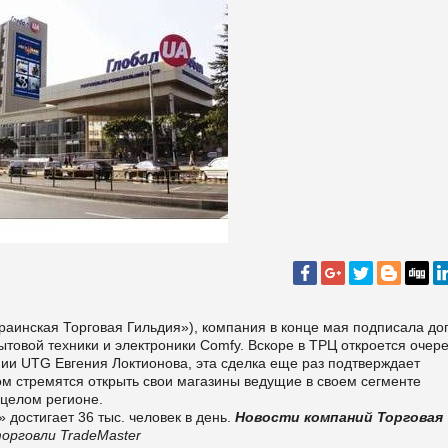
аинская Торговая Гильдия»), компания в конце мая подписала до
товой техники и электроники Comfy.
Вскоре в ТРЦ откроется очер
нии UTG Евгения Локтионова, эта сделка еще раз подтверждает
ом стремятся открыть свои магазины ведущие в своем сегменте
в целом регионе.
достигает 36 тыс. человек в день.
Новости компаний
Торговая
орговли TradeMaster