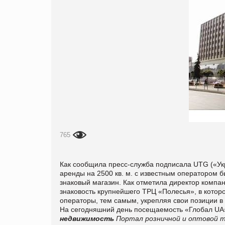
765
Как сообщила пресс-служба подписала UTG («Укр
аренды на 2500 кв. м.
с известным оператором бы
знаковый магазин. Как отметила директор компа
знаковость крупнейшего ТРЦ «Полесья», в котор
операторы, тем самым, укрепляя свои позиции 
На сегодняшний день посещаемость «Глобал UA» 
недвижимость
Портал розничной и оптовой т