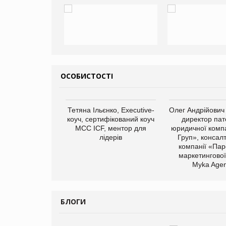
ОСОБИСТОСТІ
арас Ігорович,
Тетяна Ільєнко, Executive-
Олег Андрійович
иробництва ТОВ
коуч, сертифікований коуч
директор пат
Герчак"
МСС ICF, ментор для
юридичної компа
лідерів
Груп», консал
компанії «Пар
маркетингової
Myka Agen
БЛОГИ