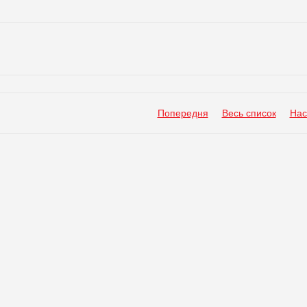
Попередня
Весь список
Нас