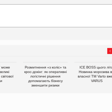
ї може
Розмитнення «з коліс» та
ICE BOSS цього літ
великі
крос-докінг: як оперативні
Новинка морозива в
світової
логістичні рішення
власної ТМ Varto вж
ки
допомагають бізнесу
VARUS
зменшити ризики