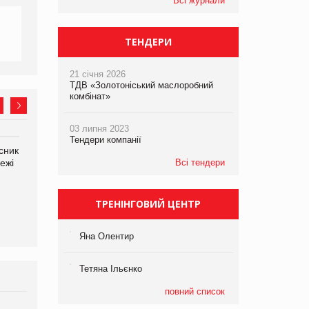
Всі журнали
ТЕНДЕРИ
21 січня 2026
ТДВ «Золотоніський маслоробний
комбінат»
03 липня 2023
Тендери компанії
сник
Олексій Логачов-Михайлов
Яна Сараніна, директор
ежі
Файно маркет Директор
Всі тендери
компанії «УкраМарин»
департаменту з
виробництва
ТРЕНІНГОВИЙ ЦЕНТР
Яна Олентир
Тетяна Ільєнко
повний список