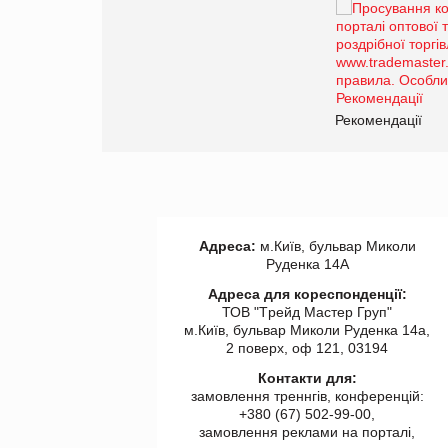
Брагина Людмила
Просування компанії на
порталі оптової та
роздрібної торгівлі
www.trademaster.ua.
правила. Особливості.
ії
Рекомендації
Адреса:
м.Київ, бульвар Миколи
Руденка 14А
Адреса для кореспонденції:
ТОВ "Tрейд Мастер Груп"
м.Київ, бульвар Миколи Руденка 14а,
2 поверх, оф 121, 03194
Контакти для:
замовлення треннгів, конференцій:
+380 (67) 502-99-00,
замовлення реклами на порталі,