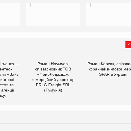
 Івченко —
Роман Наумчев,
Роман Корсак, співвла
ентно-
співзасновник ТОВ
франчайзингової мер
нії «Вайз
«ФейрЛоджикс»,
SPAR в Україні
тингової
комерційний директор
ето» та
FRLG Freight SRL
 агенції
(Румунія)
cy.