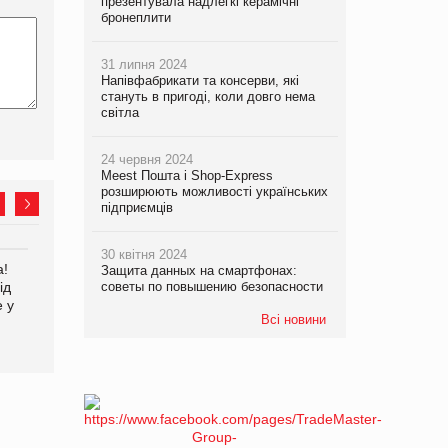
презентувала надлегкі керамічні
бронеплити
31 липня 2024
Напівфабрикати та консерви, які
стануть в пригоді, коли довго нема
світла
24 червня 2024
Meest Пошта і Shop-Express
розширюють можливості українських
підприємців
30 квітня 2024
а!
EVA.UA запустила
Kraft Heinz скоротила
Защита данных на смартфонах:
ід
кампанію «Хто б знав» про
советы по повышению безопасности
збиток у першому півріччі
е у
асортимент, якого покупці
Всі новини
не очікують побачити на
платформі