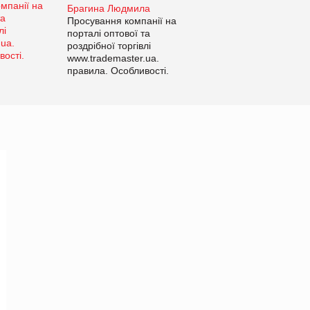
Брагина Людмила
Просування компанії на
порталі оптової та
роздрібної торгівлі
www.trademaster.ua.
правила. Особливості.
Рекомендації