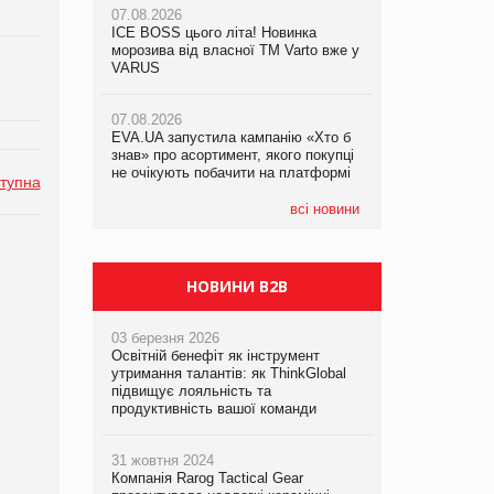
07.08.2026
07.08.2026
ICE BOSS цього літа! Новинка
ICE BOSS цього літа! Новинка
07.08.2026
морозива від власної ТМ Varto вже у
морозива від власної ТМ Varto вже у
Франція заборонила рекламні дзвінки
VARUS
VARUS
без згоди клієнтів
07.08.2026
07.08.2026
EVA.UA запустила кампанію «Хто б
EVA.UA запустила кампанію «Хто б
знав» про асортимент, якого покупці
знав» про асортимент, якого покупці
не очікують побачити на платформі
не очікують побачити на платформі
тупна
всі новини
НОВИНИ B2B
03 березня 2026
Освітній бенефіт як інструмент
утримання талантів: як ThinkGlobal
підвищує лояльність та
продуктивність вашої команди
31 жовтня 2024
Компанія Rarog Tactical Gear