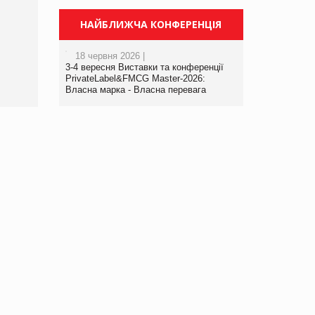
Брагина Людмила
Просування компанії на
НАЙБЛИЖЧА КОНФЕРЕНЦІЯ
порталі оптової та
роздрібної торгівлі
18 червня 2026 |
www.trademaster.ua.
3-4 вересня Виставки та конференції
правила. Особливості.
PrivateLabel&FMCG Master-2026:
Власна марка - Власна перевага