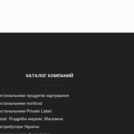
КАТАЛОГ КОМПАНИЙ
остачальники продуктів харчування
остачальники nonfood
стачальники Private Label
tail. Роздрібні мережі, Магазини
истрибутори України