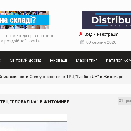
Вхід
Реєстрація
л топ-менеджерів оптової
та роздрібної торгівлі
09 серпня 2026
к
Світовий досвід
Інновації
Маркетинг
Каталог Ком
й магазин сети Comfy откроется в ТРЦ "Глобал UA" в Житомире
31 тра
 ТРЦ "ГЛОБАЛ UA" В ЖИТОМИРЕ