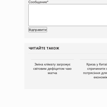
Сообщение
*
ЧИТАЙТЕ ТАКОЖ
ує виробника
Зміна клімату загрожує
Криза у Кита
добавок Thorne
світовим дефіцитом чаю
спричинити 
матча
потрясіння для 
економі