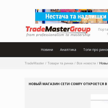
Порта
Новини
Аналітика
Топи про рино
TradeMaster
Товари та ринки
Все новости
Новы
НОВЫЙ МАГАЗИН СЕТИ COMFY ОТКРОЕТСЯ В