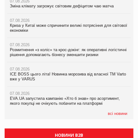
07.08.2026
07.08.2026
07.08.2026
Зміна клімату загрожує світовим дефіцитом чаю матча
Зміна клімату загрожує світовим дефіцитом чаю матча
Зміна клімату загрожує світовим дефіцитом чаю матча
07.08.2026
07.08.2026
07.08.2026
Криза у Китаї може спричинити великі потрясіння для світової
Криза у Китаї може спричинити великі потрясіння для світової
Криза у Китаї може спричинити великі потрясіння для світової
економіки
економіки
економіки
07.08.2026
07.08.2026
07.08.2026
Розмитнення «з коліс» та крос-докінг: як оперативні логістичні
Розмитнення «з коліс» та крос-докінг: як оперативні логістичні
Kraft Heinz скоротила збиток у першому півріччі
рішення допомагають бізнесу зменшити ризики
рішення допомагають бізнесу зменшити ризики
07.08.2026
07.08.2026
07.08.2026
Продажі Hugo Boss впали на 9%
ICE BOSS цього літа! Новинка морозива від власної ТМ Varto
ICE BOSS цього літа! Новинка морозива від власної ТМ Varto
вже у VARUS
вже у VARUS
07.08.2026
Франція заборонила рекламні дзвінки без згоди клієнтів
07.08.2026
07.08.2026
EVA.UA запустила кампанію «Хто б знав» про асортимент,
EVA.UA запустила кампанію «Хто б знав» про асортимент,
якого покупці не очікують побачити на платформі
якого покупці не очікують побачити на платформі
всі новини
НОВИНИ B2B