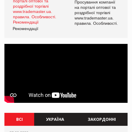
ї
Просування компанії
а
на порталі оптової та
роздрібної торгівлі
www.trademaster.ua.
і.
правила. Особливості.
Рекомендації
Ре
ВСІ
УКРАЇНА
ЗАКОРДОННІ