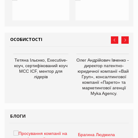
ОСОБИСТОСТІ
,
Тетяна Ільєнко, Executive-
Олег Андрійович Івченко —
ОВ
коуч, сертифікований коуч
директор патентно-
МСС ICF, ментор для
юридичної компанії «Вайз
лідерів
Груп», консалтингової
компанії «Парето» та
маркетингової агенції
Myka Agency.
БЛОГИ
Брагина Людмила