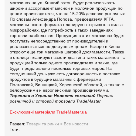
магазинах на ул. Княжий затон будут реализовывать
широкий ассортимент мясной и молочной продукции по
ценам производителя, что на 15-20% дешевле рыночных.
По словам Александра Попова, председателя КГГА,
магазины такого формата планируют открывать в жилых
микрорайонах, где потребность в таких заведениях
торговли наибольшая. Продукция в этих магазинах будет
поступать непосредственно от производителей и
реализовываться по доступным ценам. Вскоре в Киеве
откроют еще три магазина шаговой досягаемости. Также
в столице планируют ввести два типа таких магазинов - с
продукцией только одного производителя и такие, где
будет представлено несколько торговых марок. На
сегодняшний день уже есть договоренность о поставке
продуктов в будущие магазины с фермерами
Полтавской, Винницкой, Херсонской областей, а так же с
белорусскими и европейскими производителями.
Торговля в Украине
Новости компаний
Портал
розничной и оптовой торговли TradeMaster
Ексклюзивні матеріали TradeMaster.ua
Раздел:
Товари та ринки
>
Все новости
Теги: