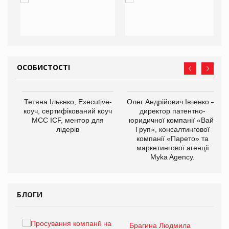
ОСОБИСТОСТІ
,
Тетяна Ільєнко, Executive-
Олег Андрійович Івченко —
ОВ
коуч, сертифікований коуч
директор патентно-
МСС ICF, ментор для
юридичної компанії «Вайз
лідерів
Груп», консалтингової
компанії «Парето» та
маркетингової агенції
Myka Agency.
БЛОГИ
Брагина Людмила