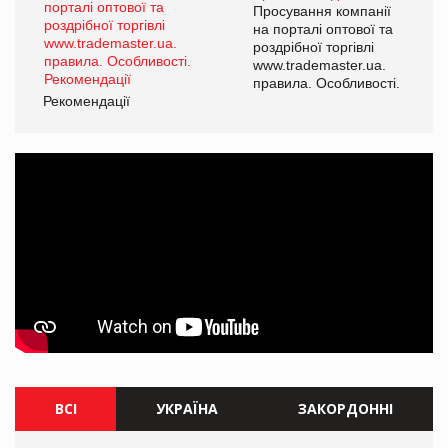
ї
Просування компанії
а
на порталі оптової та
роздрібної торгівлі
www.trademaster.ua.
і.
правила. Особливості.
Рекомендації
Ре
ВСІ
УКРАЇНА
ЗАКОРДОННІ