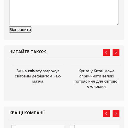
ЧИТАЙТЕ ТАКОЖ
Зміна клімату загрожує
Криза у Китаї може
ne
світовим дефіцитом чаю
спричинити великі
матча
потрясіння для світової
економіки
КРАЩІ КОМПАНІЇ