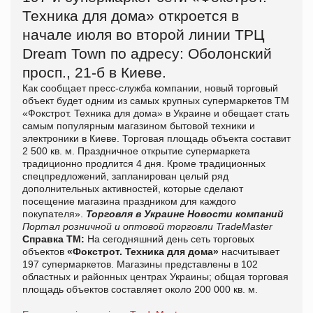
Техника для дома» откроется в
начале июля во второй линии ТРЦ
Dream Town по адресу: Оболонский
просп., 21-б в Киеве.
Как сообщает пресс-служба компании, новый торговый
объект будет одним из самых крупных супермаркетов ТМ
«Фокстрот. Техника для дома» в Украине и обещает стать
самым популярным магазином бытовой техники и
электроники в Киеве. Торговая площадь объекта составит
2 500 кв. м. Праздничное открытие супермаркета
традиционно продлится 4 дня. Кроме традиционных
спецпредложений, запланирован целый ряд
дополнительных активностей, которые сделают
посещение магазина праздником для каждого
покупателя».
Торговля в Украине
Новости компаний
Портал розничной и оптовой торговли TradeMaster
Справка ТМ:
На сегодняшний день сеть торговых
объектов
«Фокстрот. Техника для дома»
насчитывает
197 супермаркетов. Магазины представлены в 102
областных и районных центрах Украины; общая торговая
площадь объектов составляет около 200 000 кв. м.