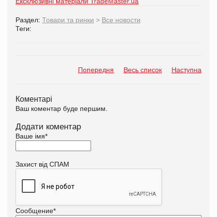
Ексклюзивні матеріали TradeMaster.ua
Раздел:
Товари та ринки
>
Все новости
Теги:
Попередня
Весь список
Наступна
Коментарі
Ваш коментар буде першим.
Додати коментар
Ваше імя
*
Захист від СПАМ
Сообщение
*