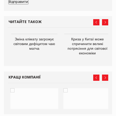
ЧИТАЙТЕ ТАКОЖ
Зміна клімату загрожує
Криза у Китаї може
ne
світовим дефіцитом чаю
спричинити великі
матча
потрясіння для світової
економіки
КРАЩІ КОМПАНІЇ