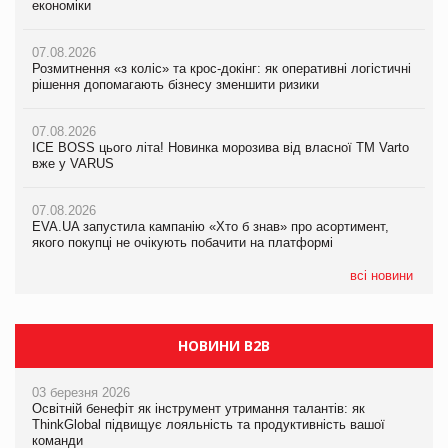
економіки
економіки
економіки
07.08.2026
07.08.2026
07.08.2026
Розмитнення «з коліс» та крос-докінг: як оперативні логістичні
Розмитнення «з коліс» та крос-докінг: як оперативні логістичні
Kraft Heinz скоротила збиток у першому півріччі
рішення допомагають бізнесу зменшити ризики
рішення допомагають бізнесу зменшити ризики
07.08.2026
07.08.2026
07.08.2026
Продажі Hugo Boss впали на 9%
ICE BOSS цього літа! Новинка морозива від власної ТМ Varto
ICE BOSS цього літа! Новинка морозива від власної ТМ Varto
вже у VARUS
вже у VARUS
07.08.2026
Франція заборонила рекламні дзвінки без згоди клієнтів
07.08.2026
07.08.2026
EVA.UA запустила кампанію «Хто б знав» про асортимент,
EVA.UA запустила кампанію «Хто б знав» про асортимент,
якого покупці не очікують побачити на платформі
якого покупці не очікують побачити на платформі
всі новини
НОВИНИ B2B
03 березня 2026
Освітній бенефіт як інструмент утримання талантів: як
ThinkGlobal підвищує лояльність та продуктивність вашої
команди