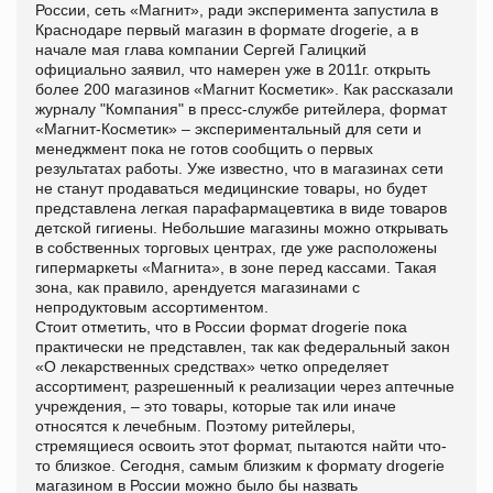
России, сеть «Магнит», ради эксперимента запустила в
Краснодаре первый магазин в формате drogerie, а в
начале мая глава компании Сергей Галицкий
официально заявил, что намерен уже в 2011г. открыть
более 200 магазинов «Магнит Косметик». Как рассказали
журналу "Компания" в пресс-службе ритейлера, формат
«Магнит-Косметик» – экспериментальный для сети и
менеджмент пока не готов сообщить о первых
результатах работы. Уже известно, что в магазинах сети
не станут продаваться медицинские товары, но будет
представлена легкая парафармацевтика в виде товаров
детской гигиены. Небольшие магазины можно открывать
в собственных торговых центрах, где уже расположены
гипермаркеты «Магнита», в зоне перед кассами. Такая
зона, как правило, арендуется магазинами с
непродуктовым ассортиментом.
Стоит отметить, что в России формат drogerie пока
практически не представлен, так как федеральный закон
«О лекарственных средствах» четко определяет
ассортимент, разрешенный к реализации через аптечные
учреждения, – это товары, которые так или иначе
относятся к лечебным. Поэтому ритейлеры,
стремящиеся освоить этот формат, пытаются найти что-
то близкое. Сегодня, самым близким к формату drogerie
магазином в России можно было бы назвать