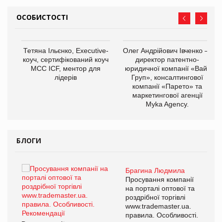
ОСОБИСТОСТІ
,
Тетяна Ільєнко, Executive-
Олег Андрійович Івченко —
ОВ
коуч, сертифікований коуч
директор патентно-
МСС ICF, ментор для
юридичної компанії «Вайз
лідерів
Груп», консалтингової
компанії «Парето» та
маркетингової агенції
Myka Agency.
БЛОГИ
Брагина Людмила
ї
Просування компанії
а
на порталі оптової та
роздрібної торгівлі
www.trademaster.ua.
і.
правила. Особливості.