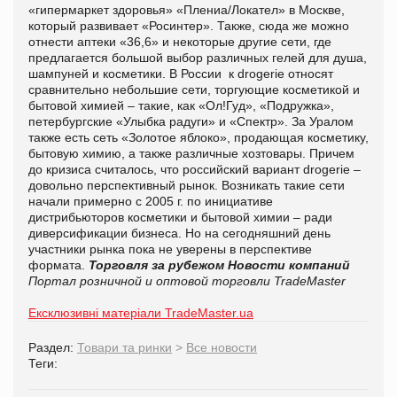
«гипермаркет здоровья» «Плениа/Локател» в Москве,
который развивает «Росинтер». Также, сюда же можно
отнести аптеки «36,6» и некоторые другие сети, где
предлагается большой выбор различных гелей для душа,
шампуней и косметики. В России к drogerie относят
сравнительно небольшие сети, торгующие косметикой и
бытовой химией – такие, как «Ол!Гуд», «Подружка»,
петербургские «Улыбка радуги» и «Спектр». За Уралом
также есть сеть «Золотое яблоко», продающая косметику,
бытовую химию, а также различные хозтовары. Причем
до кризиса считалось, что российский вариант drogerie –
довольно перспективный рынок. Возникать такие сети
начали примерно с 2005 г. по инициативе
дистрибьюторов косметики и бытовой химии – ради
диверсификации бизнеса. Но на сегодняшний день
участники рынка пока не уверены в перспективе
формата.
Торговля за рубежом
Новости компаний
Портал розничной и оптовой торговли TradeMaster
Ексклюзивні матеріали TradeMaster.ua
Раздел:
Товари та ринки
>
Все новости
Теги: