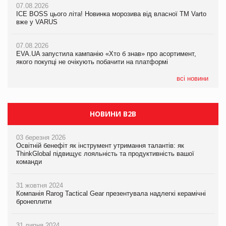
07.08.2026
07.08.2026
Продажі Hugo Boss впали на 9%
ICE BOSS цього літа! Новинка морозива від власної ТМ Varto
ICE BOSS цього літа! Новинка морозива від власної ТМ Varto
вже у VARUS
вже у VARUS
07.08.2026
Франція заборонила рекламні дзвінки без згоди клієнтів
07.08.2026
07.08.2026
EVA.UA запустила кампанію «Хто б знав» про асортимент,
EVA.UA запустила кампанію «Хто б знав» про асортимент,
якого покупці не очікують побачити на платформі
якого покупці не очікують побачити на платформі
всі новини
НОВИНИ B2B
03 березня 2026
Освітній бенефіт як інструмент утримання талантів: як
ThinkGlobal підвищує лояльність та продуктивність вашої
команди
31 жовтня 2024
Компанія Rarog Tactical Gear презентувала надлегкі керамічні
бронеплити
31 липня 2024