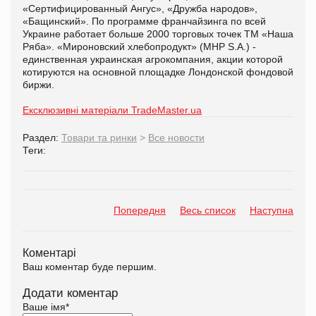
«Сертифицированный Ангус», «Дружба народов»,
«Бащинский». По программе франчайзинга по всей
Украине работает больше 2000 торговых точек ТМ «Наша
Ряба». «Мироновский хлебопродукт» (MHP S.A.) -
единственная украинская агрокомпания, акции которой
котируются на основной площадке Лондонской фондовой
биржи.
Ексклюзивні матеріали TradeMaster.ua
Раздел:
Товари та ринки
>
Все новости
Теги:
Попередня
Весь список
Наступна
Коментарі
Ваш коментар буде першим.
Додати коментар
Ваше імя
*