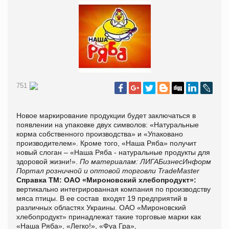
751
Новое маркирование продукции будет заключаться в
появлении на упаковке двух символов: «Натуральные
корма собственного производства» и «Упаковано
производителем». Кроме того, «Наша Ряба» получит
новый слоган – «Наша Ряба - натуральные продукты для
здоровой жизни!».
По материалам:
ЛИГАБизнесИнформ
Портал розничной и оптовой торговли TradeMaster
Справка ТМ:
ОАО «Мироновский хлебопродукт»:
вертикально интегрированная компания по производству
мяса птицы. В ее состав входят 19 предприятий в
различных областях Украины. ОАО «Мироновский
хлебопродукт» принадлежат такие торговые марки как
«Наша Ряба», «Легко!», «Фуа Гра»,