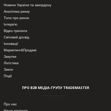
Новини України та закордону
Аналітика ринку
Топи про ринок
Інтерв’ю
Відео-тренінги
Світовий досвід
Інновації
Маркетинг&Продажі
Закупки
Логістика
Закон
Події
ПРО В2В МЕДІА-ГРУПУ TRADEMASTER
Про нас
Наша команда