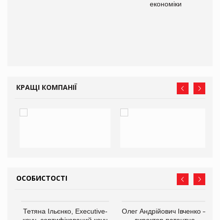
економіки
КРАЩІ КОМПАНІЇ
ОСОБИСТОСТІ
,
Тетяна Ільєнко, Executive-
Олег Андрійович Івченко —
ОВ
коуч, сертифікований коуч
директор патентно-