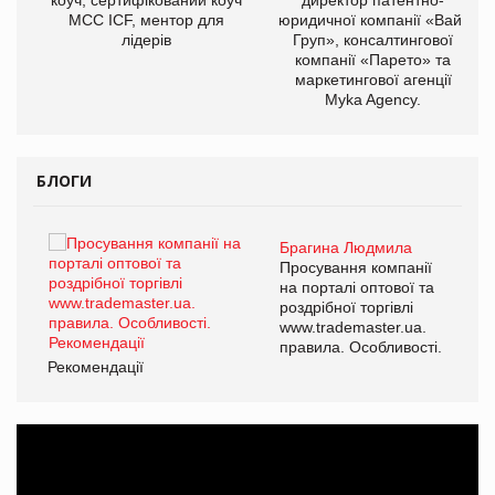
МСС ICF, ментор для
юридичної компанії «Вайз
лідерів
Груп», консалтингової
компанії «Парето» та
маркетингової агенції
Myka Agency.
БЛОГИ
Брагина Людмила
ї
Просування компанії
а
на порталі оптової та
роздрібної торгівлі
www.trademaster.ua.
і.
правила. Особливості.
Рекомендації
Ре